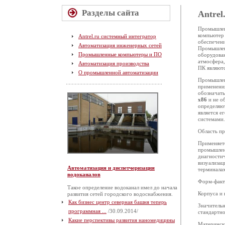
Разделы сайта
Antrel
Промышленн
компьютер
Antrel.ru системный интегратор
обеспечен
Автоматизация инженерных сетей
Промышлен
Промышленные компьютеры и ПО
оборудова
атмосфера
Автоматизация производства
ПК являют
О промышленной автоматизации
Промышлен
применени
обозначать
x86
и не о
определяют
является е
системами.
Область п
Применяетс
промышленн
диагностич
визуализа
Автоматизация и диспетчеризация
терминалах
водоканалов
Форм-факт
Такое определение водоканал имел до начала
Корпуса и
развития сетей городского водоснабжения.
Как бизнес центр северная башня теперь
Значительн
программная ...
/30.09.2014/
стандартн
Какие перспективы развития наномедицины
Матерински