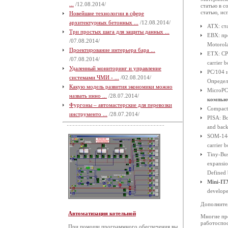
...
/12.08.2014/
статью в с
статью, ис
Новейшие технологии в сфере
архитектурных бетонных ...
/12.08.2014/
ATX: ст
Три простых шага для защиты данных ...
EBX: пр
/07.08.2014/
Motorola
Проектирование интерьера бара ...
ETX: CPU
/07.08.2014/
carrier 
Удаленный мониторинг и управление
PC/104 
системами ЧМИ - ...
/02.08.2014/
Определ
Какую модель развития экономики можно
MicroPC
назвать инно ...
/28.07.2014/
компью
Фургоны – автомастерские для перевозки
Compact
инструменто ...
/28.07.2014/
PISA: Bo
and back
SOM-144:
carrier 
Tiny-Bus
expansio
Defined 
Mini-IT
develop
Дополните
Автоматизация котельной
Многие пр
работоспо
При помощи программного обеспечения вы