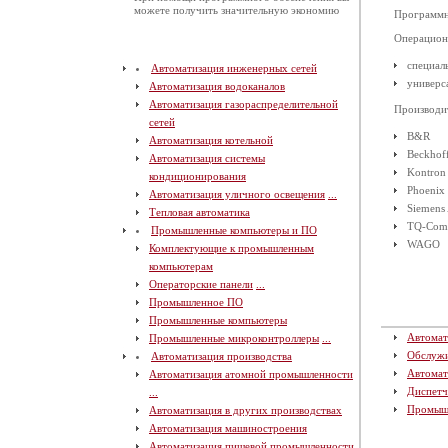
можете получить значительную экономию
Программн
Операцион
специал
Автоматизация инженерных сетей
универс
Автоматизация водоканалов
Автоматизация газораспределительной
Производи
сетей
B&R
Автоматизация котельной
Beckhof
Автоматизация системы
Kontron
кондиционирования
Phoenix 
Автоматизация уличного освещения
...
Siemens
Тепловая автоматика
TQ-Com
Промышленные компьютеры и ПО
WAGO
Комплектующие к промышленным
компьютерам
Операторские панели
...
Промышленное ПО
Промышленные компьютеры
Автомат
Промышленные микроконтроллеры
...
Обслуж
Автоматизация производства
Автомат
Автоматизация атомной промышленности
Диспетч
...
Промыш
Автоматизация в других производствах
Автоматизация машиностроения
Автоматизация пищевой промышленности