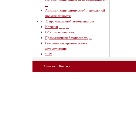
...
Автоматизация химической и цементной
промышленности
О промышленной автоматизации
Новинки
...
...
...
Обзоры автоматики
Промышленная безопасность
...
Современная промышленная
автоматизация
ЧПУ
|
Antrel.ru
Контакт