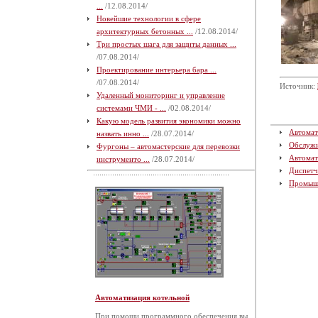
...
/12.08.2014/
Новейшие технологии в сфере
архитектурных бетонных ...
/12.08.2014/
Три простых шага для защиты данных ...
/07.08.2014/
Проектирование интерьера бара ...
/07.08.2014/
Источник:
Удаленный мониторинг и управление
системами ЧМИ - ...
/02.08.2014/
Какую модель развития экономики можно
Автомат
назвать инно ...
/28.07.2014/
Обслуж
Фургоны – автомастерские для перевозки
Автомат
инструменто ...
/28.07.2014/
Диспетч
Промыш
Автоматизация котельной
При помощи программного обеспечения вы