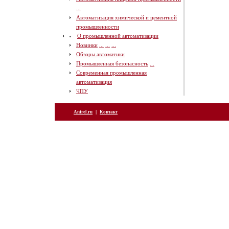
...
Автоматизация химической и цементной
промышленности
О промышленной автоматизации
Новинки
...
...
...
Обзоры автоматики
Промышленная безопасность
...
Современная промышленная
автоматизация
ЧПУ
|
Antrel.ru
Контакт