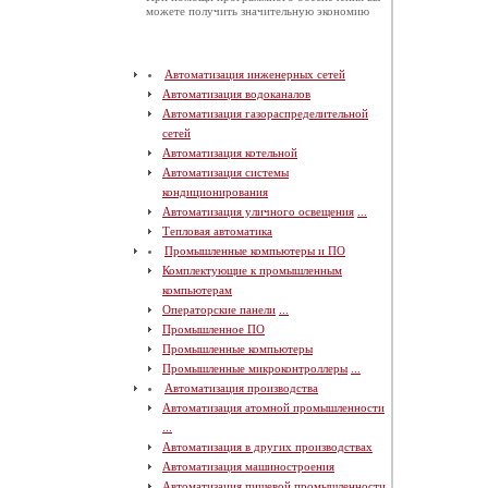
можете получить значительную экономию
Автоматизация инженерных сетей
Автоматизация водоканалов
Автоматизация газораспределительной
сетей
Автоматизация котельной
Автоматизация системы
кондиционирования
Автоматизация уличного освещения
...
Тепловая автоматика
Промышленные компьютеры и ПО
Комплектующие к промышленным
компьютерам
Операторские панели
...
Промышленное ПО
Промышленные компьютеры
Промышленные микроконтроллеры
...
Автоматизация производства
Автоматизация атомной промышленности
...
Автоматизация в других производствах
Автоматизация машиностроения
Автоматизация пищевой промышленности