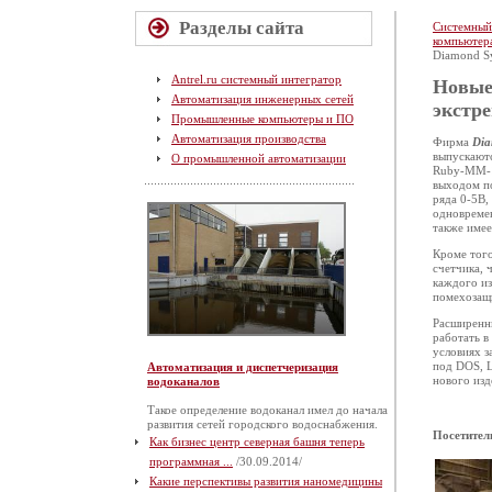
Разделы сайта
Системный
компьютер
Diamond Sy
Antrel.ru системный интегратор
Новые
Автоматизация инженерных сетей
экстре
Промышленные компьютеры и ПО
Автоматизация производства
Фирма
Di
выпускают
О промышленной автоматизации
Ruby-MM-16
выходом п
ряда 0-5В,
одновремен
также имее
Кроме того
счетчика, 
каждого и
помехозащ
Расширенны
работать в
условиях з
под DOS, L
Автоматизация и диспетчеризация
нового изд
водоканалов
Такое определение водоканал имел до начала
развития сетей городского водоснабжения.
Посетител
Как бизнес центр северная башня теперь
программная ...
/30.09.2014/
Какие перспективы развития наномедицины