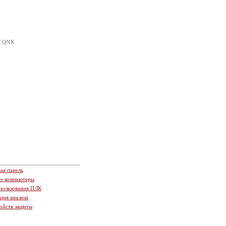
D, QNX
ая панель
ие компьютеры
пользования ПЛК
ция анализа
ойств защиты