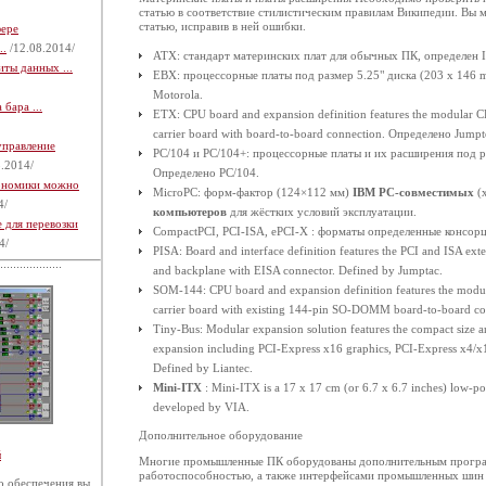
статью в соответствие стилистическим правилам Википедии. Вы 
статью, исправив в ней ошибки.
фере
..
/12.08.2014/
ATX: стандарт материнских плат для обычных ПК, определен In
ты данных ...
EBX: процессорные платы под размер 5.25" диска (203 x 146
Motorola.
бара ...
ETX: CPU board and expansion definition features the modular 
carrier board with board-to-board connection. Определено Jumpt
управление
PC/104 и PC/104+: процессорные платы и их расширения под р
.2014/
Определено PC/104.
кономики можно
MicroPC: форм-фактор (124×112 мм)
IBM PC-совместимых
(
4/
компьютеров
для жёстких условий эксплуатации.
 для перевозки
CompactPCI, PCI-ISA, ePCI-X : форматы определенные консо
4/
PISA: Board and interface definition features the PCI and ISA ext
and backplane with EISA connector. Defined by Jumptac.
SOM-144: CPU board and expansion definition features the modu
carrier board with existing 144-pin SO-DOMM board-to-board co
Tiny-Bus: Modular expansion solution features the compact size an
expansion including PCI-Express x16 graphics, PCI-Express x4/x1
Defined by Liantec.
Mini-ITX
: Mini-ITX is a 17 x 17 cm (or 6.7 x 6.7 inches) low-
developed by VIA.
Дополнительное оборудование
й
Многие промышленные ПК оборудованы дополнительным програ
работоспособностью, а также интерфейсами промышленных шин
 обеспечения вы