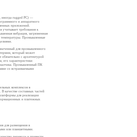
, иногда rugged PC) —
ограммного и аппаратного
ленных приложений.
я учитывает требования к
шенная вибрация, загрязненная
е температуры. Промышленные
делиями.
значенный для промышленного
термин, который может
е обязательно с архитектурой
м, его характеристики
заказчика. Промышленный ПК
равне со встраиваемыми
ельных комплексов в
 В качестве составных частей
 платформы для реализации
нформационных и платежных
ия для размещения в
ными или планшетными.
ачество перевода и привести