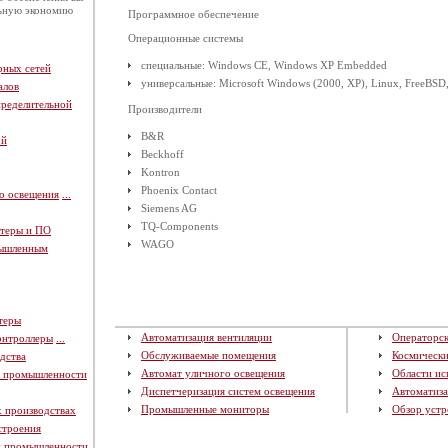
льную экономию
Программное обеспечение
Операционные системы
специальные: Windows CE, Windows XP Embedded
рных сетей
универсальные: Microsoft Windows (2000, XP), Linux, FreeBS
алов
пределительной
Производители
B&R
ой
Beckhoff
Kontron
Phoenix Contact
о освещения
...
Siemens AG
TQ-Components
теры и ПО
WAGO
мышленным
теры
Автоматизация вентиляции
Операторск
онтроллеры
...
Обслуживаемые помещения
Космическ
дства
Автомат уличного освещения
Области ис
й промышленности
Диспетчеризация систем освещения
Автоматиза
Промышленные мониторы
Обзор устр
х производствах
строения
й промышленности