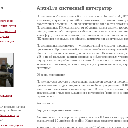
та
Antrel.ru системный интегратор
Промышленный персональный компьютер (англ. Industrial PC, IPC
компьютер с архитектурой x86, совместимый с большинством пр
нтегратор
обеспечения обычных ПК, предназначенный для работы промыш
ерных сетей
Промышленные ПК отличаются от обычных конструкцией, котора
ютеры и ПО
оборудованию работающему в неблагоприятных условиях — повы
атмосфера, повышенная влажность, повышенные или пониженны
одства
ПК являются готовыми, серийными, коммерчески-доступными из
матизации
Промышленный компьютер — универсальный компьютер, предна
применения. Промышленный компьютер — более универсальный 
обозначать любой компьютер, не обязательно ПК-совместимый, н
x86
и не обязательно адаптированный к неблагоприятным уловия
определяются потребностями конкретной задачи и конкретного 
является его частным, но наиболее распространенным видом, на
системами.
Область применения
Применяется в составе управляющих, контролирующих и измерит
промышленности; для создания систем на базе программных ПЛК.
диагностических комплексов в медицине. В качестве аппаратной
визуализации и человеко-машинного интерфейса (например в и
еризация
терминалах).
Форм-фактор
ал имел до начала
Корпуса и варианты компоновки
 водоснабжения.
 башня теперь
Значительная часть корпусов промышленных ПК имеет конструкц
4/
стандартной 19-дюймовой стойке. Некоторые являются перенос
тия наномедицины
Материнские платы и платы расширения Необходимо проверить к