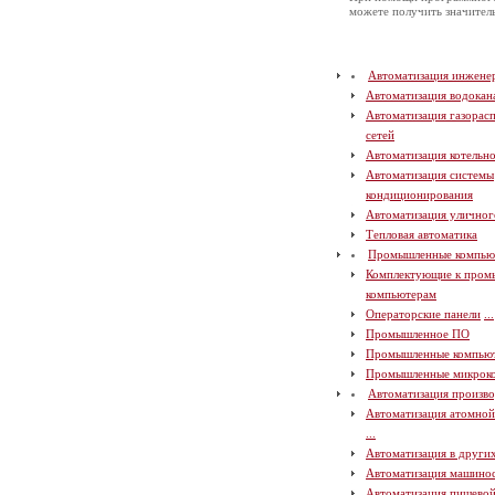
можете получить значите
Автоматизация инжене
Автоматизация водокан
Автоматизация газорас
сетей
Автоматизация котельн
Автоматизация системы
кондиционирования
Автоматизация уличног
Тепловая автоматика
Промышленные компью
Комплектующие к про
компьютерам
Операторские панели
...
Промышленное ПО
Промышленные компью
Промышленные микрок
Автоматизация произво
Автоматизация атомно
...
Автоматизация в други
Автоматизация машино
Автоматизация пищево