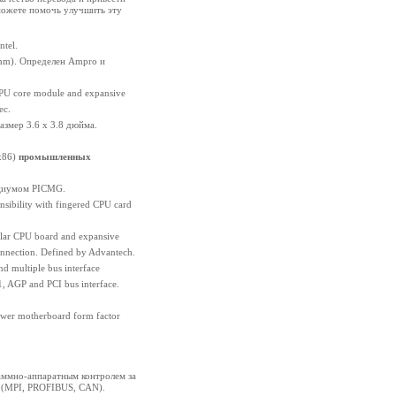
можете помочь улучшить эту
tel.
 mm). Определен Ampro и
CPU core module and expansive
ec.
азмер 3.6 x 3.8 дюйма.
x86)
промышленных
рциумом PICMG.
ensibility with fingered CPU card
lar CPU board and expansive
nnection. Defined by Advantech.
d multiple bus interface
, AGP and PCI bus interface.
power motherboard form factor
ммно-аппаратным контролем за
 (MPI, PROFIBUS, CAN).