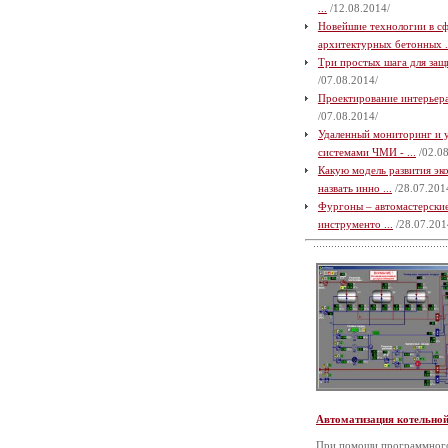
...
/12.08.2014/
Новейшие технологии в с
архитектурных бетонных .
Три простых шага для защи
/07.08.2014/
Проектирование интерьера 
/07.08.2014/
Удаленный мониторинг и 
системами ЧМИ - ...
/02.08
Какую модель развития э
назвать инно ...
/28.07.201
Фургоны – автомастерские
инструменто ...
/28.07.201
Автоматизация котельно
При помощи программного