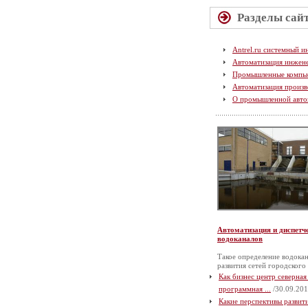
Разделы сай
Antrel.ru системный и
Автоматизация инжен
Промышленные компь
Автоматизация произв
О промышленной авто
Автоматизация и диспетч
водоканалов
Такое определение водокан
развития сетей городского
Как бизнес центр северная
программная ...
/30.09.201
Какие перспективы разви