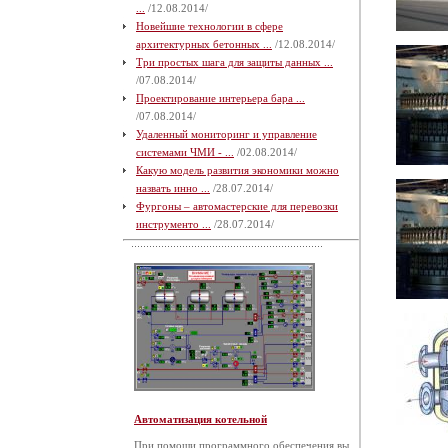
...
/12.08.2014/
Новейшие технологии в сфере
архитектурных бетонных ...
/12.08.2014/
Три простых шага для защиты данных ...
/07.08.2014/
Проектирование интерьера бара ...
/07.08.2014/
Удаленный мониторинг и управление
системами ЧМИ - ...
/02.08.2014/
Какую модель развития экономики можно
назвать инно ...
/28.07.2014/
Фургоны – автомастерские для перевозки
инструменто ...
/28.07.2014/
Автоматизация котельной
При помощи программного обеспечения вы