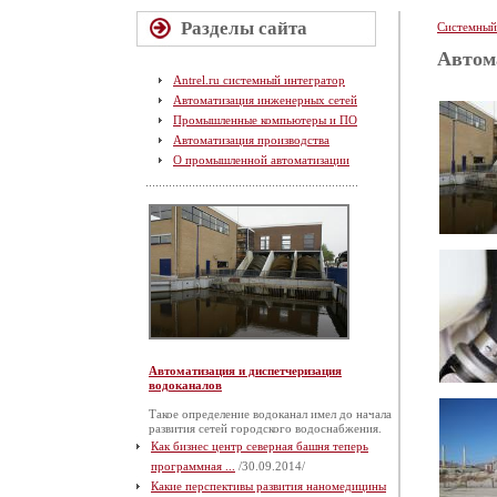
Разделы сайта
Системный
Автом
Antrel.ru системный интегратор
Автоматизация инженерных сетей
Промышленные компьютеры и ПО
Автоматизация производства
О промышленной автоматизации
Автоматизация и диспетчеризация
водоканалов
Такое определение водоканал имел до начала
развития сетей городского водоснабжения.
Как бизнес центр северная башня теперь
программная ...
/30.09.2014/
Какие перспективы развития наномедицины