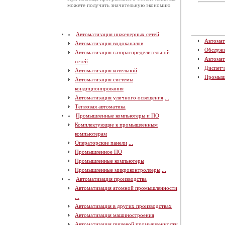
можете получить значительную экономию
Автоматизация инженерных сетей
Автомат
Автоматизация водоканалов
Обслуж
Автоматизация газораспределительной
Автомат
сетей
Диспетч
Автоматизация котельной
Промыш
Автоматизация системы
кондиционирования
Автоматизация уличного освещения
...
Тепловая автоматика
Промышленные компьютеры и ПО
Комплектующие к промышленным
компьютерам
Операторские панели
...
Промышленное ПО
Промышленные компьютеры
Промышленные микроконтроллеры
...
Автоматизация производства
Автоматизация атомной промышленности
...
Автоматизация в других производствах
Автоматизация машиностроения
Автоматизация пищевой промышленности