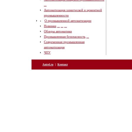
...
Автоматизация химической и цементной
промышленности
О промышленной автоматизации
Новинки
...
...
...
Обзоры автоматики
Промышленная безопасность
...
Современная промышленная
автоматизация
ЧПУ
|
Antrel.ru
Контакт