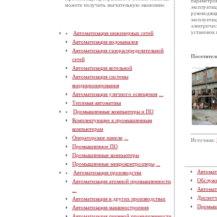
параметров
можете получить значительную экономию
эксплуатац
руководящи
эксплуатац
электричес
установок 
Автоматизация инженерных сетей
Автоматизация водоканалов
Автоматизация газораспределительной
Посетител
сетей
Автоматизация котельной
Автоматизация системы
кондиционирования
Автоматизация уличного освещения
...
Тепловая автоматика
Промышленные компьютеры и ПО
Комплектующие к промышленным
компьютерам
Операторские панели
...
Источник:
Промышленное ПО
Промышленные компьютеры
Промышленные микроконтроллеры
...
Автомат
Автоматизация производства
Обслуж
Автоматизация атомной промышленности
Автомат
...
Диспетч
Автоматизация в других производствах
Промыш
Автоматизация машиностроения
Автоматизация пищевой промышленности