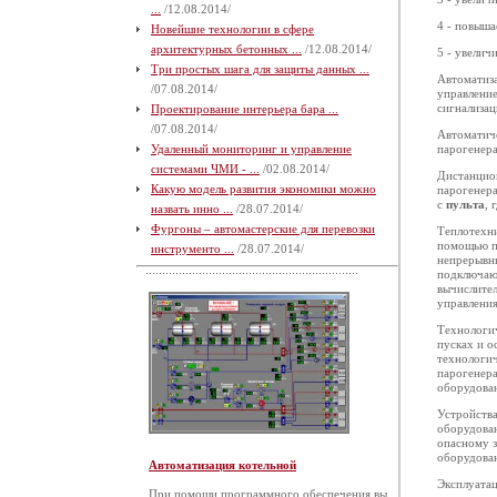
...
/12.08.2014/
4 - повыша
Новейшие технологии в сфере
архитектурных бетонных ...
/12.08.2014/
5 - увелич
Три простых шага для защиты данных ...
Автоматиза
/07.08.2014/
управление
сигнализац
Проектирование интерьера бара ...
/07.08.2014/
Автоматич
Удаленный мониторинг и управление
парогенера
системами ЧМИ - ...
/02.08.2014/
Дистанцион
Какую модель развития экономики можно
парогенера
с
пульта
, 
назвать инно ...
/28.07.2014/
Фургоны – автомастерские для перевозки
Теплотехни
помощью п
инструменто ...
/28.07.2014/
непрерывны
подключаю
вычислител
управления
Технологич
пусках и о
технологи
парогенера
оборудован
Устройств
оборудован
опасному з
оборудован
Автоматизация котельной
Эксплуата
При помощи программного обеспечения вы