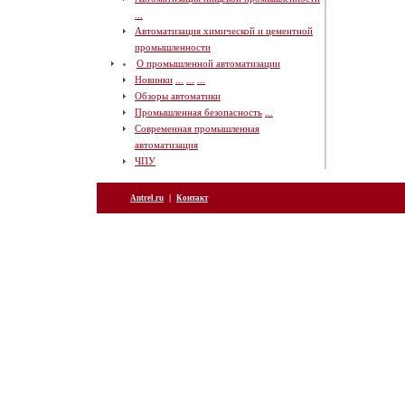
...
Автоматизация химической и цементной
промышленности
О промышленной автоматизации
Новинки
...
...
...
Обзоры автоматики
Промышленная безопасность
...
Современная промышленная
автоматизация
ЧПУ
|
Antrel.ru
Контакт