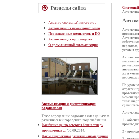
Разделы сайта
Системный
Автоматиза
Автом
Antrel.ru системный интегратор
Автоматизация инженерных сетей
Автоматиза
Промышленные компьютеры и ПО
производст
Автоматиз
Автоматизация производства
себестоим
О промышленной автоматизации
персонала,
условия тр
Автоматиза
механизмам
регулиров
автоматиз
же и умств
персонала 
По уровн
отраслей 
протекающи
момент вре
теплоэнерг
Автоматизация и диспетчеризация
сравнитель
водоканалов
Автоматиза
Такое определение водоканал имел до начала
развития сетей городского водоснабжения.
1 - обеспе
производит
Как бизнес центр северная башня теперь
программная ...
/30.09.2014/
2 - привод
Какие перспективы развития наномедицины
3 - увелич