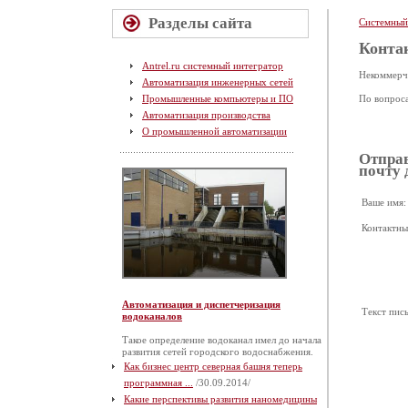
Разделы сайта
Системный
Конта
Antrel.ru системный интегратор
Некоммерче
Автоматизация инженерных сетей
Промышленные компьютеры и ПО
По вопроса
Автоматизация производства
О промышленной автоматизации
Отправ
почту 
Ваше имя:
Контактны
Автоматизация и диспетчеризация
Текст пис
водоканалов
Такое определение водоканал имел до начала
развития сетей городского водоснабжения.
Как бизнес центр северная башня теперь
программная ...
/30.09.2014/
Какие перспективы развития наномедицины