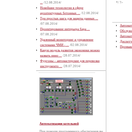
...
/12.08.2014/
*/ ?>
Новейшие технологии в сфере
архитектурных бетонных ...
/12.08.2014/
Три простых шага для защиты данных ...
/07.08.2014/
Автомат
Проектирование интерьера бара ...
Обслуж
/07.08.2014/
Автомат
Удаленный мониторинг и управление
Диспетч
системами ЧМИ - ...
/02.08.2014/
Промыш
Какую модель развития экономики можно
назвать инно ...
/28.07.2014/
Фургоны – автомастерские для перевозки
инструменто ...
/28.07.2014/
Автоматизация котельной
При помощи программного обеспечения вы