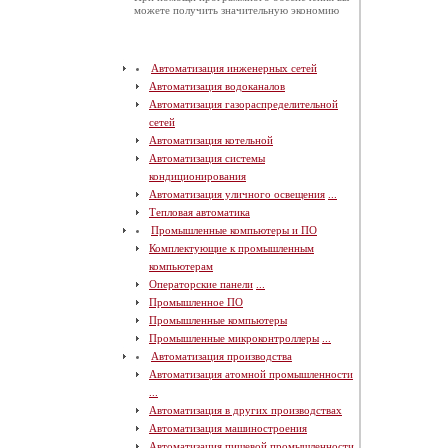
можете получить значительную экономию
Автоматизация инженерных сетей
Автоматизация водоканалов
Автоматизация газораспределительной
сетей
Автоматизация котельной
Автоматизация системы
кондиционирования
Автоматизация уличного освещения
...
Тепловая автоматика
Промышленные компьютеры и ПО
Комплектующие к промышленным
компьютерам
Операторские панели
...
Промышленное ПО
Промышленные компьютеры
Промышленные микроконтроллеры
...
Автоматизация производства
Автоматизация атомной промышленности
...
Автоматизация в других производствах
Автоматизация машиностроения
Автоматизация пищевой промышленности