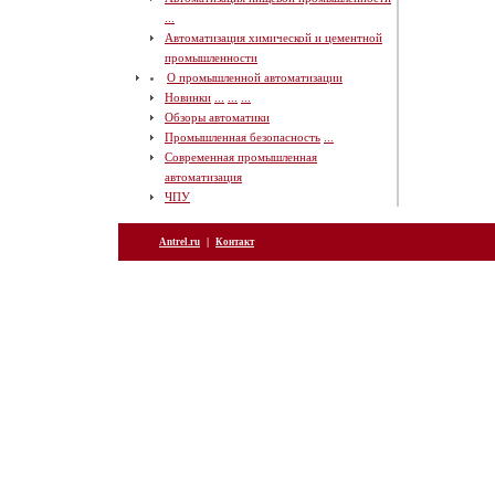
...
Автоматизация химической и цементной
промышленности
О промышленной автоматизации
Новинки
...
...
...
Обзоры автоматики
Промышленная безопасность
...
Современная промышленная
автоматизация
ЧПУ
|
Antrel.ru
Контакт