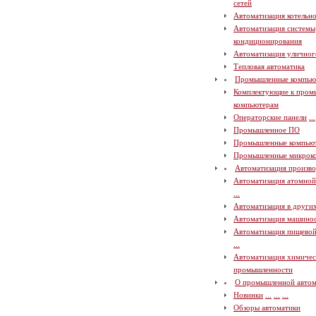
сетей
Автоматизация котельн
Автоматизация системы
кондиционирования
Автоматизация уличног
Тепловая автоматика
Промышленные компью
Комплектующие к про
компьютерам
Операторские панели
...
Промышленное ПО
Промышленные компью
Промышленные микрок
Автоматизация произво
Автоматизация атомно
...
Автоматизация в други
Автоматизация машино
Автоматизация пищево
...
Автоматизация химичес
промышленности
О промышленной автом
Новинки
...
...
...
Обзоры автоматики