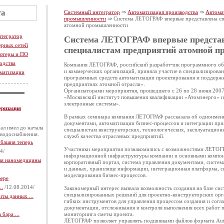
та
Системный интегратор
⇒
Автоматизация производства
⇒
Автома
промышленности
⇒ Система ЛЕТОГРАФ впервые представлена сп
атомной промышленности
нтегратор
Система ЛЕТОГРАФ впервые предста
ерных сетей
специалистам предприятий атомной 
ютеры и ПО
одства
Компания ЛЕТОГРАФ, российский разработчик программного обе
и коммерческих организаций, приняла участие в специализиров
матизации
программных средств автоматизации проектирования и поддержк
предприятиях атомной отрасли».
Организаторами мероприятия, прошедшего с 26 по 28 июня 2007
«Московский институт повышения квалификации «Атомэнерго» 
электронные системы».
еризация
В рамках семинара компания ЛЕТОГРАФ рассказала об одноимен
документами, автоматизации бизнес-процессов и интеграции пр
ал имел до начала
специалистам конструкторских, технологических, эксплуатацион
 водоснабжения.
служб качества отраслевых предприятий.
 башня теперь
Участники мероприятия познакомились с возможностями ЛЕТО
4/
информационной инфраструктуры компании и основными компоне
тия наномедицины
корпоративный портал, система управления документами, систем
и данных, хранилище информации, интеграционная платформа, с
моделирования бизнес-процессов.
фере
..
/12.08.2014/
Закономерный интерес вызвала возможность создания на базе с
специализированных решений для проектно-конструкторских орг
ты данных ...
гибких инструментов для управления процессом создания и согл
документации, отслеживания и контроля выполнения всех работ п
бара ...
мониторинга сметы проекта.
ЛЕТОГРАФ позволяет управлять подшивками файлов формата Au