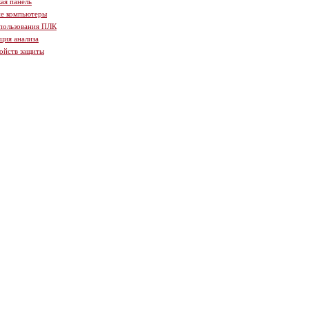
ая панель
ие компьютеры
пользования ПЛК
ция анализа
ойств защиты