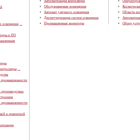
Автоматизация вентиляции
Операторск
Обслуживаемые помещения
Космическ
ой
Автомат уличного освещения
Области ис
Диспетчеризация систем освещения
Автоматиза
Промышленные мониторы
Обзор устр
о освещения
...
теры и ПО
мышленным
теры
онтроллеры
...
дства
й промышленности
х производствах
строения
й промышленности
кой и цементной
атизации