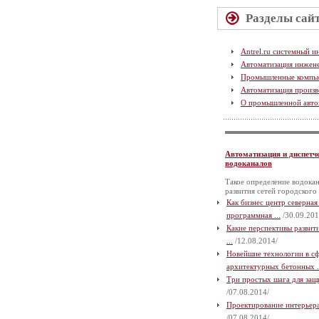
Разделы сай
Antrel.ru системный и
Автоматизация инжен
Промышленные компь
Автоматизация произв
О промышленной авто
Автоматизация и диспетч
водоканалов
Такое определение водокан
развития сетей городского
Как бизнес центр северная
программная ...
/30.09.201
Какие перспективы разви
...
/12.08.2014/
Новейшие технологии в с
архитектурных бетонных .
Три простых шага для защи
/07.08.2014/
Проектирование интерьера 
/07.08.2014/