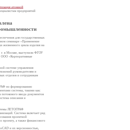
тизация атомной
ециалистам предприятий
влена
промышленности
спечения для государственных
анном семинаре «Применение
и жизненного цикла изделия на
 г. в Москве, выступили ФГОУ
и ООО «Корпоративные
ной системе управления
иложений руководителям и
ных отделов и сотрудникам
ГРАФ по формированию
нтами системы, такими как:
а потокового ввода документов
истема описания и
истемы ЛЕТОГРАФ
анизаций. Система включает ряд
асования проектной
о проекту, а также финансового
toCAD и их версионностью,