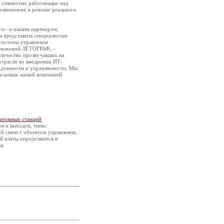
и, совместно работающие над
зменениях в режиме реального
о» и нашим партнером,
м представить специалистам
системы управления
риложений ЛЕТОГРАФ, –
оличество прозвучавших на
отрасли во внедрении ИТ-
адежности и управляемости. Мы
лагаемых нашей компанией
атомных станций
ов и выходов, типы
й связи с объектом управления,
й платы определяются в
ка