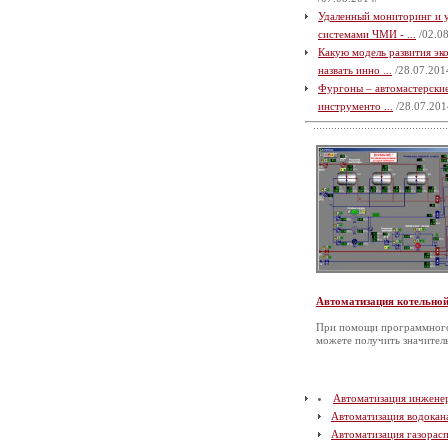
Удаленный мониторинг и 
системами ЧМИ - ...
/02.08
Какую модель развития э
назвать инно ...
/28.07.201
Фургоны – автомастерские
инструменто ...
/28.07.201
Автоматизация котельно
При помощи программного
можете получить значите
Автоматизация инжене
Автоматизация водокан
Автоматизация газорас