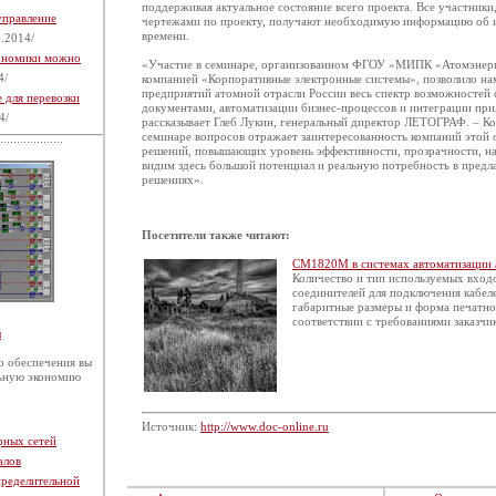
поддерживая актуальное состояние всего проекта. Все участник
управление
чертежами по проекту, получают необходимую информацию об и
времени.
.2014/
кономики можно
«Участие в семинаре, организованном ФГОУ «МИПК «Атомэнерг
4/
компанией «Корпоративные электронные системы», позволило на
предприятий атомной отрасли России весь спектр возможностей 
 для перевозки
документами, автоматизации бизнес-процессов и интеграции п
4/
рассказывает Глеб Лукин, генеральный директор ЛЕТОГРАФ. – К
семинаре вопросов отражает заинтересованность компаний этой 
решений, повышающих уровень эффективности, прозрачности, н
видим здесь большой потенциал и реальную потребность в пред
решениях».
Посетители также читают:
СМ1820М в системах автоматизации 
Количество и тип используемых вход
соединителей для подключения кабеле
габаритные размеры и форма печатно
соответствии с требованиями заказчи
й
 обеспечения вы
льную экономию
Источник:
http://www.doc-online.ru
рных сетей
алов
пределительной