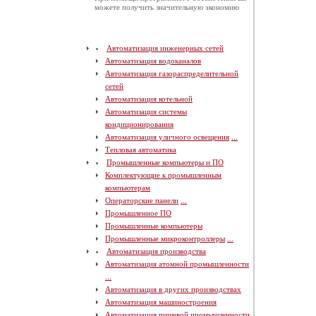
можете получить значительную экономию
Автоматизация инженерных сетей
Автоматизация водоканалов
Автоматизация газораспределительной
сетей
Автоматизация котельной
Автоматизация системы
кондиционирования
Автоматизация уличного освещения
...
Тепловая автоматика
Промышленные компьютеры и ПО
Комплектующие к промышленным
компьютерам
Операторские панели
...
Промышленное ПО
Промышленные компьютеры
Промышленные микроконтроллеры
...
Автоматизация производства
Автоматизация атомной промышленности
...
Автоматизация в других производствах
Автоматизация машиностроения
Автоматизация пищевой промышленности