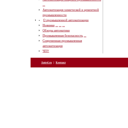
...
Автоматизация химической и цементной
промышленности
О промышленной автоматизации
Новинки
...
...
...
Обзоры автоматики
Промышленная безопасность
...
Современная промышленная
автоматизация
ЧПУ
|
Antrel.ru
Контакт