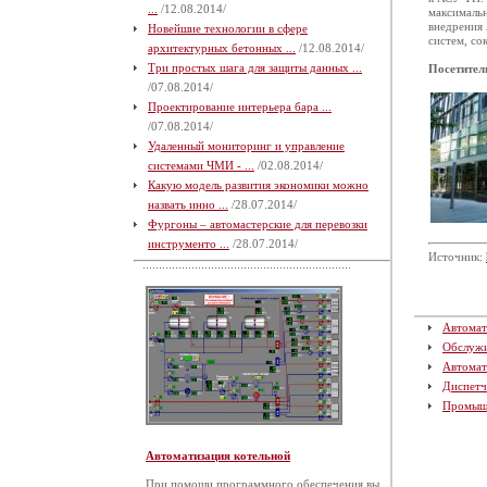
...
/12.08.2014/
максимальн
внедрения 
Новейшие технологии в сфере
систем, со
архитектурных бетонных ...
/12.08.2014/
Три простых шага для защиты данных ...
Посетител
/07.08.2014/
Проектирование интерьера бара ...
/07.08.2014/
Удаленный мониторинг и управление
системами ЧМИ - ...
/02.08.2014/
Какую модель развития экономики можно
назвать инно ...
/28.07.2014/
Фургоны – автомастерские для перевозки
инструменто ...
/28.07.2014/
Источник:
Автомат
Обслуж
Автомат
Диспетч
Промыш
Автоматизация котельной
При помощи программного обеспечения вы