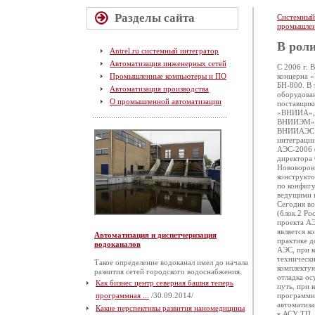
Разделы сайта
Системный
промышлен
В роли
Antrel.ru системный интегратор
Автоматизация инженерных сетей
С 2006 г. 
Промышленные компьютеры и ПО
концерна 
БН-800. В 
Автоматизация производства
оборудова
О промышленной автоматизации
поставщик
«ВНИИА»,
ВНИИЭМ», 
ВНИИАЭС н
интеграции
АЭС-2006 (
директора
Нововорон
конструкт
по конфиг
ведущими 
Сегодня в
(блок 2 Ро
проекта А
является 
Автоматизация и диспетчеризация
практике д
водоканалов
АЭС, при к
технически
Такое определение водоканал имел до начала
комплектую
развития сетей городского водоснабжения.
отладка ос
Как бизнес центр северная башня теперь
путь, при 
программная ...
/30.09.2014/
программн
автоматиза
Какие перспективы развития наномедицины
к АСУ ТП. 