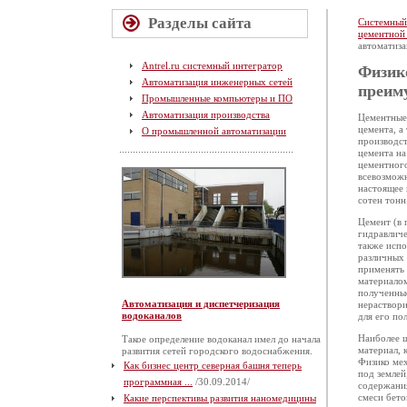
Разделы сайта
Системный
цементной
автоматиза
Antrel.ru системный интегратор
Физик
Автоматизация инженерных сетей
преим
Промышленные компьютеры и ПО
Автоматизация производства
Цементные 
цемента, а
О промышленной автоматизации
производст
цемента на
цементного
всевозможн
настоящее 
сотен тонн
Цемент (в 
гидравличе
также испо
различных 
применять 
материалом
полученные
Автоматизация и диспетчеризация
нераствори
водоканалов
для его по
Наиболее ш
Такое определение водоканал имел до начала
материал, 
развития сетей городского водоснабжения.
Физико мех
Как бизнес центр северная башня теперь
под землей
программная ...
/30.09.2014/
содержания
смеси бето
Какие перспективы развития наномедицины