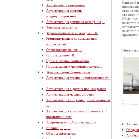
Кантский 
Автоматизация котельной
производит
Автоматизация системы
страны ав
это одно и
кондиционирования
На данный 
Автоматизация уличного освещения
...
цементно ш
отправляет
Тепловая автоматика
цементно ш
Промышленные компьютеры и ПО
промышлен
Комплектующие к промышленным
компьютерам
Операторские панели
...
Посетител
Промышленное ПО
Промышленные компьютеры
Промышленные микроконтроллеры
...
Автоматизация производства
Автоматизация атомной промышленности
...
Автоматизация в других производствах
Автоматизация машиностроения
Автоматизация пищевой промышленности
Источник:
...
Автоматизация химической и цементной
промышленности
О промышленной автоматизации
Автомат
Новинки
...
...
...
Обслуж
Обзоры автоматики
Автомат