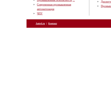
Промышленная безопасность
...
Диспетч
Современная промышленная
Промыш
автоматизация
ЧПУ
|
Antrel.ru
Контакт