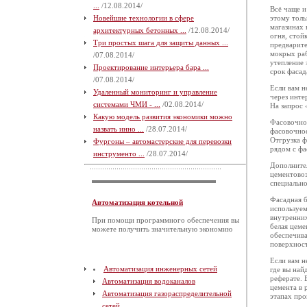
...
/12.08.2014/
Всё чаще и
Новейшие технологии в сфере
этому толь
магазинах 
архитектурных бетонных ...
/12.08.2014/
огня, стой
Три простых шага для защиты данных ...
предварите
мокрых раб
/07.08.2014/
утепление 
Проектирование интерьера бара ...
срок фасад
/07.08.2014/
Если вам н
Удаленный мониторинг и управление
через инте
системами ЧМИ - ...
/02.08.2014/
На запрос 
Какую модель развития экономики можно
Фасовочное
назвать инно ...
/28.07.2014/
фасовочное
Отгрузка ф
Фургоны – автомастерские для перевозки
рядом с фа
инструменто ...
/28.07.2014/
Дополнител
цементовоз
специально
Фасадная б
Автоматизация котельной
используем
внутренних
При помощи программного обеспечения вы
белая цем
можете получить значительную экономию
обеспечив
поверхност
Если вам н
Автоматизация инженерных сетей
где вы най
реферате. 
Автоматизация водоканалов
цемента в 
Автоматизация газораспределительной
этапах про
сетей