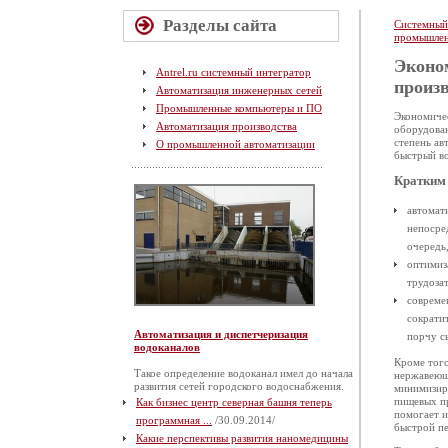
Разделы сайта
Системный
промышлен
Эконо
Antrel.ru системный интегратор
произ
Автоматизация инженерных сетей
Промышленные компьютеры и ПО
Экономиче
Автоматизация производства
оборудован
степень ав
О промышленной автоматизации
быстрый во
Кратким 
автомат
непосре
очередь
оптимиз
трудоза
совреме
сократи
Автоматизация и диспетчеризация
порчу с
водоканалов
Кроме того
Такое определение водоканал имел до начала
нержавеюща
развития сетей городского водоснабжения.
минимизир
пищевых пр
Как бизнес центр северная башня теперь
помогает и
программная ...
/30.09.2014/
быстрой пе
Какие перспективы развития наномедицины