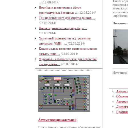
Таким обра
...
/12.08.2014/
процессы 
Новейшие технологии в сфере
возможност
компаний «
архитектурных бетонных ...
/12.08.2014/
«проблемо
Три простых шага для защиты данных ...
/07.08.2014/
Посетител
Проектирование интерьера бара ...
/07.08.2014/
Удаленный мониторинг и управление
системами ЧМИ - ...
/02.08.2014/
Какую модель развития экономики можно
назвать инно ...
/28.07.2014/
Фургоны – автомастерские для перевозки
инструменто ...
/28.07.2014/
Источник:
Автомат
Обслуж
Автомат
Диспетч
Промыш
Автоматизация котельной
При помощи программного обеспечения вы