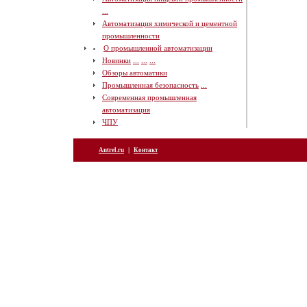
...
Автоматизация химической и цементной
промышленности
О промышленной автоматизации
Новинки
...
...
...
Обзоры автоматики
Промышленная безопасность
...
Современная промышленная
автоматизация
ЧПУ
|
Antrel.ru
Контакт