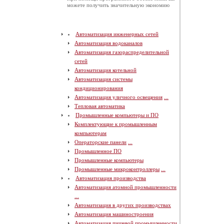
можете получить значительную экономию
Автоматизация инженерных сетей
Автоматизация водоканалов
Автоматизация газораспределительной
сетей
Автоматизация котельной
Автоматизация системы
кондиционирования
Автоматизация уличного освещения
...
Тепловая автоматика
Промышленные компьютеры и ПО
Комплектующие к промышленным
компьютерам
Операторские панели
...
Промышленное ПО
Промышленные компьютеры
Промышленные микроконтроллеры
...
Автоматизация производства
Автоматизация атомной промышленности
...
Автоматизация в других производствах
Автоматизация машиностроения
Автоматизация пищевой промышленности