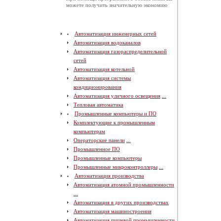
можете получить значительную экономию
Автоматизация инженерных сетей
Автоматизация водоканалов
Автоматизация газораспределительной
сетей
Автоматизация котельной
Автоматизация системы
кондиционирования
Автоматизация уличного освещения
...
Тепловая автоматика
Промышленные компьютеры и ПО
Комплектующие к промышленным
компьютерам
Операторские панели
...
Промышленное ПО
Промышленные компьютеры
Промышленные микроконтроллеры
...
Автоматизация производства
Автоматизация атомной промышленности
...
Автоматизация в других производствах
Автоматизация машиностроения
Автоматизация пищевой промышленности