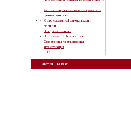
...
Автоматизация химической и цементной
промышленности
О промышленной автоматизации
Новинки
...
...
...
Обзоры автоматики
Промышленная безопасность
...
Современная промышленная
автоматизация
ЧПУ
|
Antrel.ru
Контакт