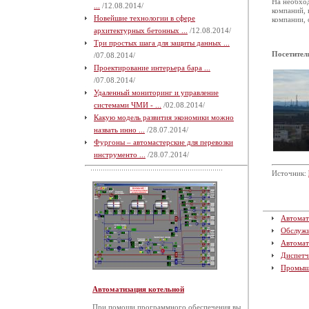
На необхо
...
/12.08.2014/
компаний, 
Новейшие технологии в сфере
компании, 
архитектурных бетонных ...
/12.08.2014/
Три простых шага для защиты данных ...
Посетител
/07.08.2014/
Проектирование интерьера бара ...
/07.08.2014/
Удаленный мониторинг и управление
системами ЧМИ - ...
/02.08.2014/
Какую модель развития экономики можно
назвать инно ...
/28.07.2014/
Фургоны – автомастерские для перевозки
инструменто ...
/28.07.2014/
Источник:
Автомат
Обслуж
Автомат
Диспетч
Промыш
Автоматизация котельной
При помощи программного обеспечения вы