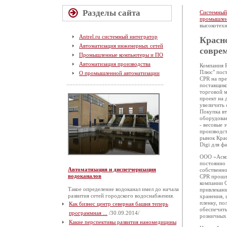
Разделы сайта
Системный
промышлен
высокотех
Antrel.ru системный интегратор
Красн
Автоматизация инженерных сетей
совре
Промышленные компьютеры и ПО
Автоматизация производства
Компания P
Плюс" пост
О промышленной автоматизации
CPR на пр
поставщико
торговой 
проект на 
увеличить 
Покупка вт
оборудова
- весовые 
производст
рынок Крас
Digi для ф
ООО «Аском
постоянно 
Автоматизация и диспетчеризация
собственно
водоканалов
CPR прошл
компании О
Такое определение водоканал имел до начала
привлекающ
развития сетей городского водоснабжения.
хранения, 
пленку, по
Как бизнес центр северная башня теперь
обеспечит
программная ...
/30.09.2014/
розничных 
Какие перспективы развития наномедицины