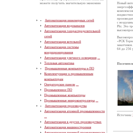
можете получить значительную экономию
Новый вит
энергоэфф
комплексов
жидкостное
производит
Автоматизация инженерных сетей
с воздушны
Автоматизация водоканалов
Phi. Это т
высокопрои
Автоматизация газораспределительной
сетей
Высокопрои
«РСК Торн
Автоматизация котельной
заказчиков
Автоматизация системы
64 до 256 
кондиционирования
Автоматизация уличного освещения
...
Тепловая автоматика
Посетител
Промышленные компьютеры и ПО
Комплектующие к промышленным
компьютерам
Операторские панели
...
Промышленное ПО
Промышленные компьютеры
Промышленные микроконтроллеры
...
Автоматизация производства
Автоматизация атомной промышленности
Источник:
...
Автоматизация в других производствах
Автоматизация машиностроения
Автоматизация пищевой промышленности