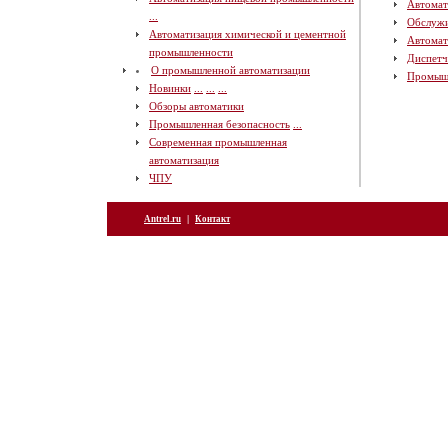
Автомат
...
Обслуж
Автоматизация химической и цементной
Автомат
промышленности
Диспетч
О промышленной автоматизации
Промыш
Новинки
...
...
...
Обзоры автоматики
Промышленная безопасность
...
Современная промышленная
автоматизация
ЧПУ
|
Antrel.ru
Контакт