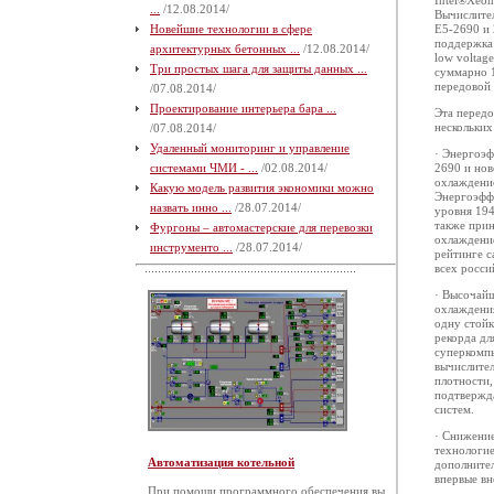
Intel®Xeon
...
/12.08.2014/
Вычислител
Новейшие технологии в сфере
E5-2690 и 
поддержка
архитектурных бетонных ...
/12.08.2014/
low voltag
Три простых шага для защиты данных ...
суммарно 1
передовой 
/07.08.2014/
Проектирование интерьера бара ...
Эта передо
нескольких
/07.08.2014/
Удаленный мониторинг и управление
· Энергоэф
системами ЧМИ - ...
/02.08.2014/
2690 и но
охлаждение
Какую модель развития экономики можно
Энергоэффе
назвать инно ...
/28.07.2014/
уровня 194
также при
Фургоны – автомастерские для перевозки
охлаждени
инструменто ...
/28.07.2014/
рейтинге с
всех росси
· Высочай
охлаждения
одну стойк
рекорда дл
суперкомп
вычислител
плотности,
подтвержда
систем.
· Снижени
технологие
Автоматизация котельной
дополните
впервые в
При помощи программного обеспечения вы