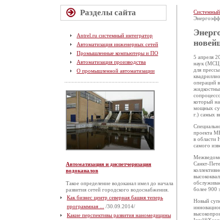
Разделы сайта
Системный
Энергоэфф
Энерг
Antrel.ru системный интегратор
новей
Автоматизация инженерных сетей
Промышленные компьютеры и ПО
5 апреля 2
Автоматизация производства
наук (МСЦ 
для пресс
О промышленной автоматизации
квадриллио
операций в
жидкостны
сопроцессо
который на
мощных суп
г.) самых 
Специально
проекта М
в области 
самого изв
Межведомс
Санкт-Пете
Автоматизация и диспетчеризация
коллективн
водоканалов
высококва
обслуживае
Такое определение водоканал имел до начала
более 900 
развития сетей городского водоснабжения.
Как бизнес центр северная башня теперь
Новый суп
программная ...
/30.09.2014/
инновацио
высокопро
Какие перспективы развития наномедицины