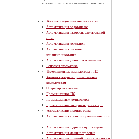
можете получить значительную экономию
Автоматизация инженерных сетей
Автоматизация водоканалов
Автоматизация газораспределительной
сетей
Автоматизация котельной
Автоматизация системы
кондиционирования
Автоматизация уличного освещения
...
Тепловая автоматика
Промышленные компьютеры и ПО
Комплектующие к промышленным
компьютерам
Операторские панели
...
Промышленное ПО
Промышленные компьютеры
Промышленные микроконтроллеры
...
Автоматизация производства
Автоматизация атомной промышленности
...
Автоматизация в других производствах
Автоматизация машиностроения
Автоматизация пищевой промышленности