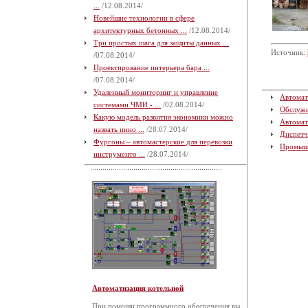
...
/12.08.2014/
Новейшие технологии в сфере
архитектурных бетонных ...
/12.08.2014/
Три простых шага для защиты данных ...
Источник:
/07.08.2014/
Проектирование интерьера бара ...
/07.08.2014/
Удаленный мониторинг и управление
Автомат
системами ЧМИ - ...
/02.08.2014/
Обслуж
Какую модель развития экономики можно
Автомат
назвать инно ...
/28.07.2014/
Диспетч
Фургоны – автомастерские для перевозки
Промыш
инструменто ...
/28.07.2014/
Автоматизация котельной
При помощи программного обеспечения вы