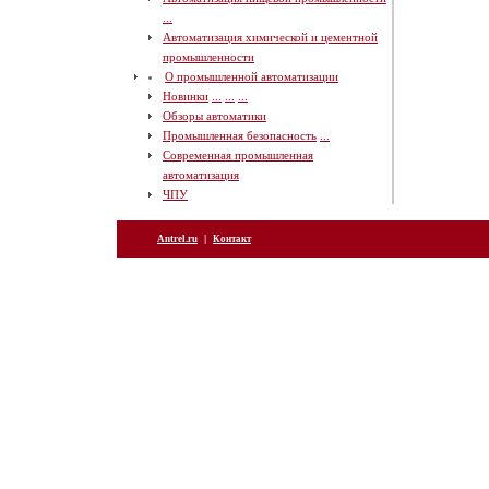
...
Автоматизация химической и цементной
промышленности
О промышленной автоматизации
Новинки
...
...
...
Обзоры автоматики
Промышленная безопасность
...
Современная промышленная
автоматизация
ЧПУ
|
Antrel.ru
Контакт