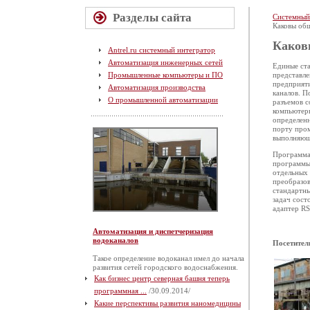
Разделы сайта
Системный
Каковы общ
Каков
Antrel.ru системный интегратор
Автоматизация инженерных сетей
Единые ст
Промышленные компьютеры и ПО
представле
предприят
Автоматизация производства
каналов. П
О промышленной автоматизации
разъемов 
компьютеры
определен
порту про
выполняющ
Программа 
программы 
отдельных
преобразов
стандартн
задач сост
адаптер RS
Автоматизация и диспетчеризация
водоканалов
Посетител
Такое определение водоканал имел до начала
развития сетей городского водоснабжения.
Как бизнес центр северная башня теперь
программная ...
/30.09.2014/
Какие перспективы развития наномедицины