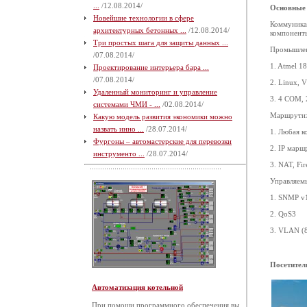
...
/12.08.2014/
Основные 
Новейшие технологии в сфере
Коммуника
архитектурных бетонных ...
/12.08.2014/
компонент
Три простых шага для защиты данных ...
Промышлен
/07.08.2014/
1. Atmel 
Проектирование интерьера бара ...
/07.08.2014/
2. Linux,
Удаленный мониторинг и управление
3. 4 COM, 
системами ЧМИ - ...
/02.08.2014/
Маршрутиза
Какую модель развития экономики можно
назвать инно ...
/28.07.2014/
1. Любая 
Фургоны – автомастерские для перевозки
2. IP марш
инструменто ...
/28.07.2014/
3. NAT, Fi
Управляем
1. SNMP v1
2. QoS3
3. VLAN (8
Посетител
Автоматизация котельной
При помощи программного обеспечения вы