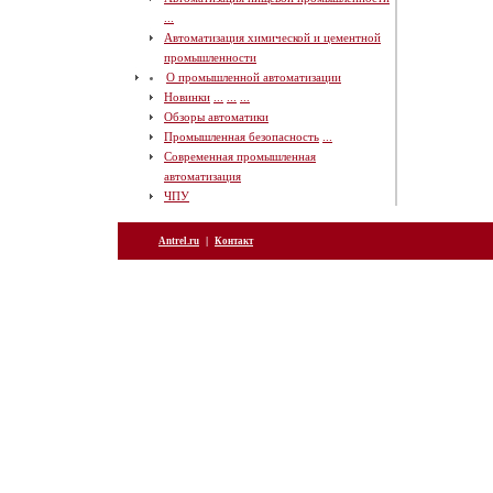
...
Автоматизация химической и цементной
промышленности
О промышленной автоматизации
Новинки
...
...
...
Обзоры автоматики
Промышленная безопасность
...
Современная промышленная
автоматизация
ЧПУ
|
Antrel.ru
Контакт