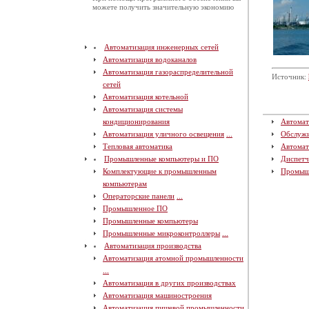
можете получить значительную экономию
Автоматизация инженерных сетей
Автоматизация водоканалов
Автоматизация газораспределительной
Источник:
сетей
Автоматизация котельной
Автоматизация системы
кондиционирования
Автомат
Автоматизация уличного освещения
...
Обслуж
Тепловая автоматика
Автомат
Промышленные компьютеры и ПО
Диспетч
Комплектующие к промышленным
Промыш
компьютерам
Операторские панели
...
Промышленное ПО
Промышленные компьютеры
Промышленные микроконтроллеры
...
Автоматизация производства
Автоматизация атомной промышленности
...
Автоматизация в других производствах
Автоматизация машиностроения
Автоматизация пищевой промышленности