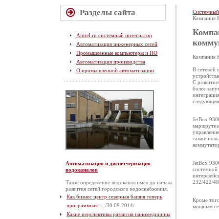
Разделы сайта
Системный
Компания 
Компа
Antrel.ru системный интегратор
комму
Автоматизация инженерных сетей
Промышленные компьютеры и ПО
Компания K
Автоматизация производства
В сетевой 
О промышленной автоматизации
устройства
С развитие
более запу
интеграция
следующем 
JetBox 930
маршрутиза
управление
также поль
коммутатор
JetBox 930
Автоматизация и диспетчеризация
системной 
водоканалов
интерфейсы
232/422/48
Такое определение водоканал имел до начала
развития сетей городского водоснабжения.
Как бизнес центр северная башня теперь
Кроме того
программная ...
/30.09.2014/
мощным се
Какие перспективы развития наномедицины