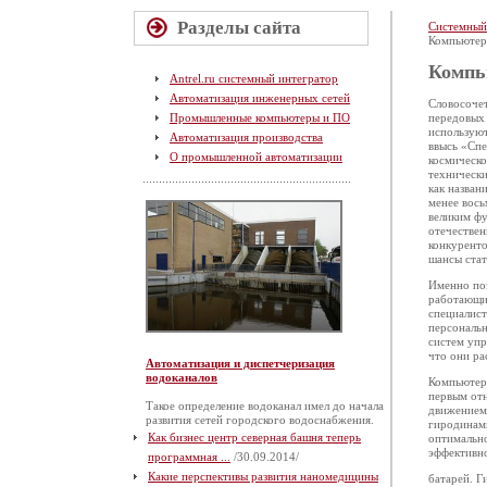
Разделы сайта
Системный
Компьютер
Компь
Antrel.ru системный интегратор
Автоматизация инженерных сетей
Словосочет
Промышленные компьютеры и ПО
передовых
используют
Автоматизация производства
ввысь «Спе
О промышленной автоматизации
космическо
технически
как назван
менее вось
великим фу
отечествен
конкуренто
шансы стат
Именно поэ
работаю­щи
специалист
персональн
систем упр
что они ра
Автоматизация и диспетчеризация
водоканалов
Компьютеры
первым отн
Такое определение водоканал имел до начала
движением.
развития сетей городского водоснабжения.
гиродинами
Как бизнес центр северная башня теперь
оптимально
эффективн
программная ...
/30.09.2014/
Какие перспективы развития наномедицины
батарей. Г