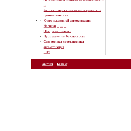
...
Автоматизация химической и цементной
промышленности
О промышленной автоматизации
Новинки
...
...
...
Обзоры автоматики
Промышленная безопасность
...
Современная промышленная
автоматизация
ЧПУ
|
Antrel.ru
Контакт