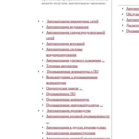
можете получить значительную экономию
Автомат
Обслуж
Автомат
Автоматизация инженерных сетей
Диспетч
Автоматизация водоканалов
Промыш
Автоматизация газораспределительной
сетей
Автоматизация котельной
Автоматизация системы
кондиционирования
Автоматизация уличного освещения
...
Тепловая автоматика
Промышленные компьютеры и ПО
Комплектующие к промышленным
компьютерам
Операторские панели
...
Промышленное ПО
Промышленные компьютеры
Промышленные микроконтроллеры
...
Автоматизация производства
Автоматизация атомной промышленности
...
Автоматизация в других производствах
Автоматизация машиностроения
Автоматизация пищевой промышленности