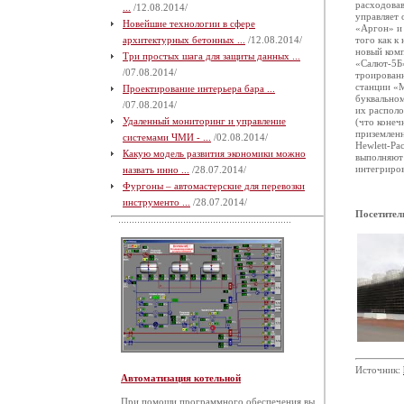
расходовав
...
/12.08.2014/
управляет 
Новейшие технологии в сфере
«Аргон» и 
архитектурных бетонных ...
/12.08.2014/
того как к
новый комп
Три простых шага для защиты данных ...
«Салют-5Б»
/07.08.2014/
троированн
станции «М
Проектирование интерьера бара ...
буквальном
/07.08.2014/
их располо
Удаленный мониторинг и управление
(что конеч
приземленн
системами ЧМИ - ...
/02.08.2014/
Hewlett-Pa
Какую модель развития экономики можно
выполняют 
интегриро
назвать инно ...
/28.07.2014/
Фургоны – автомастерские для перевозки
инструменто ...
/28.07.2014/
Посетител
Источник:
Автоматизация котельной
При помощи программного обеспечения вы