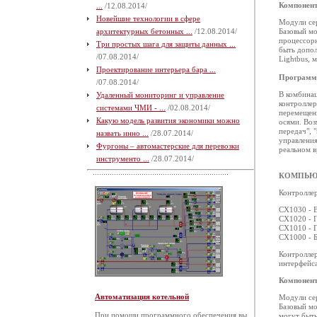
Компонен
...
/12.08.2014/
Новейшие технологии в сфере
Модули сер
архитектурных бетонных ...
/12.08.2014/
Базовый мо
процессор
Три простых шага для защиты данных ...
быть допо
/07.08.2014/
Lightbus, м
Проектирование интерьера бара ...
Программн
/07.08.2014/
В комбина
Удаленный мониторинг и управление
контроллер
системами ЧМИ - ...
/02.08.2014/
перемещени
Какую модель развития экономики можно
осями. Воз
передач", 
назвать инно ...
/28.07.2014/
управления
Фургоны – автомастерские для перевозки
реальном в
инструменто ...
/28.07.2014/
КОМПЬЮ
Контролле
CX1030 - 
CX1020 - 
CX1010 - 
CX1000 - 
Контролле
интерфейса
Компонен
Автоматизация котельной
Модули сер
Базовый мо
При помощи программного обеспечения вы
могут быт