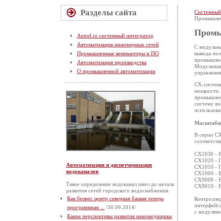
Разделы сайта
Системный
Промышлен
Промы
Antrel.ru системный интегратор
Автоматизация инженерных сетей
С модульн
Промышленные компьютеры и ПО
вывода по
промышленн
Автоматизация производства
Модульная 
О промышленной автоматизации
управления
СХ-системы
мощности. 
промышлен
систему вх
использова
Масштаби
В серии СХ
соответств
CX1030 - 
CX1020 - 
Автоматизация и диспетчеризация
CX1010 - 
водоканалов
CX1000 - 
CX9000 - E
Такое определение водоканал имел до начала
CX9010 - E
развития сетей городского водоснабжения.
Как бизнес центр северная башня теперь
Контролле
интерфейс
программная ...
/30.09.2014/
с модулями
Какие перспективы развития наномедицины