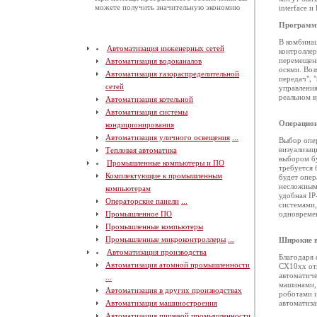
можете получить значительную экономию
interface и
Программн
В комбина
Автоматизация инженерных сетей
контроллер
перемещени
Автоматизация водоканалов
осями. Воз
Автоматизация газораспределительной
передач", 
сетей
управления
реальном в
Автоматизация котельной
Автоматизация системы
Операцион
кондиционирования
Автоматизация уличного освещения
...
Выбор опер
визуализа
Тепловая автоматика
выбором бу
Промышленные компьютеры и ПО
требуется
Комплектующие к промышленным
будет опер
несложным 
компьютерам
удобная IP
Операторские панели
...
системами,
Промышленное ПО
одновремен
Промышленные компьютеры
Промышленные микроконтроллеры
...
Широкие в
Автоматизация производства
Благодаря
Автоматизация атомной промышленности
СХ10хх от
автоматич
...
машинами, 
Автоматизация в других производствах
роботами и
Автоматизация машиностроения
автоматиза
Автоматизация пищевой промышленности