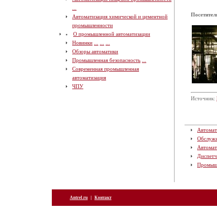
...
Посетител
Автоматизация химической и цементной
промышленности
О промышленной автоматизации
Новинки
...
...
...
Обзоры автоматики
Промышленная безопасность
...
Современная промышленная
автоматизация
ЧПУ
Источник:
Автомат
Обслуж
Автомат
Диспетч
Промыш
|
Antrel.ru
Контакт