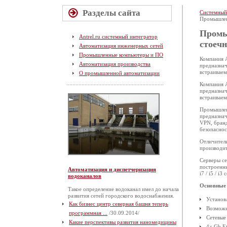
Разделы сайта
Системный
Промышленн
Промы
Antrel.ru системный интегратор
стоечн
Автоматизация инженерных сетей
Промышленные компьютеры и ПО
Компания 
Автоматизация производства
предназнач
встраивае
О промышленной автоматизации
Компания 
предназнач
встраивае
Промышлен
предназнач
VPN, бранд
безопаснос
Отличитель
производит
Серверы с
построенны
Автоматизация и диспетчеризация
i7 / i5 / i3
водоканалов
Основные 
Такое определение водоканал имел до начала
развития сетей городского водоснабжения.
Установл
Как бизнес центр северная башня теперь
Возможн
программная ...
/30.09.2014/
Сетевые
Какие перспективы развития наномедицины
4× Gb E