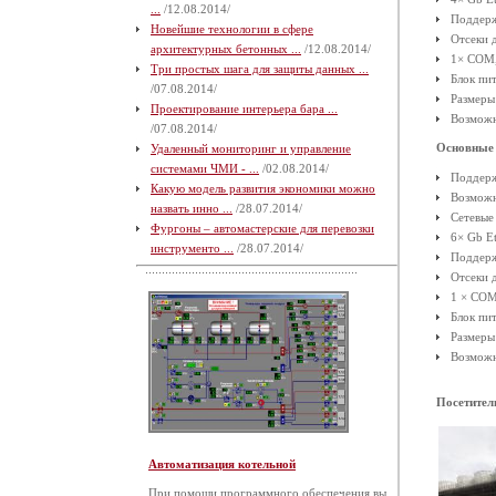
...
/12.08.2014/
Поддерж
Новейшие технологии в сфере
Отсеки д
архитектурных бетонных ...
/12.08.2014/
1× COM,
Три простых шага для защиты данных ...
Блок пи
/07.08.2014/
Размеры
Проектирование интерьера бара ...
Возможн
/07.08.2014/
Основные 
Удаленный мониторинг и управление
системами ЧМИ - ...
/02.08.2014/
Поддержк
Какую модель развития экономики можно
Возможн
назвать инно ...
/28.07.2014/
Сетевые
Фургоны – автомастерские для перевозки
6× Gb E
инструменто ...
/28.07.2014/
Поддерж
Отсеки д
1 × COM
Блок пи
Размеры 
Возможн
Посетител
Автоматизация котельной
При помощи программного обеспечения вы