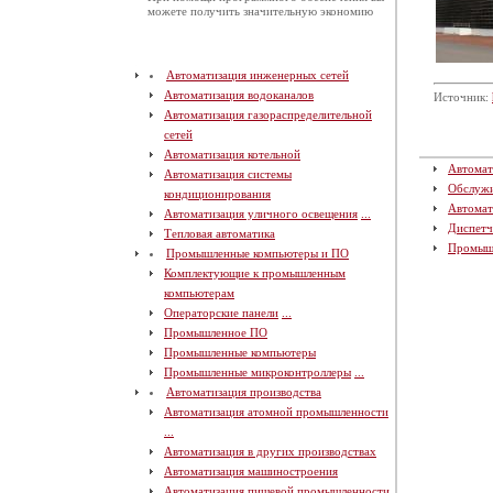
можете получить значительную экономию
Автоматизация инженерных сетей
Автоматизация водоканалов
Источник:
Автоматизация газораспределительной
сетей
Автоматизация котельной
Автомат
Автоматизация системы
Обслуж
кондиционирования
Автомат
Автоматизация уличного освещения
...
Диспетч
Тепловая автоматика
Промыш
Промышленные компьютеры и ПО
Комплектующие к промышленным
компьютерам
Операторские панели
...
Промышленное ПО
Промышленные компьютеры
Промышленные микроконтроллеры
...
Автоматизация производства
Автоматизация атомной промышленности
...
Автоматизация в других производствах
Автоматизация машиностроения
Автоматизация пищевой промышленности