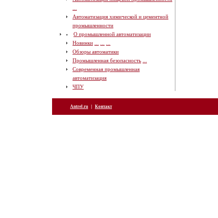
...
Автоматизация химической и цементной
промышленности
О промышленной автоматизации
Новинки
...
...
...
Обзоры автоматики
Промышленная безопасность
...
Современная промышленная
автоматизация
ЧПУ
|
Antrel.ru
Контакт