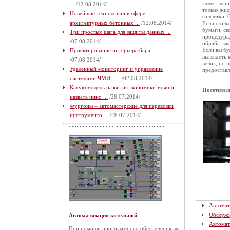
качественн
...
/12.08.2014/
только жи
Новейшие технологии в сфере
салфетки. 
архитектурных бетонных ...
/12.08.2014/
Если сколы
бумаги, ск
Три простых шага для защиты данных ...
процедура,
/07.08.2014/
обрабатыва
Если вы бу
Проектирование интерьера бара ...
выглядеть 
/07.08.2014/
велик, но 
Удаленный мониторинг и управление
предоставл
системами ЧМИ - ...
/02.08.2014/
Какую модель развития экономики можно
Посетител
назвать инно ...
/28.07.2014/
Фургоны – автомастерские для перевозки
инструменто ...
/28.07.2014/
Автомат
Обслуж
Автоматизация котельной
Автомат
При помощи программного обеспечения вы