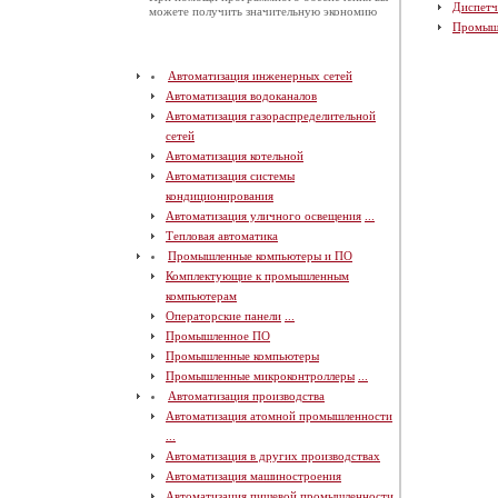
Диспетч
можете получить значительную экономию
Промыш
Автоматизация инженерных сетей
Автоматизация водоканалов
Автоматизация газораспределительной
сетей
Автоматизация котельной
Автоматизация системы
кондиционирования
Автоматизация уличного освещения
...
Тепловая автоматика
Промышленные компьютеры и ПО
Комплектующие к промышленным
компьютерам
Операторские панели
...
Промышленное ПО
Промышленные компьютеры
Промышленные микроконтроллеры
...
Автоматизация производства
Автоматизация атомной промышленности
...
Автоматизация в других производствах
Автоматизация машиностроения
Автоматизация пищевой промышленности