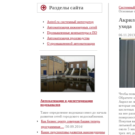
Разделы сайта
Системный
Основные 
Акрил
Antrel.ru системный интегратор
ухода
Автоматизация инженерных сетей
Промышленные компьютеры и ПО
06.11.2013
Автоматизация производства
О промышленной автоматизации
Чтобы пове
Обратите о
Автоматизация и диспетчеризация
Акрил не л
водоканалов
которые им
кислотных 
Такое определение водоканал имел до начала
на нее раз
развития сетей городского водоснабжения.
поверхност
Как бизнес центр северная башня теперь
Покупая ва
литьевой а
программная ...
/30.09.2014/
около 5 ми
Какие перспективы развития наномедицины
трех лет, 