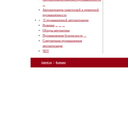
...
Автоматизация химической и цементной
промышленности
О промышленной автоматизации
Новинки
...
...
...
Обзоры автоматики
Промышленная безопасность
...
Современная промышленная
автоматизация
ЧПУ
|
Antrel.ru
Контакт