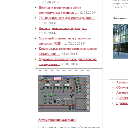
...
/12.08.2014/
двери може
и сделайте
Новейшие технологии в сфере
архитектурных бетонных ...
/12.08.2014/
Три простых шага для защиты данных ...
Посетител
/07.08.2014/
Проектирование интерьера бара ...
/07.08.2014/
Удаленный мониторинг и управление
системами ЧМИ - ...
/02.08.2014/
Какую модель развития экономики можно
назвать инно ...
/28.07.2014/
Фургоны – автомастерские для перевозки
инструменто ...
/28.07.2014/
Автомат
Обслуж
Автомат
Диспетч
Промыш
Автоматизация котельной
При помощи программного обеспечения вы