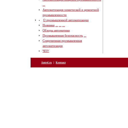
...
Автоматизация химической и цементной
промышленности
О промышленной автоматизации
Новинки
...
...
...
Обзоры автоматики
Промышленная безопасность
...
Современная промышленная
автоматизация
ЧПУ
|
Antrel.ru
Контакт