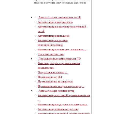
можете получить значительную экономию
Автоматизация инженерных сетей
Автоматизация водоканалов
Автоматизация газораспределительной
сетей
Автоматизация котельной
Автоматизация системы
кондиционирования
Автоматизация уличного освещения
...
Тепловая автоматика
Промышленные компьютеры и ПО
Комплектующие к промышленным
компьютерам
Операторские панели
...
Промышленное ПО
Промышленные компьютеры
Промышленные микроконтроллеры
...
Автоматизация производства
Автоматизация атомной промышленности
...
Автоматизация в других производствах
Автоматизация машиностроения
Автоматизация пищевой промышленности