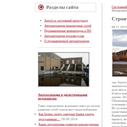
Разделы сайта
Системный
Межкомнат
Строи
Antrel.ru системный интегратор
Автоматизация инженерных сетей
08.11.2013
Промышленные компьютеры и ПО
Автоматизация производства
О промышленной автоматизации
так: берет
ламинатом.
дело вкуса
боятся пов
Автоматизация и диспетчеризация
дерево. П
водоканалов
Обклеенные
основным п
Такое определение водоканал имел до начала
Из сосново
развития сетей городского водоснабжения.
единственн
Как бизнес центр северная башня теперь
Кашированн
программная ...
/30.09.2014/
каркаса, к
обклеиваю 
Какие перспективы развития наномедицины
могут быть