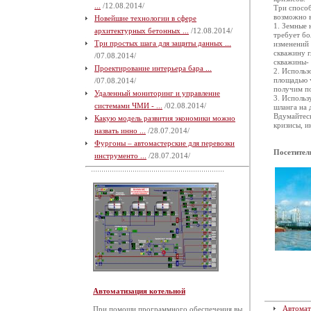
...
/12.08.2014/
Три способ
возможно в
Новейшие технологии в сфере
1. Земные 
архитектурных бетонных ...
/12.08.2014/
требует бо
Три простых шага для защиты данных ...
изменений 
скважину г
/07.08.2014/
скважины- 
Проектирование интерьера бара ...
2. Использ
площадью ч
/07.08.2014/
получим по
Удаленный мониторинг и управление
3. Использ
системами ЧМИ - ...
/02.08.2014/
шланга на 
Вдумайтесь
Какую модель развития экономики можно
кризисы, и
назвать инно ...
/28.07.2014/
Фургоны – автомастерские для перевозки
Посетител
инструменто ...
/28.07.2014/
Автоматизация котельной
Автомат
При помощи программного обеспечения вы