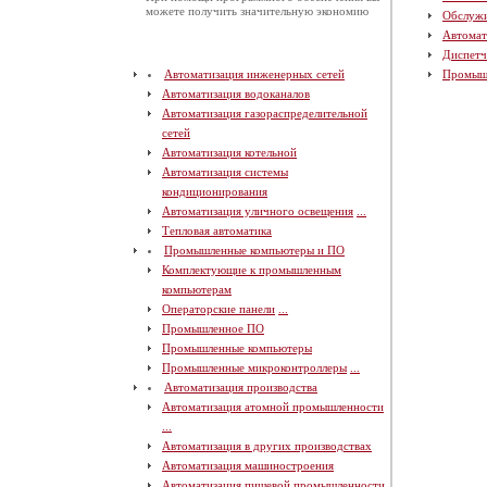
можете получить значительную экономию
Обслуж
Автомат
Диспетч
Автоматизация инженерных сетей
Промыш
Автоматизация водоканалов
Автоматизация газораспределительной
сетей
Автоматизация котельной
Автоматизация системы
кондиционирования
Автоматизация уличного освещения
...
Тепловая автоматика
Промышленные компьютеры и ПО
Комплектующие к промышленным
компьютерам
Операторские панели
...
Промышленное ПО
Промышленные компьютеры
Промышленные микроконтроллеры
...
Автоматизация производства
Автоматизация атомной промышленности
...
Автоматизация в других производствах
Автоматизация машиностроения
Автоматизация пищевой промышленности