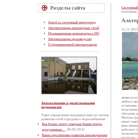
Разделы сайта
Системный
отопление 
Альтер
Antrel.ru системный интегратор
Автоматизация инженерных сетей
11.11.2013
Промышленные компьютеры и ПО
Автоматизация производства
О промышленной автоматизации
является а
любого при
Автоматизация и диспетчеризация
установки,
водоканалов
получаемог
обогрева д
Такое определение водоканал имел до начала
Многие ра
развития сетей городского водоснабжения.
имеет тако
Как бизнес центр северная башня теперь
века заним
программная ...
/30.09.2014/
работает 
технологии
Какие перспективы развития наномедицины
кризисов.