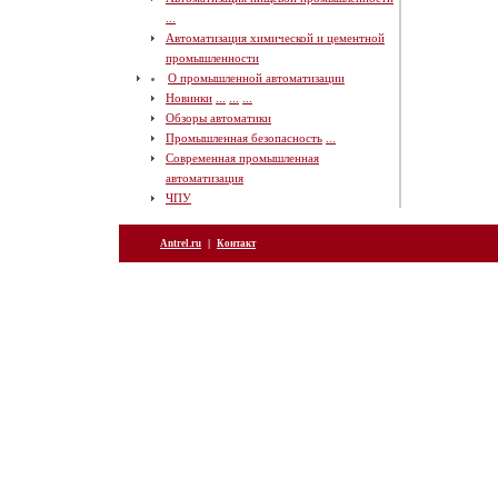
...
Автоматизация химической и цементной
промышленности
О промышленной автоматизации
Новинки
...
...
...
Обзоры автоматики
Промышленная безопасность
...
Современная промышленная
автоматизация
ЧПУ
|
Antrel.ru
Контакт