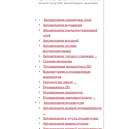
можете получить значительную экономию
Автоматизация инженерных сетей
Автоматизация водоканалов
Автоматизация газораспределительной
сетей
Автоматизация котельной
Автоматизация системы
кондиционирования
Автоматизация уличного освещения
...
Тепловая автоматика
Промышленные компьютеры и ПО
Комплектующие к промышленным
компьютерам
Операторские панели
...
Промышленное ПО
Промышленные компьютеры
Промышленные микроконтроллеры
...
Автоматизация производства
Автоматизация атомной промышленности
...
Автоматизация в других производствах
Автоматизация машиностроения
Автоматизация пищевой промышленности