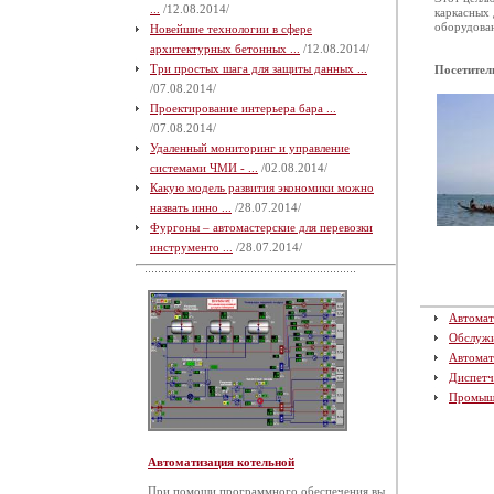
...
/12.08.2014/
каркасных 
оборудован
Новейшие технологии в сфере
архитектурных бетонных ...
/12.08.2014/
Три простых шага для защиты данных ...
Посетител
/07.08.2014/
Проектирование интерьера бара ...
/07.08.2014/
Удаленный мониторинг и управление
системами ЧМИ - ...
/02.08.2014/
Какую модель развития экономики можно
назвать инно ...
/28.07.2014/
Фургоны – автомастерские для перевозки
инструменто ...
/28.07.2014/
Автомат
Обслуж
Автомат
Диспетч
Промыш
Автоматизация котельной
При помощи программного обеспечения вы