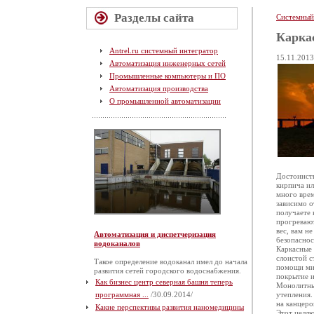
Разделы сайта
Системный
Карка
Antrel.ru системный интегратор
15.11.2013
Автоматизация инженерных сетей
Промышленные компьютеры и ПО
Автоматизация производства
О промышленной автоматизации
Достоинств
кирпича ил
много врем
зависимо о
получаете 
прогревают
вес, вам н
Автоматизация и диспетчеризация
безопаснос
водоканалов
Каркасные 
слоистой с
Такое определение водоканал имел до начала
помощи мин
развития сетей городского водоснабжения.
покрытие 
Как бизнес центр северная башня теперь
Монолитный
программная ...
/30.09.2014/
утепления.
на канцеро
Какие перспективы развития наномедицины
Этот целлю