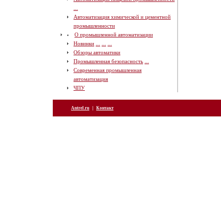
...
Автоматизация химической и цементной
промышленности
О промышленной автоматизации
Новинки
...
...
...
Обзоры автоматики
Промышленная безопасность
...
Современная промышленная
автоматизация
ЧПУ
|
Antrel.ru
Контакт