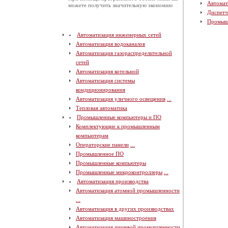
Автомат
можете получить значительную экономию
Диспетч
Промыш
Автоматизация инженерных сетей
Автоматизация водоканалов
Автоматизация газораспределительной
сетей
Автоматизация котельной
Автоматизация системы
кондиционирования
Автоматизация уличного освещения
...
Тепловая автоматика
Промышленные компьютеры и ПО
Комплектующие к промышленным
компьютерам
Операторские панели
...
Промышленное ПО
Промышленные компьютеры
Промышленные микроконтроллеры
...
Автоматизация производства
Автоматизация атомной промышленности
...
Автоматизация в других производствах
Автоматизация машиностроения
Автоматизация пищевой промышленности