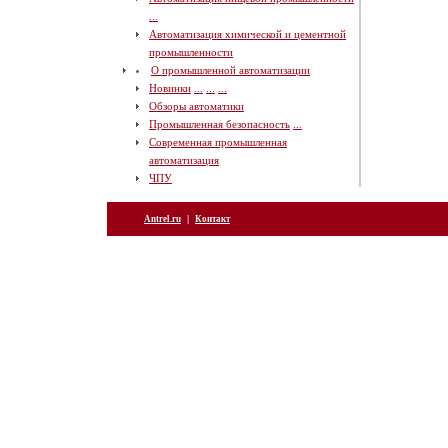
...
Автоматизация химической и цементной
промышленности
О промышленной автоматизации
Новинки
...
...
...
Обзоры автоматики
Промышленная безопасность
...
Современная промышленная
автоматизация
ЧПУ
|
Antrel.ru
Контакт