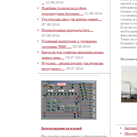
...
/12.08.2014/
смолой и к
небезынтер
Новейшие технологии в сфере
Газовое то
архитектурных бетонных ...
/12.08.2014/
составляющ
Три простых шага для защиты данных ...
степень ег
жилье и ге
/07.08.2014/
Если вы по
Проектирование интерьера бара ...
необходимо
выполнения
/07.08.2014/
Также на о
Удаленный мониторинг и управление
большего к
системами ЧМИ - ...
/02.08.2014/
уменьшает 
Какую модель развития экономики можно
назвать инно ...
/28.07.2014/
Посетител
Фургоны – автомастерские для перевозки
инструменто ...
/28.07.2014/
Автомат
Автоматизация котельной
Обслуж
При помощи программного обеспечения вы