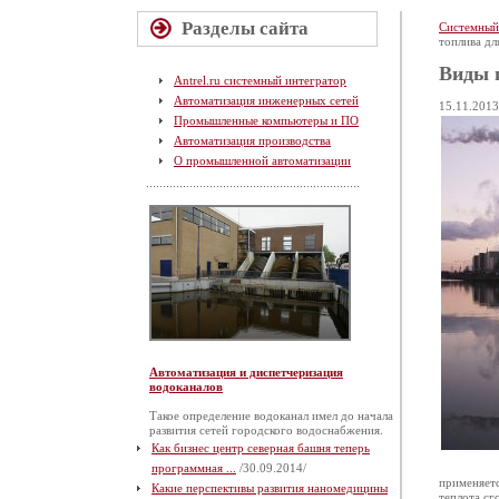
Разделы сайта
Системный
топлива дл
Виды 
Antrel.ru системный интегратор
Автоматизация инженерных сетей
15.11.2013
Промышленные компьютеры и ПО
Автоматизация производства
О промышленной автоматизации
Автоматизация и диспетчеризация
водоканалов
Такое определение водоканал имел до начала
развития сетей городского водоснабжения.
Как бизнес центр северная башня теперь
программная ...
/30.09.2014/
применяетс
Какие перспективы развития наномедицины
теплота сг