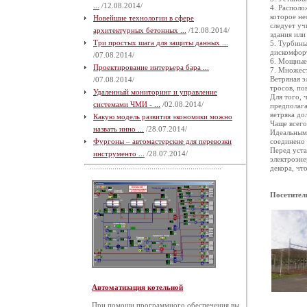
...
/12.08.2014/
4. Располо
которое не
Новейшие технологии в сфере
следует уч
архитектурных бетонных ...
/12.08.2014/
здания или
Три простых шага для защиты данных ...
5. Турбины
дискомфор
/07.08.2014/
6. Мощные 
Проектирование интерьера бара ...
7. Множест
Ветряная э
/07.08.2014/
тросов, по
Удаленный мониторинг и управление
Для того, 
системами ЧМИ - ...
/02.08.2014/
предполага
ветряка до
Какую модель развития экономики можно
Чаще всего
назвать инно ...
/28.07.2014/
Идеальным 
Фургоны – автомастерские для перевозки
соединено 
Перед уста
инструменто ...
/28.07.2014/
электроэне
декора, чт
Посетител
Автоматизация котельной
При помощи программного обеспечения вы