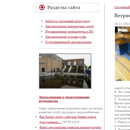
Разделы сайта
Системный
Ветря
Antrel.ru системный интегратор
18.11.2013
Автоматизация инженерных сетей
Промышленные компьютеры и ПО
Автоматизация производства
О промышленной автоматизации
самой уста
4. Это сам
происходи
Автоматизация и диспетчеризация
5. Установ
водоканалов
Кроме преи
1. В силу 
Такое определение водоканал имел до начала
специальны
развития сетей городского водоснабжения.
или дублир
Как бизнес центр северная башня теперь
распредели
программная ...
/30.09.2014/
2. Перед у
составлени
Какие перспективы развития наномедицины
3. Установ