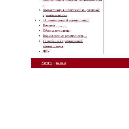
...
Автоматизация химической и цементной
промышленности
О промышленной автоматизации
Новинки
...
...
...
Обзоры автоматики
Промышленная безопасность
...
Современная промышленная
автоматизация
ЧПУ
|
Antrel.ru
Контакт