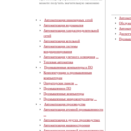
можете получить значительную экономию
Автомат
Автоматизация инженерных сетей
Обслуж
Автоматизация водоканалов
Автомат
Автоматизация газораспределительной
Диспетч
сетей
Промыш
Автоматизация котельной
Автоматизация системы
кондиционирования
Автоматизация уличного освещения
...
Тепловая автоматика
Промышленные компьютеры и ПО
Комплектующие к промышленным
компьютерам
Операторские панели
...
Промышленное ПО
Промышленные компьютеры
Промышленные микроконтроллеры
...
Автоматизация производства
Автоматизация атомной промышленности
...
Автоматизация в других производствах
Автоматизация машиностроения
Автоматизация пищевой промышленности