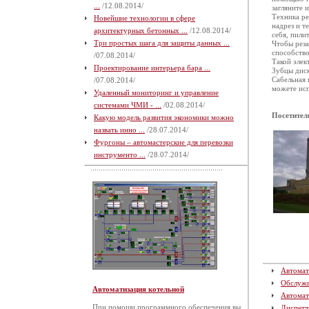
...
/12.08.2014/
загляните и
Техника ре
Новейшие технологии в сфере
надрез и т
архитектурных бетонных ...
/12.08.2014/
себя, пили
Три простых шага для защиты данных ...
Чтобы реза
способство
/07.08.2014/
Такой элек
Проектирование интерьера бара ...
Зубцы диск
Сабельная 
/07.08.2014/
можете исп
Удаленный мониторинг и управление
системами ЧМИ - ...
/02.08.2014/
Посетител
Какую модель развития экономики можно
назвать инно ...
/28.07.2014/
Фургоны – автомастерские для перевозки
инструменто ...
/28.07.2014/
Автомат
Обслуж
Автоматизация котельной
Автомат
При помощи программного обеспечения вы
Диспетч