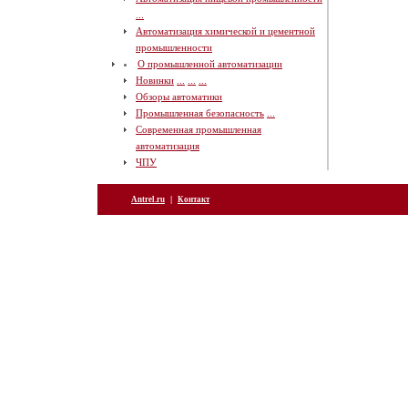
...
Автоматизация химической и цементной
промышленности
О промышленной автоматизации
Новинки
...
...
...
Обзоры автоматики
Промышленная безопасность
...
Современная промышленная
автоматизация
ЧПУ
|
Antrel.ru
Контакт