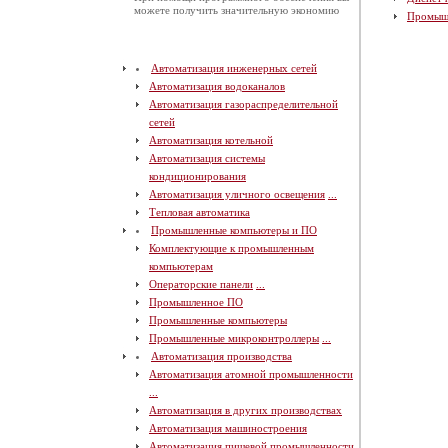
можете получить значительную экономию
Промыш
Автоматизация инженерных сетей
Автоматизация водоканалов
Автоматизация газораспределительной
сетей
Автоматизация котельной
Автоматизация системы
кондиционирования
Автоматизация уличного освещения
...
Тепловая автоматика
Промышленные компьютеры и ПО
Комплектующие к промышленным
компьютерам
Операторские панели
...
Промышленное ПО
Промышленные компьютеры
Промышленные микроконтроллеры
...
Автоматизация производства
Автоматизация атомной промышленности
...
Автоматизация в других производствах
Автоматизация машиностроения
Автоматизация пищевой промышленности