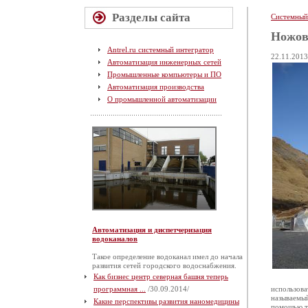
Разделы сайта
Системный
Ножов
Antrel.ru системный интегратор
22.11.2013
Автоматизация инженерных сетей
Промышленные компьютеры и ПО
Автоматизация производства
О промышленной автоматизации
Автоматизация и диспетчеризация
водоканалов
Такое определение водоканал имел до начала
развития сетей городского водоснабжения.
Как бизнес центр северная башня теперь
программная ...
/30.09.2014/
использова
называемый
Какие перспективы развития наномедицины
помощью та