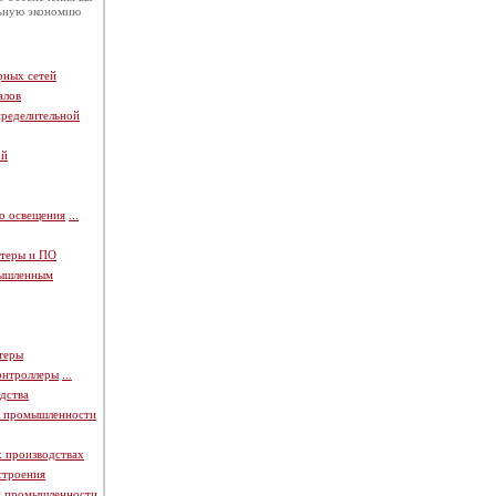
льную экономию
рных сетей
алов
пределительной
ой
о освещения
...
теры и ПО
мышленным
теры
онтроллеры
...
дства
й промышленности
х производствах
строения
й промышленности