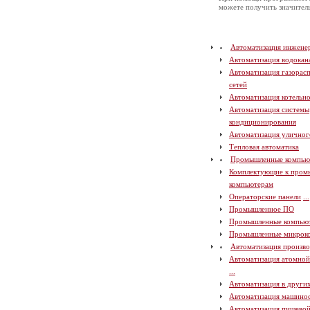
можете получить значите
Автоматизация инжене
Автоматизация водокан
Автоматизация газорас
сетей
Автоматизация котельн
Автоматизация системы
кондиционирования
Автоматизация уличног
Тепловая автоматика
Промышленные компью
Комплектующие к про
компьютерам
Операторские панели
...
Промышленное ПО
Промышленные компью
Промышленные микрок
Автоматизация произво
Автоматизация атомно
...
Автоматизация в други
Автоматизация машино
Автоматизация пищево