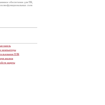
граммное обеспечение для ПК,
и полнофункциональных схем
ая панель
ие компьютеры
пользования ПЛК
ция анализа
ойств защиты