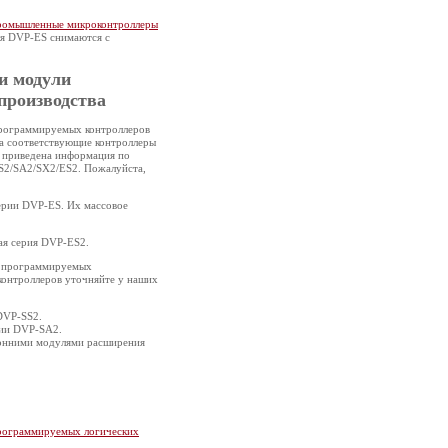
омышленные микроконтроллеры
я DVP-ES снимаются с
и модули
производства
программируемых контроллеров
а соответствующие контроллеры
е приведена информация по
S2/SA2/SX2/ES2. Пожалуйста,
ерии DVP-ES. Их массовое
ая серия DVP-ES2.
а программируемых
 контроллеров уточняйте у наших
DVP-SS2.
рии DVP-SА2.
онними модулями расширения
рограммируемых логических