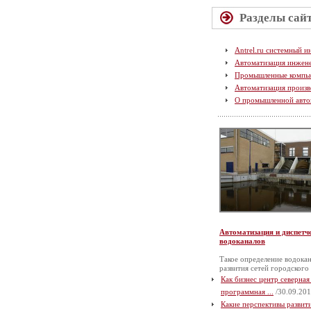
Разделы сай
Antrel.ru системный и
Автоматизация инжен
Промышленные компь
Автоматизация произв
О промышленной авто
Автоматизация и диспетч
водоканалов
Такое определение водокан
развития сетей городского
Как бизнес центр северная
программная ...
/30.09.201
Какие перспективы разви