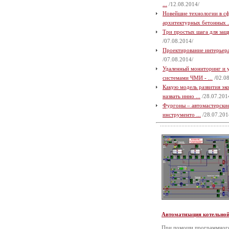
...
/12.08.2014/
Новейшие технологии в с
архитектурных бетонных .
Три простых шага для защи
/07.08.2014/
Проектирование интерьера 
/07.08.2014/
Удаленный мониторинг и 
системами ЧМИ - ...
/02.08
Какую модель развития э
назвать инно ...
/28.07.201
Фургоны – автомастерские
инструменто ...
/28.07.201
Автоматизация котельно
При помощи программного