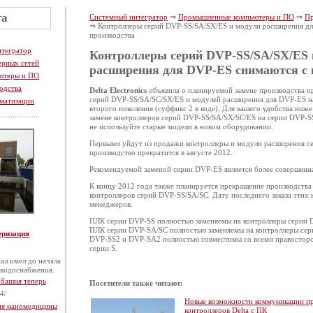
та
Системный интегратор
⇒
Промышленные компьютеры и ПО
⇒
Пр
⇒ Контроллеры серий DVP-SS/SA/SX/ES и модули расширения дл
производства
нтегратор
Контроллеры серий DVP-SS/SA/SX/ES 
ерных сетей
расширения для DVP-ES снимаются с 
ютеры и ПО
одства
Delta Electronics
объявила о планируемой замене производства 
серий DVP-SS/SA/SC/SX/ES и модулей расширения для DVP-ES н
матизации
второго поколения (суффикс 2 в коде). Для вашего удобства ниж
замене контроллеров серий DVP-SS/SA/SX/SC/ES на серии DVP-S
не используйте старые модели в новом оборудовании.
Первыми уйдут из продажи контроллеры и модули расширения с
производство прекратится в августе 2012.
Рекомендуемой заменой серии DVP-ES является более совершенн
К концу 2012 года также планируется прекращение производств
контроллеров серий DVP-SS/SA/SC. Дату последнего заказа этих
менеджеров.
ПЛК серии DVP-SS полностью заменяемы на контроллеры серии 
ПЛК серии DVP-SA/SC полностью заменяемы на контроллеры се
еризация
DVP-SS2 и DVP-SА2 полностью совместимы со всеми правостор
серии S.
ал имел до начала
 водоснабжения.
 башня теперь
Посетители также читают:
4/
Новые возможности коммуникации п
тия наномедицины
контроллеров Delta с ПК