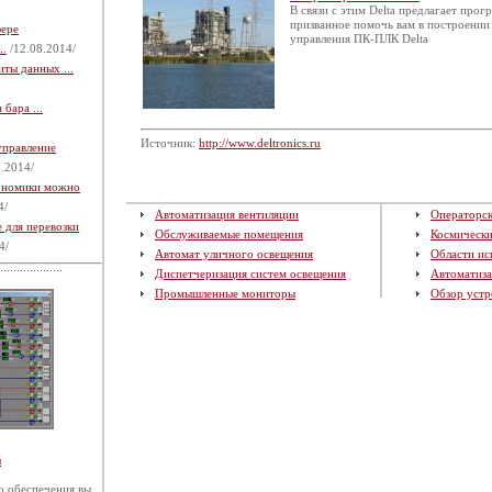
В связи с этим Delta предлагает про
призванное помочь вам в построени
фере
управления ПК-ПЛК Delta
..
/12.08.2014/
ты данных ...
бара ...
Источник:
http://www.deltronics.ru
управление
.2014/
кономики можно
4/
Автоматизация вентиляции
Операторск
 для перевозки
Обслуживаемые помещения
Космическ
4/
Автомат уличного освещения
Области ис
Диспетчеризация систем освещения
Автоматиза
Промышленные мониторы
Обзор устр
й
 обеспечения вы