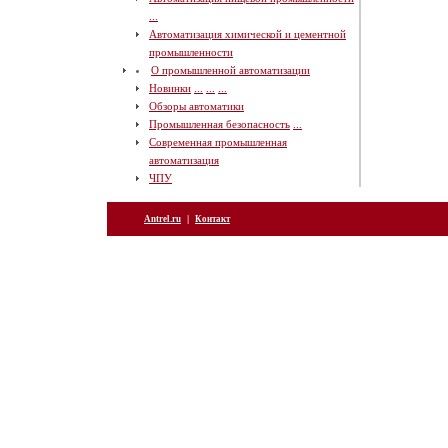
...
Автоматизация химической и цементной
промышленности
О промышленной автоматизации
Новинки
...
...
...
Обзоры автоматики
Промышленная безопасность
...
Современная промышленная
автоматизация
ЧПУ
|
Antrel.ru
Контакт