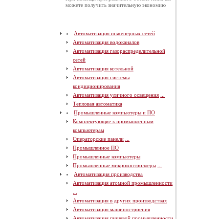
можете получить значительную экономию
Автоматизация инженерных сетей
Автоматизация водоканалов
Автоматизация газораспределительной
сетей
Автоматизация котельной
Автоматизация системы
кондиционирования
Автоматизация уличного освещения
...
Тепловая автоматика
Промышленные компьютеры и ПО
Комплектующие к промышленным
компьютерам
Операторские панели
...
Промышленное ПО
Промышленные компьютеры
Промышленные микроконтроллеры
...
Автоматизация производства
Автоматизация атомной промышленности
...
Автоматизация в других производствах
Автоматизация машиностроения
Автоматизация пищевой промышленности