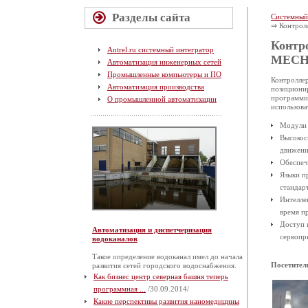
Разделы сайта
Системный
⇒ Контрол
Контр
Antrel.ru системный интегратор
MECH
Автоматизация инженерных сетей
Промышленные компьютеры и ПО
Контроллер
Автоматизация производства
позициони
программир
О промышленной автоматизации
использов
Модули 
Высокос
движен
Обеспеч
Языки п
стандар
Интелле
время п
Доступ 
Автоматизация и диспетчеризация
сервопр
водоканалов
Такое определение водоканал имел до начала
Посетител
развития сетей городского водоснабжения.
Как бизнес центр северная башня теперь
программная ...
/30.09.2014/
Какие перспективы развития наномедицины