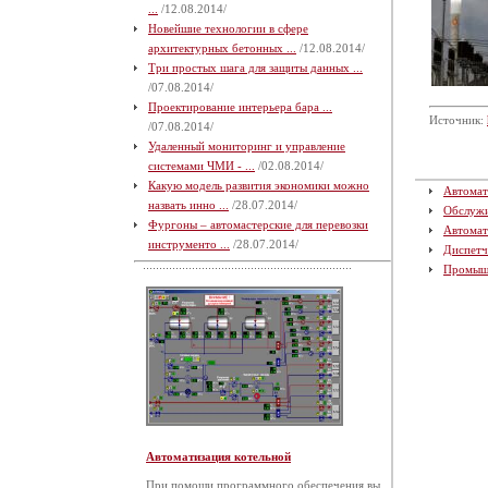
...
/12.08.2014/
Новейшие технологии в сфере
архитектурных бетонных ...
/12.08.2014/
Три простых шага для защиты данных ...
/07.08.2014/
Проектирование интерьера бара ...
Источник:
/07.08.2014/
Удаленный мониторинг и управление
системами ЧМИ - ...
/02.08.2014/
Какую модель развития экономики можно
Автомат
назвать инно ...
/28.07.2014/
Обслуж
Фургоны – автомастерские для перевозки
Автомат
инструменто ...
/28.07.2014/
Диспетч
Промыш
Автоматизация котельной
При помощи программного обеспечения вы