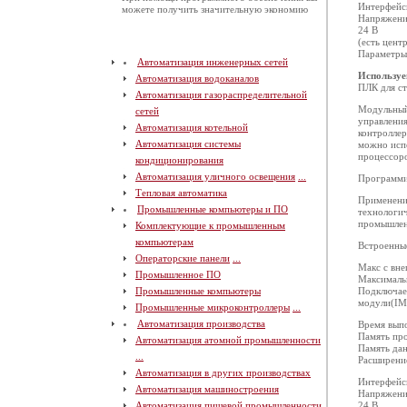
Интерфейсы:
можете получить значительную экономию
Напряжени
24 В
(есть цент
Параметры 
Автоматизация инженерных сетей
Используе
Автоматизация водоканалов
ПЛК для ст
Автоматизация газораспределительной
Модульный
сетей
управления
Автоматизация котельной
контроллер
Автоматизация системы
можно исп
процессор
кондиционирования
Автоматизация уличного освещения
...
Программи
Тепловая автоматика
Применение
Промышленные компьютеры и ПО
технологич
промышленн
Комплектующие к промышленным
компьютерам
Встроенные
Операторские панели
...
Макс с вн
Промышленное ПО
Максимальн
Промышленные компьютеры
Подключае
модули(IM
Промышленные микроконтроллеры
...
Автоматизация производства
Время выпо
Память пр
Автоматизация атомной промышленности
Память да
...
Расширение
Автоматизация в других производствах
Интерфейсы:
Автоматизация машиностроения
Напряжени
Автоматизация пищевой промышленности
24 В