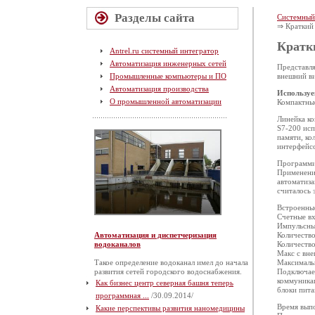
Разделы сайта
Системный
⇒ Краткий
Кратк
Antrel.ru системный интегратор
Автоматизация инженерных сетей
Представля
Промышленные компьютеры и ПО
внешний в
Автоматизация производства
Используе
О промышленной автоматизации
Компактные
Линейка к
S7-200 исп
памяти, ко
интерфейс
Программи
Применение
автоматиза
считалось 
Встроенные
Счетные вх
Импульсные
Автоматизация и диспетчеризация
Количество
водоканалов
Количество
Макс с вн
Такое определение водоканал имел до начала
Максималь
развития сетей городского водоснабжения.
Подключае
коммуника
Как бизнес центр северная башня теперь
блоки пита
программная ...
/30.09.2014/
Время выпо
Какие перспективы развития наномедицины