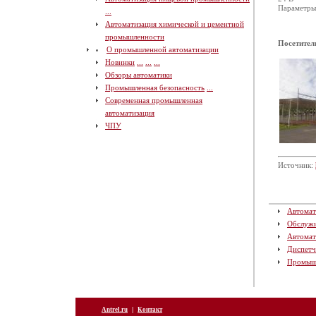
Параметры 
...
Автоматизация химической и цементной
промышленности
Посетител
О промышленной автоматизации
Новинки
...
...
...
Обзоры автоматики
Промышленная безопасность
...
Современная промышленная
автоматизация
ЧПУ
Источник:
Автомат
Обслуж
Автомат
Диспетч
Промыш
|
Antrel.ru
Контакт