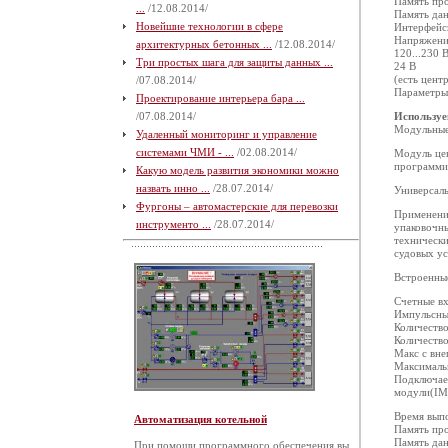
Память пр
...
/12.08.2014/
Память дан
Новейшие технологии в сфере
Интерфейсы:
Напряжени
архитектурных бетонных ...
/12.08.2014/
120...230 
Три простых шага для защиты данных ...
24 В
(есть цент
/07.08.2014/
Параметры 
Проектирование интерьера бара ...
/07.08.2014/
Используе
Модульные 
Удаленный мониторинг и управление
системами ЧМИ - ...
/02.08.2014/
Модуль цен
программир
Какую модель развития экономики можно
назвать инно ...
/28.07.2014/
Универсал
Фургоны – автомастерские для перевозки
Применение
инструменто ...
/28.07.2014/
упаковочн
технически
судовых ус
Встроенные
Счетные вх
Импульсные
Количество
Количество
Макс с вн
Максималь
Подключае
модули(IM
Время выпо
Автоматизация котельной
Память пр
Память дан
При помощи программного обеспечения вы