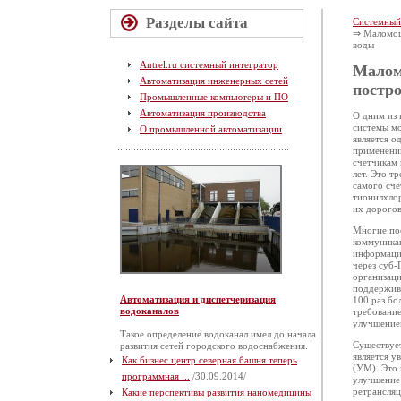
Разделы сайта
Системный
⇒ Маломощ
воды
Antrel.ru системный интегратор
Малом
Автоматизация инженерных сетей
постр
Промышленные компьютеры и ПО
Автоматизация производства
О дним из 
системы мо
О промышленной автоматизации
является о
применений
счетчикам 
лет. Это т
самого сче
тионилхлор
их дорогов
Многие по
коммуникац
информацию
через суб-
организаци
поддержива
Автоматизация и диспетчеризация
100 раз бо
водоканалов
требование
улучшение
Такое определение водоканал имел до начала
Существуе
развития сетей городского водоснабжения.
является у
Как бизнес центр северная башня теперь
(УМ). Это 
программная ...
/30.09.2014/
улучшение
ретрансляц
Какие перспективы развития наномедицины