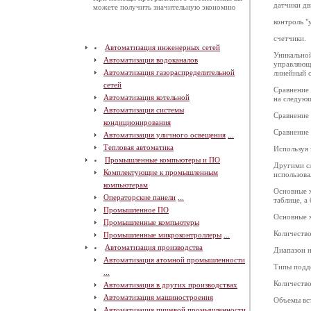
датчики д
можете получить значительную экономию
контроль "
счетчики.
Автоматизация инженерных сетей
Уникально
Автоматизация водоканалов
управляющ
Автоматизация газораспределительной
линейный с
сетей
Сравнение
Автоматизация котельной
на следую
Автоматизация системы
Сравнение
кондиционирования
Сравнение
Автоматизация уличного освещения
...
Тепловая автоматика
Используя 
Промышленные компьютеры и ПО
Другими сл
Комплектующие к промышленным
использова
компьютерам
Основные 
Операторские панели
...
таблице, а
Промышленное ПО
Основные 
Промышленные компьютеры
Количество
Промышленные микроконтроллеры
...
Автоматизация производства
Диапазон н
Автоматизация атомной промышленности
Типы подд
...
Количество
Автоматизация в других производствах
Автоматизация машиностроения
Объемы вст
Автоматизация пищевой промышленности