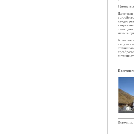
I (импульсн
Даже если 
устройство
каждое рын
напряжения
с выходом 
меньше пр
Более совр
импульсные
стабилизат
преобразо
питания от
Посетител
Источник: