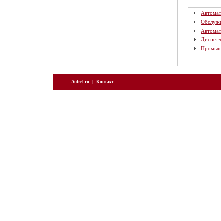
Автомат
Обслуж
Автомат
Диспетч
Промыш
|
Antrel.ru
Контакт