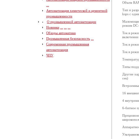
Объем RAM
...
Тип и разр
Автоматизация химической и цементной
ksps с одн
промышленности
Маломощное
О промышленной автоматизации
режим DC
Новинки
...
...
...
Обзоры автоматики
Ток в режи
включении
Промышленная безопасность
...
Современная промышленная
Ток в режи
автоматизация
Ток в режи
ЧПУ
Температур
Типы подде
Другие хар
сек)
Встроенны
16 внешни
4 внутренн
6-битное 
Прецизион
широкопол
Аппаратно
Ультранизк