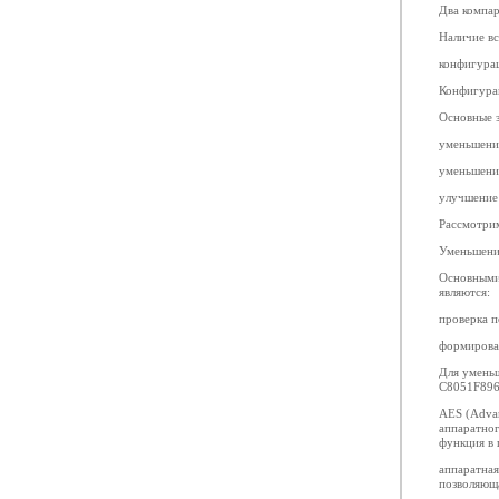
Два компар
Наличие в
конфигура
Конфигура
Основные 
уменьшени
уменьшени
улучшение 
Рассмотрим
Уменьшени
Основными 
являются:
проверка п
формирован
Для уменьш
C8051F896
AES (Adva
аппаратног
функция в
аппаратная
позволяюща