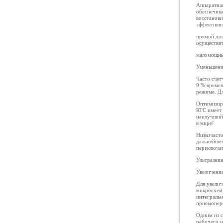
Аппаратная
обеспечив
восстанови
эффективн
прямой до
осуществит
маломощны
Уменьшени
Часто счет
9 % време
режиме. Дл
Оптимизиро
RTC имеет
наилучший
в мире!
Низкочасто
дальнейше
переключат
Ультразни
Увеличени
Для увели
микросхем
интегральн
приемопере
Одним из 
рабочего 