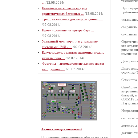
технологи
...
/12.08.2014/
Новейшие технологии в сфере
При перера
требования
архитектурных бетонных ...
/12.08.2014/
Три простых шага для защиты данных ...
установить
/07.08.2014/
сохранить 
Проектирование интерьера бара ...
сохранить 
/07.08.2014/
Удаленный мониторинг и управление
Стратегия 
это отрази
системами ЧМИ - ...
/02.08.2014/
рисунке ни
Какую модель развития экономики можно
изменения 
назвать инно ...
/28.07.2014/
Диаграммы 
Фургоны – автомастерские для перевозки
Диаграммы 
инструменто ...
/28.07.2014/
счетчика (
Семейство
Семейство
встроенных
батарей, и
C8051F96x 
ГГц диапаз
Направлен
системы бе
детекторы 
Автоматизация котельной
датчики те
При помощи программного обеспечения вы