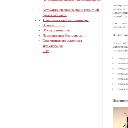
...
Выбор наиб
начала неп
Автоматизация химической и цементной
идентифици
промышленности
схемой Вы 
О промышленной автоматизации
Как только
Новинки
...
...
...
Вы сможете
Обзоры автоматики
Из чего в
Промышленная безопасность
...
Современная промышленная
Спектр про
автоматизация
магистраль
напряжения
ЧПУ
· модул
· комму
· модул
· модул
· модул
· модул
· модул
Посетител