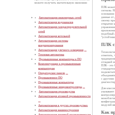
можете получить значительную экономию
ПЛК может 
сигналы. Н
основании 
данные от 
Автоматизация инженерных сетей
своему пр
Автоматизация водоканалов
открытия з
Автоматизация газораспределительной
управлени
приложения
сетей
подобный 
Автоматизация котельной
"устойчиво
Автоматизация системы
ПЛК с
кондиционирования
Автоматизация уличного освещения
...
Технологии
Тепловая автоматика
отметить, 
традицион
Промышленные компьютеры и ПО
отладкой 
Комплектующие к промышленным
ПЛК - это 
компьютерам
стандарти
подключать
Операторские панели
...
объединять
Промышленное ПО
с другими
диагностир
Промышленные компьютеры
Промышленные микроконтроллеры
...
Для класси
Автоматизация производства
указывают 
контроллер
Автоматизация атомной промышленности
моноблочн
...
конфигура
модулей вв
Автоматизация в других производствах
Автоматизация машиностроения
Как п
Автоматизация пищевой промышленности