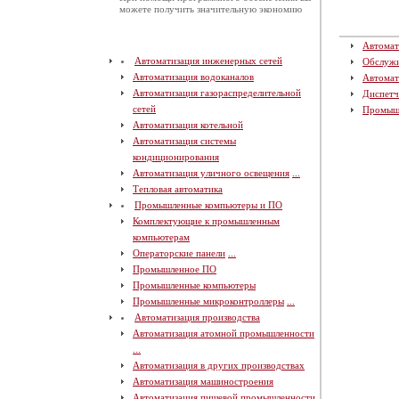
можете получить значительную экономию
Автомат
Автоматизация инженерных сетей
Обслуж
Автоматизация водоканалов
Автомат
Автоматизация газораспределительной
Диспетч
сетей
Промыш
Автоматизация котельной
Автоматизация системы
кондиционирования
Автоматизация уличного освещения
...
Тепловая автоматика
Промышленные компьютеры и ПО
Комплектующие к промышленным
компьютерам
Операторские панели
...
Промышленное ПО
Промышленные компьютеры
Промышленные микроконтроллеры
...
Автоматизация производства
Автоматизация атомной промышленности
...
Автоматизация в других производствах
Автоматизация машиностроения
Автоматизация пищевой промышленности