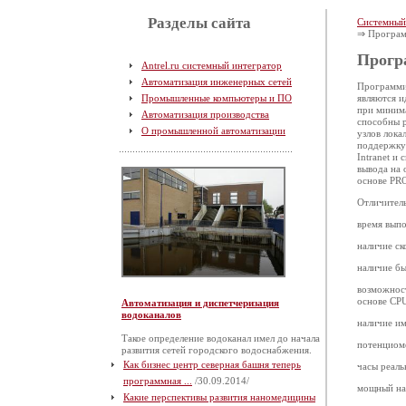
Разделы сайта
Системный
⇒ Програм
Прогр
Antrel.ru системный интегратор
Автоматизация инженерных сетей
Программи
Промышленные компьютеры и ПО
являются и
при минима
Автоматизация производства
способны р
О промышленной автоматизации
узлов лока
поддержку о
Intranet и
вывода на 
основе PR
Отличител
время выпо
наличие ск
наличие б
возможност
основе CPU
Автоматизация и диспетчеризация
водоканалов
наличие им
Такое определение водоканал имел до начала
потенциом
развития сетей городского водоснабжения.
Как бизнес центр северная башня теперь
часы реаль
программная ...
/30.09.2014/
мощный на
Какие перспективы развития наномедицины