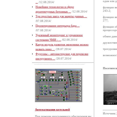
один или д
...
/12.08.2014/
Новейшие технологии в сфере
функции в
243-2;
архитектурных бетонных ...
/12.08.2014/
Три простых шага для защиты данных ...
функции в
277;
/07.08.2014/
Проектирование интерьера бара ...
функции об
процессор
/07.08.2014/
Удаленный мониторинг и управление
обмен дан
системами ЧМИ - ...
/02.08.2014/
дружестве
Какую модель развития экономики можно
трехуровне
назвать инно ...
/28.07.2014/
Фургоны – автомастерские для перевозки
возможност
инструменто ...
/28.07.2014/
Посетител
Автоматизация котельной
Источник:
При помощи программного обеспечения вы