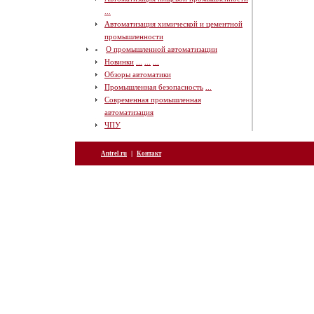
...
Автоматизация химической и цементной
промышленности
О промышленной автоматизации
Новинки
...
...
...
Обзоры автоматики
Промышленная безопасность
...
Современная промышленная
автоматизация
ЧПУ
|
Antrel.ru
Контакт