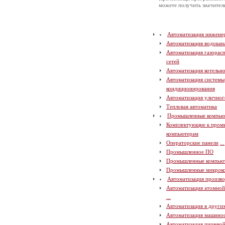
можете получить значите
Автоматизация инжене
Автоматизация водокан
Автоматизация газорас
сетей
Автоматизация котельн
Автоматизация системы
кондиционирования
Автоматизация уличног
Тепловая автоматика
Промышленные компью
Комплектующие к про
компьютерам
Операторские панели
...
Промышленное ПО
Промышленные компью
Промышленные микрок
Автоматизация произво
Автоматизация атомно
...
Автоматизация в други
Автоматизация машино
Автоматизация пищево