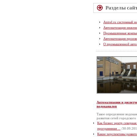
Разделы сай
Antrel.ru системный и
Автоматизация инжен
Промышленные компь
Автоматизация произв
О промышленной авто
Автоматизация и диспетч
водоканалов
Такое определение водокан
развития сетей городского
Как бизнес центр северная
программная ...
/30.09.201
Какие перспективы разви