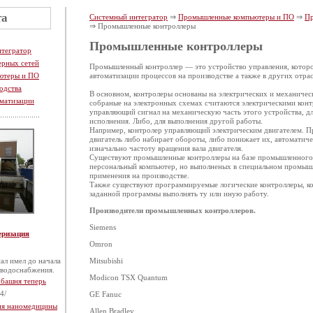
та
Системный интегратор
⇒
Промышленные компьютеры и ПО
⇒
Пр
⇒ Промышленные контроллеры
Промышленные контроллеры
нтегратор
ерных сетей
Промышленный контроллер — это устройство управления, которо
ютеры и ПО
автоматизации процессов на производстве а также в других отр
одства
В основном, контролеры основаны на электрических и механичес
матизации
собраные на электронных схемах считаются электрическими кон
управляющий сигнал на механическую часть этого устройства, д
исполнения. Либо, для выполнения другой работы.
Например, контролер управляющий электрическим двигателем. Пр
двигатель либо набирает обороты, либо понижает их, автоматич
изначально частоту вращения вала двигателя.
Существуют промышленные контроллеры на базе промышленного
персональный компьютер, но выполненых в специальном промыш
применения на производстве.
Также существуют программируемые логические контроллеры, ко
заданной программы выполнять ту или иную работу.
Производители промышленных контроллеров.
Siemens
еризация
Omron
ал имел до начала
Mitsubishi
 водоснабжения.
Modicon TSX Quantum
 башня теперь
4/
GE Fanuc
тия наномедицины
Allen Bradley