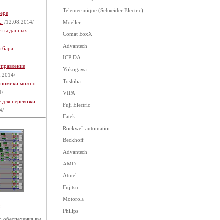
Telemecanique (Schneider Electric)
фере
..
/12.08.2014/
Moeller
ты данных ...
Comat BoxX
Advantech
бара ...
ICP DA
управление
Yokogawa
.2014/
Toshiba
кономики можно
4/
VIPA
 для перевозки
Fuji Electric
4/
Fatek
Rockwell automation
Beckhoff
Advantech
AMD
Atmel
Fujitsu
Motorola
й
Philips
 обеспечения вы