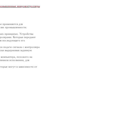
омышленные микроконтроллеры
е применяется для
аслях промышленности.
ких принципах. Устройства
тролерами. Которые передают
ля последующего его
и подаче сигнала с контроллера
ески выдерживая заданную
 компьютера, похожего на
ленном исполнении, для
торые могут в зависимости от