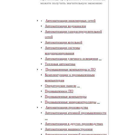
можете получить значительную экономию
Автоматизация инженерных сетей
Автоматизация водоканалов
Автоматизация газораспределительной
сетей
Автоматизация котельной
Автоматизация системы
кондиционирования
Автоматизация уличного освещения
...
Тепловая автоматика
Промышленные компьютеры и ПО
Комплектующие к промышленным
компьютерам
Операторские панели
...
Промышленное ПО
Промышленные компьютеры
Промышленные микроконтроллеры
...
Автоматизация производства
Автоматизация атомной промышленности
...
Автоматизация в других производствах
Автоматизация машиностроения
Автоматизация пищевой промышленности