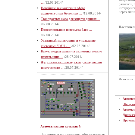
выпускаем
...
/12.08.2014/
развязкой,
Новейшие технологии в сфере
интерфейса
через лини
архитектурных бетонных ...
/12.08.2014/
Три простых шага для защиты данных ...
/07.08.2014/
Посетител
Проектирование интерьера бара ...
/07.08.2014/
Удаленный мониторинг и управление
системами ЧМИ - ...
/02.08.2014/
Какую модель развития экономики можно
назвать инно ...
/28.07.2014/
Фургоны – автомастерские для перевозки
инструменто ...
/28.07.2014/
Источник:
Автомат
Обслуж
Автомат
Диспетч
Промыш
Автоматизация котельной
При помощи программного обеспечения вы