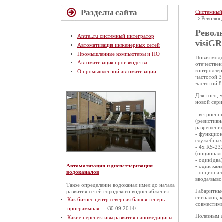
Разделы сайта
Системный
⇒ Революци
Револ
Antrel.ru системный интегратор
visiG
Автоматизация инженерных сетей
Промышленные компьютеры и ПО
Новая моде
Автоматизация производства
отечествен
контроллер
О промышленной автоматизации
частотой 3
частотой 8
Для того, 
новой сери
- встроен
(резистивн
разрешени
- функцион
служебных)
- 4x RS-23
(опциональ
- один(два
Автоматизация и диспетчеризация
- один кан
водоканалов
- опционал
ввода/выво
Такое определение водоканал имел до начала
Габаритные
развития сетей городского водоснабжения.
сигналов, 
Как бизнес центр северная башня теперь
совместим
программная ...
/30.09.2014/
Полезным д
Какие перспективы развития наномедицины