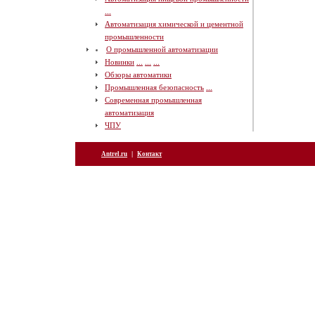
...
Автоматизация химической и цементной
промышленности
О промышленной автоматизации
Новинки
...
...
...
Обзоры автоматики
Промышленная безопасность
...
Современная промышленная
автоматизация
ЧПУ
|
Antrel.ru
Контакт