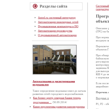
Разделы сайта
Системный
газораспре
Прогр
Antrel.ru системный интегратор
объек
Автоматизация инженерных сетей
Промышленные компьютеры и ПО
Описание р
Автоматизация производства
(ГРС) на б
О промышленной автоматизации
При нормал
входную за
Переключе
объектов Г
При обнару
байпасную 
регулирующ
контролиру
задвижка 
для выхода
КШ 4 до мо
о нормаль
Автоматизация и диспетчеризация
Если после
водоканалов
аварийная 
Такое определение водоканал имел до начала
Перечень 
развития сетей городского водоснабжения.
Как бизнес центр северная башня теперь
Входные с
программная ...
/30.09.2014/
P1, P2 - о
Какие перспективы развития наномедицины