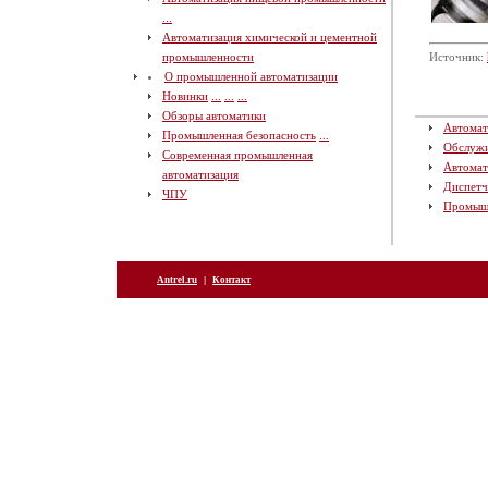
...
Автоматизация химической и цементной
промышленности
Источник:
О промышленной автоматизации
Новинки
...
...
...
Обзоры автоматики
Автомат
Промышленная безопасность
...
Обслуж
Современная промышленная
Автомат
автоматизация
Диспетч
ЧПУ
Промыш
|
Antrel.ru
Контакт