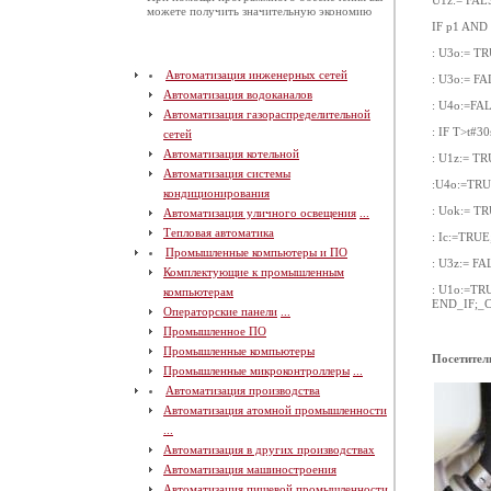
U1z:= FALS
можете получить значительную экономию
IF p1 AND 
: U3o:= TR
Автоматизация инженерных сетей
: U3o:= FA
Автоматизация водоканалов
: U4o:=FALS
Автоматизация газораспределительной
: IF T>t#3
сетей
Автоматизация котельной
: U1z:= TR
Автоматизация системы
:U4o:=TRU
кондиционирования
: Uok:= TR
Автоматизация уличного освещения
...
Тепловая автоматика
: Ic:=TRUE
Промышленные компьютеры и ПО
: U3z:= FA
Комплектующие к промышленным
: U1o:=TR
компьютерам
END_IF;_
Операторские панели
...
Промышленное ПО
Промышленные компьютеры
Посетител
Промышленные микроконтроллеры
...
Автоматизация производства
Автоматизация атомной промышленности
...
Автоматизация в других производствах
Автоматизация машиностроения
Автоматизация пищевой промышленности