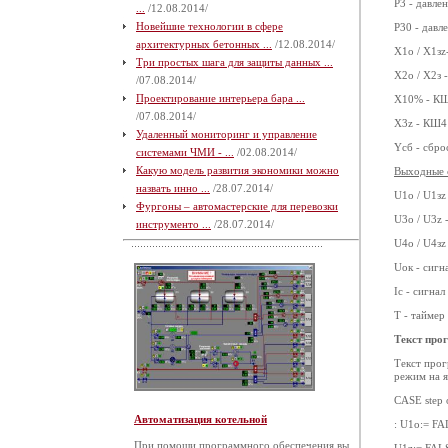
P3 - давле
...
/12.08.2014/
Новейшие технологии в сфере
P30 - давл
архитектурных бетонных ...
/12.08.2014/
Х1о / Х1зz
Три простых шага для защиты данных ...
Х2о / Х2з 
/07.08.2014/
Проектирование интерьера бара ...
Х10% - КШ
/07.08.2014/
Х3z - КШ4
Удаленный мониторинг и управление
Yсб - сбро
системами ЧМИ - ...
/02.08.2014/
Какую модель развития экономики можно
Выходные 
назвать инно ...
/28.07.2014/
U1о / U1зz
Фургоны – автомастерские для перевозки
U3о / U3z 
инструменто ...
/28.07.2014/
U4о / U4зz
Uок - сигн
Iс - сигна
T - таймер
Текст пр
Текст прог
режим на я
CASE step 
Автоматизация котельной
: U1о:= FA
При помощи программного обеспечения вы