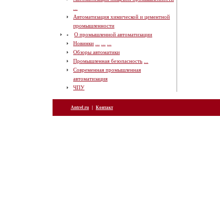
...
Автоматизация химической и цементной
промышленности
О промышленной автоматизации
Новинки
...
...
...
Обзоры автоматики
Промышленная безопасность
...
Современная промышленная
автоматизация
ЧПУ
|
Antrel.ru
Контакт