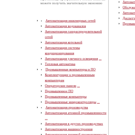
Автомат
можете получить значительную экономию
Обслуж
Автомат
Диспетч
Автоматизация инженерных сетей
Промыш
Автоматизация водоканалов
Автоматизация газораспределительной
сетей
Автоматизация котельной
Автоматизация системы
кондиционирования
Автоматизация уличного освещения
...
Тепловая автоматика
Промышленные компьютеры и ПО
Комплектующие к промышленным
компьютерам
Операторские панели
...
Промышленное ПО
Промышленные компьютеры
Промышленные микроконтроллеры
...
Автоматизация производства
Автоматизация атомной промышленности
...
Автоматизация в других производствах
Автоматизация машиностроения
Автоматизация пищевой промышленности