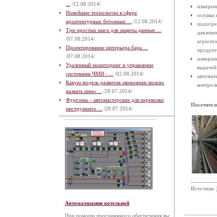
...
/12.08.2014/
измерени
Новейшие технологии в сфере
осушка 
архитектурных бетонных ...
/12.08.2014/
подогре
Три простых шага для защиты данных ...
давлени
/07.08.2014/
агрегат
Проектирование интерьера бара ...
продукт
/07.08.2014/
измерен
Удаленный мониторинг и управление
выдачей
системами ЧМИ - ...
/02.08.2014/
автомат
Какую модель развития экономики можно
контрол
назвать инно ...
/28.07.2014/
Фургоны – автомастерские для перевозки
Посетител
инструменто ...
/28.07.2014/
Источник:
Автоматизация котельной
При помощи программного обеспечения вы