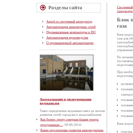
Разделы сайта
Системный
газораспре
Блок п
Antrel.ru системный интегратор
газа
Автоматизация инженерных сетей
Промышленные компьютеры и ПО
Блок подго
Автоматизация производства
газа для о
газотурби
О промышленной автоматизации
газотурбин
управлении
По желанию
поставлять
подготовку
При необхо
подготовку
пусково
топливн
электро
Автоматизация и диспетчеризация
топливно
водоканалов
топливн
топливн
Такое определение водоканал имел до начала
развития сетей городского водоснабжения.
топливно
Как бизнес центр северная башня теперь
Блок подго
программная ...
/30.09.2014/
Какие перспективы развития наномедицины
очистка