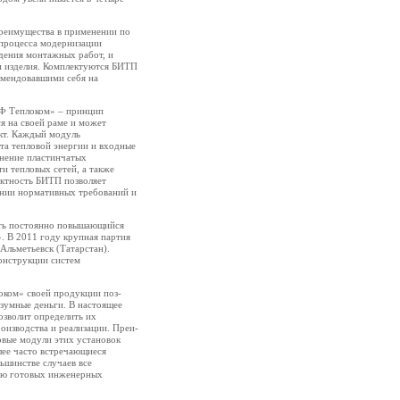
реимущества в применении по
 процесса модернизации
дения монтажных работ, и
ии изделия. Комплектуются БИТП
омендовавшими себя на
Ф Теплоком» – принцип
я на своей раме и может
кт. Каждый модуль
ета тепловой энергии и входные
нение пластинчатых
и тепловых сетей, а также
актность БИТП позволяет
нии нормативных требований и
ить постоянно повышающийся
. В 2011 году крупная партия
Альметьевск (Татарстан).
конструкции систем
­ком» своей продукции поз­
азумные деньги. В настоящее
озволит определить их
оизводства и реализации. Преи­
овые модули этих установок
лее часто встречающиеся
ьшинстве случаев все
щью готовых инженерных