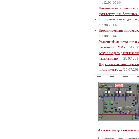
...
/12.08.2014/
Новейшие технологии в с
архитектурных бетонных .
Три простых шага для защи
/07.08.2014/
Проектирование интерьера 
/07.08.2014/
Удаленный мониторинг и 
системами ЧМИ - ...
/02.08
Какую модель развития э
назвать инно ...
/28.07.201
Фургоны – автомастерские
инструменто ...
/28.07.201
Автоматизация котельно
При помощи программного