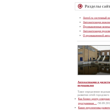
Разделы сай
Antrel.ru системный и
Автоматизация инжен
Промышленные компь
Автоматизация произв
О промышленной авто
Автоматизация и диспетч
водоканалов
Такое определение водокан
развития сетей городского
Как бизнес центр северная
программная ...
/30.09.201
Какие перспективы разви