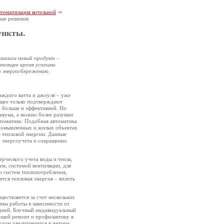
томатизация котельной
⇒
вые решения
ункты.
азчикам новый продукт –
стоящее время успешно
о энергосбережению.
аждого ватта и джоуля – уже
ущее только подтверждают
е больше и эффективней. Но
имума, а можно более разумно
томатике. Подобная автоматика
промышленных и жилых объектах
я тепловой энергии. Данные
о энергоучета и сокращенно
рческого учета воды и теп­ла,
м, системой вентиляции, для
и систем теплопотребления,
тся тепловая энергия – вплоть
ествляется за счет нескольких
имы работы в зависимости от
 дней. Блочный индивидуальный
кущий ремонт и профилактику в
одом увеличивается в четыре