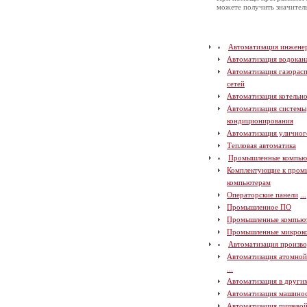
можете получить значите
Автоматизация инжене
Автоматизация водокан
Автоматизация газорас
сетей
Автоматизация котельн
Автоматизация системы
кондиционирования
Автоматизация уличног
Тепловая автоматика
Промышленные компью
Комплектующие к про
компьютерам
Операторские панели
...
Промышленное ПО
Промышленные компью
Промышленные микрок
Автоматизация произво
Автоматизация атомно
...
Автоматизация в други
Автоматизация машино
Автоматизация пищево