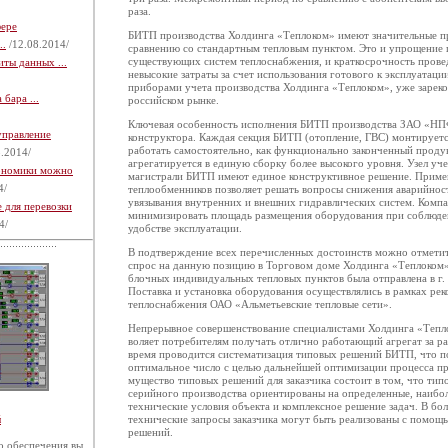
раза.
фере
БИТП производства Холдинга «Теплоком» имеют значительные п
..
/12.08.2014/
сравнению со стандартным тепловым пунктом. Это и упрощение
существующих систем теплоснабжения, и краткосрочность прове
ты данных ...
невысокие затраты за счет использования готового к эксплуатац
приборами учета производства Холдинга «Теплоком», уже зарек
бара ...
российском рынке.
Ключевая особенность исполнения БИТП производства ЗАО «НП
управление
конструктора. Каждая секция БИТП (отопление, ГВС) монтируетс
работать самостоятельно, как функционально законченный проду
.2014/
агрегатируется в единую сборку более высокого уровня. Узел уч
кономики можно
магистрали БИТП имеют единое конструктивное решение. Приме
4/
теплообменников позволяет решать вопросы снижения аварийност
увязывания внутренних и внешних гидравлических систем. Комп
 для перевозки
минимизировать площадь размещения оборудования при соблюде
4/
удобстве эксплуатации.
В подтверждение всех перечисленных достоинств можно отмет
спрос на данную позицию в Торговом доме Холдинга «Теплоком»
блочных индивидуальных тепловых пунктов была отправлена в г. 
Поставка и установка оборудования осуществлялись в рамках ре
теплоснабжения ОАО «Альметьевские тепловые сети».
Непрерывное совершенствование специалистами Холдинга «Теп­ло
воляет потребителям получать отлично работающий агрегат за р
время проводится систематизация типовых решений БИТП, что п
оптимальное число с целью дальнейшей оптимизации процесса пр
мущество типовых решений для заказчика состоит в том, что тип
серийного производства ориентированы на определенные, наибо
технические условия объекта и комплексное решение задач. В бол
й
технические запросы заказчика могут быть реализованы с помо
решений.
 обеспечения вы