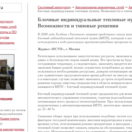
та
Системный интегратор
⇒
Автоматизация инженерных сетей
⇒
Ав
Блочные индивидуальные тепловые пункты. Возможности и типо
Блочные индивидуальные тепловые п
нтегратор
Возможности и типовые решения
ерных сетей
ютеры и ПО
В 2008 году Холдинг «Теплоком» впервые представил своим зак
одства
блочный индивидуальный тепловой пункт (БИТП), который в на
используется в ходе реализации крупномасштабных программ п
матизации
Журнал «ИСУП», г. Москва
Рачительное использование энергетических ресурсов, экономия к
давно и бесповоротно норма нашей жизни. Все прогнозы на буд
сегодняшние тенденции, а следовательно, экономить придется вс
экономия бывает разной: можно ограничить потребление до мин
пользоваться необходимыми ресурсами, доверив оптимизацию ав
уже сравнительно продолжительное время работает на многих 
и в некоторых случаях позволяет экономить до трети потреб­лени
решения хорошо известны специалистам в области коммерческог
называются БИТП – блочный индивидуальный тепловой пункт.
Блочный индивидуальный теп­ловой пункт предназначен для комме
автоматического управления отоплением, горячим водоснабжение
еризация
оптимизации всего процесса теплопотреб­ления. При эксплуатаци
подключенных к автоматизированным БИТП, значительно экономи
до 35–40 %.
ал имел до начала
 водоснабжения.
Снижение общих затрат при использовании подобных систем осущ
 башня теперь
факторов: погодной компенсации, внесения корректировок в реж
4/
времени суток, использования режима праздничных и выходных
тепловой пункт позволяет снижать затраты на обслуживание, те
тия наномедицины
три раза. Межремонтный период по сравнению с абонентским вв