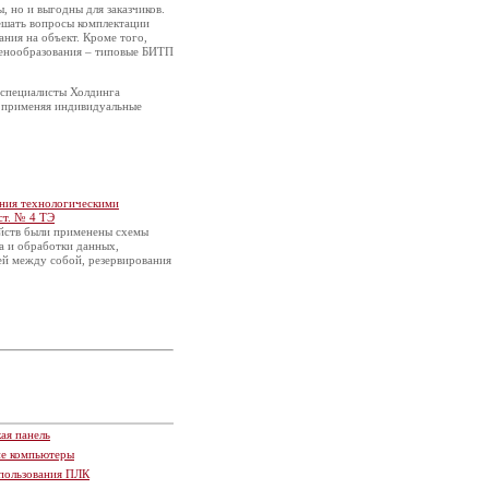
, но и выгодны для заказчиков.
ешать вопросы комплектации
ния на объект. Кроме того,
ценообразования – типовые БИТП
 специалисты Холдинга
 применяя индивидуальные
ения технологическими
ст. № 4 ТЭ
ойств были применены схемы
а и обработки данных,
ей между собой, резервирования
ая панель
ие компьютеры
пользования ПЛК