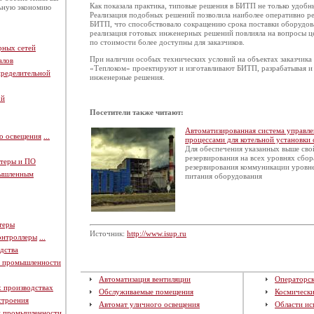
Как показала практика, типовые решения в БИТП не только удобны
льную экономию
Реализация подобных решений позволила наиболее оперативно р
БИТП, что способствовало сокращению срока поставки оборудова
реализация готовых инженерных решений повлияла на вопросы 
по стоимости более доступны для заказчиков.
рных сетей
При наличии особых технических условий на объектах заказчика
алов
«Теплоком» проектируют и изготавливают БИТП, разрабатывая и
пределительной
инженерные решения.
ой
Посетители также читают:
Автоматизированная система управл
о освещения
...
процессами для котельной установки 
Для обеспечения указанных выше св
резервирования на всех уровнях сбор
теры и ПО
резервирования коммуникации уровн
мышленным
питания оборудования
теры
Источник:
http://www.isup.ru
онтроллеры
...
дства
й промышленности
Автоматизация вентиляции
Операторск
х производствах
Обслуживаемые помещения
Космическ
строения
Автомат уличного освещения
Области ис
й промышленности