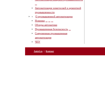
...
Автоматизация химической и цементной
промышленности
О промышленной автоматизации
Новинки
...
...
...
Обзоры автоматики
Промышленная безопасность
...
Современная промышленная
автоматизация
ЧПУ
|
Antrel.ru
Контакт