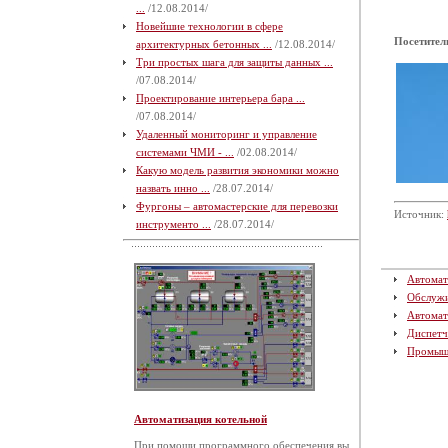
...
/12.08.2014/
Новейшие технологии в сфере
Посетител
архитектурных бетонных ...
/12.08.2014/
Три простых шага для защиты данных ...
/07.08.2014/
Проектирование интерьера бара ...
/07.08.2014/
Удаленный мониторинг и управление
системами ЧМИ - ...
/02.08.2014/
Какую модель развития экономики можно
назвать инно ...
/28.07.2014/
Фургоны – автомастерские для перевозки
Источник:
инструменто ...
/28.07.2014/
Автомат
Обслуж
Автомат
Диспетч
Промыш
Автоматизация котельной
При помощи программного обеспечения вы