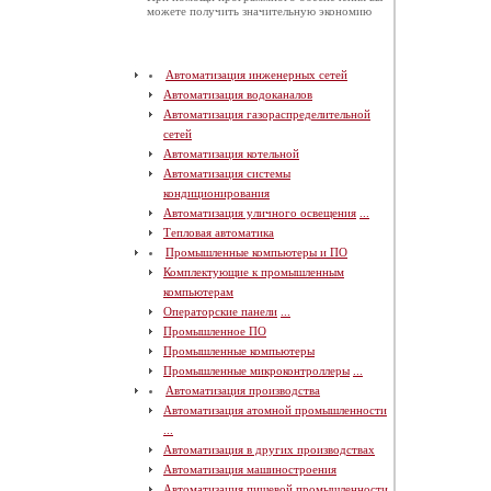
можете получить значительную экономию
Автоматизация инженерных сетей
Автоматизация водоканалов
Автоматизация газораспределительной
сетей
Автоматизация котельной
Автоматизация системы
кондиционирования
Автоматизация уличного освещения
...
Тепловая автоматика
Промышленные компьютеры и ПО
Комплектующие к промышленным
компьютерам
Операторские панели
...
Промышленное ПО
Промышленные компьютеры
Промышленные микроконтроллеры
...
Автоматизация производства
Автоматизация атомной промышленности
...
Автоматизация в других производствах
Автоматизация машиностроения
Автоматизация пищевой промышленности