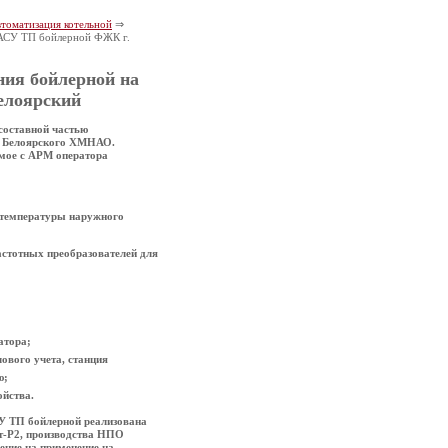
томатизация котельной
⇒
 АСУ ТП бойлерной ФЖК г.
ния бойлерной на
елоярский
составной частью
да Белоярского ХМНАО.
емое с АРМ оператора
 температуры наружного
астотных преобразователей для
атора;
ового учета, станция
ю;
ойства.
У ТП бойлерной реализована
т-Р2, производства НПО
ение на применение на