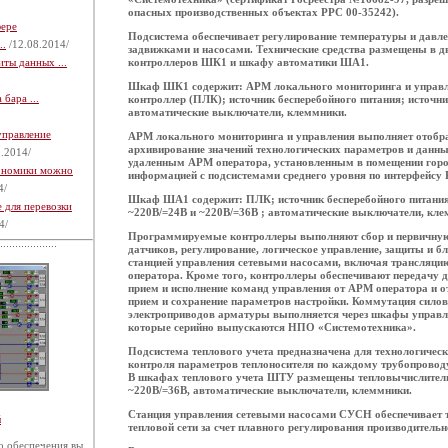
опасных производственных объектах РРС 00-35242).
фере
Подсистема обеспечивает регулирование температуры и давле
..
/12.08.2014/
задвижками и насосами. Технические средства размещены в 
ты данных ...
контроллеров ШК1 и шкафу автоматики ША1.
Шкаф ШК1 содержит: АРМ локального мониторинга и управ
бара ...
контроллер (ПЛК); источник бесперебойного питания; источник
автоматические выключатели, клеммники.
управление
АРМ локального мониторинга и управления выполняет отобра
архивирование значений технологических параметров и данн
.2014/
удаленным АРМ оператора, установленным в помещении горо
кономики можно
информацией с подсистемами среднего уровня по интерфейсу
4/
Шкаф ША1 содержит: ПЛК; источник бесперебойного питания
 для перевозки
~220В/=24В и ~220В/=36В ; автоматические выключатели, кле
4/
Программируемые контроллеры выполняют сбор и первичную 
датчиков, регулирование, логическое управление, защиты и 
станцией управления сетевыми насосами, включая трансляци
оператора. Кроме того, контроллеры обеспечивают передачу 
прием и исполнение команд управления от АРМ оператора и 
прием и сохранение параметров настройки. Коммутация сило
электроприводов арматуры выполняется через шкафы управ
которые серийно выпускаются НПО «Системотехника».
Подсистема теплового учета предназначена для технологическ
контроля параметров теплоносителя по каждому трубопроводу 
В шкафах теплового учета ШТУ размещены тепловычислител
~220В/=36В, автоматические выключатели, клеммники.
Станция управления сетевыми насосами СУСН обеспечивает т
й
тепловой сети за счет плавного регулирования производительн
 обеспечения вы