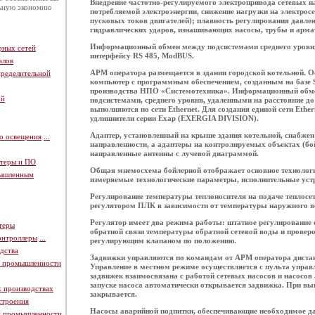
Внедрение частотно-регулируемого электропривода сетевых н
льную экономию
потребляемой электроэнергии, снижение нагрузки на электросе
пусковых токов двигателей); плавность регулирования давлен
гидравлических ударов, изнашивающих насосы, трубы и арма
Информационный обмен между подсистемами среднего уровня
рных сетей
интерфейсу RS 485,
Mod
BUS.
алов
АРМ оператора размещается в здании городской котельной. 
пределительной
компьютер с программным обеспечением, созданным на баз
производства НПО «Системотехника». Информационный обм
ой
подсистемами, среднего уровня, удаленными на расстояние до
выполняются по сети Ethernet. Для создания единой сети Ethe
удлиннители серии Exap (EXERGIA DIVISION).
Адаптер, установленный на крыше здания котельной, снабжен
о освещения
...
направленности, а адаптеры на контролируемых объектах (б
направленные антенны с лучевой диаграммой.
теры и ПО
Общая мнемосхема бойлерной отображает основное технологи
мышленным
измеряемые технологические параметры, исполнительные уст
Регулирование температуры теплоносителя на подаче теплос
регулятором ПЛК в зависимости от температуры наружного в
Регулятор имеет два режима работы: штатное регулирование 
теры
обратной связи температуры обратной сетевой воды и прове
онтроллеры
...
регулирующим клапаном по положению.
дства
Задвижки управляются по командам от АРМ оператора дистан
й промышленности
Управление в местном режиме осуществляется с пульта упра
задвижек взаимосвязана с работой сетевых насосов и насосов
запуске насоса автоматически открывается задвижка. При в
х производствах
закрывается.
строения
Насосы аварийной подпитки, обеспечивающие необходимое да
й промышленности