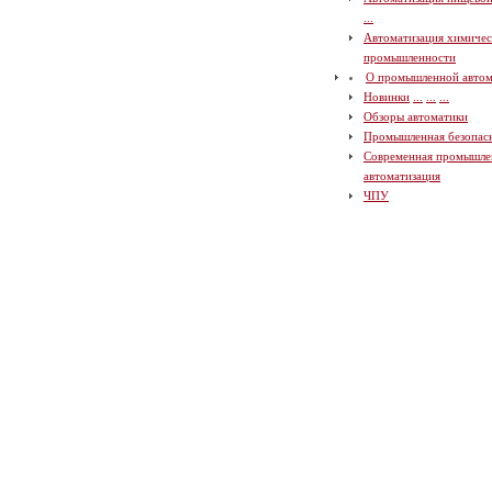
...
Автоматизация химичес
промышленности
О промышленной автом
Новинки
...
...
...
Обзоры автоматики
Промышленная безопас
Современная промышле
автоматизация
ЧПУ