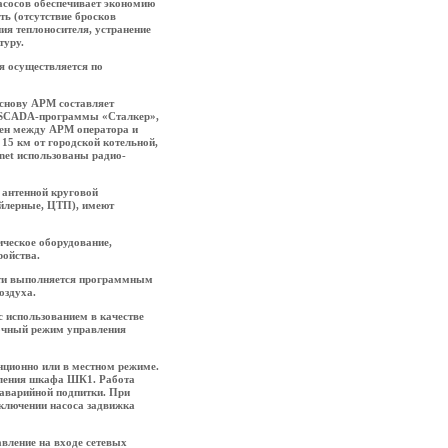
асосов обеспечивает экономию
ть (отсутствие бросков
ия теплоносителя, устранение
туру.
 осуществляется по
Основу АРМ составляет
е SCADA-программы «Сталкер»,
ен между АРМ оператора и
 15 км от городской котельной,
rnet использованы радио-
 антенной круговой
ойлерные, ЦТП), имеют
ческое оборудование,
ройства.
ети выполняется программным
оздуха.
с использованием в качестве
рочный режим управления
ционно или в местном режиме.
вления шкафа ШК1. Работа
 аварийной подпитки. При
ыключении насоса задвижка
вление на входе сетевых