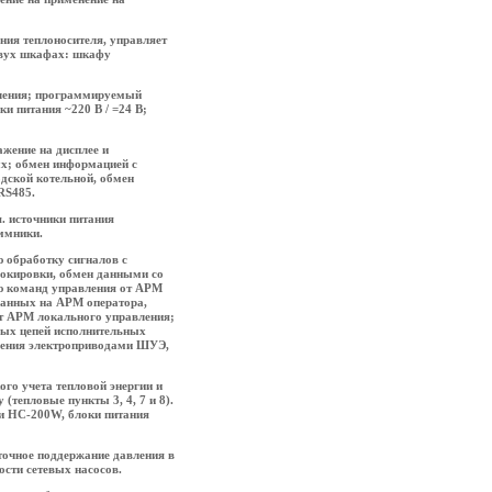
ния теплоносителя, управляет
двух шкафах: шкафу
ления; программируемый
и питания ~220 В / =24 В;
жение на дисплее и
ых; обмен информацией с
дской котельной, обмен
RS
485.
. источники питания
ммники.
обработку сигналов с
блокировки, обмен данными со
ю команд управления от АРМ
данных на АРМ оператора,
от АРМ локального управления;
вых цепей исполнительных
ления электроприводами ШУЭ,
ого учета тепловой энергии и
(тепловые пункты 3, 4, 7 и 8).
и НС-200
W
, блоки питания
очное поддержание давления в
ости сетевых насосов.