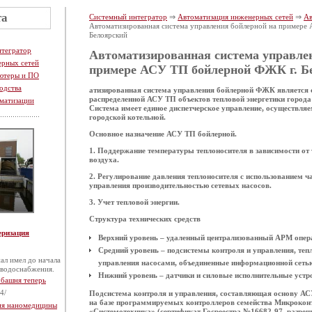
та
Системный интегратор
⇒
Автоматизация инженерных сетей
⇒
Ав
Автоматизированная система управления бойлерной на примере
Белоярский
нтегратор
Автоматизированная система управле
ерных сетей
примере АСУ ТП бойлерной ФЖК г. Б
ютеры и ПО
одства
атизированная система управления бойлерной ФЖК является 
распределенной АСУ ТП объектов тепловой энергетики горо
матизации
Система имеет единое диспетчерское управление, осуществля
городской котельной.
Основное назначение
АСУ ТП бойлерной.
1.
Поддержание температуры теплоносителя в зависимости от
воздуха.
2.
Регулирование давления теплоносителя с использованием ч
управления производительностью сетевых насосов.
3.
Учет тепловой энергии.
Структура технических средств
еризация
Верхний уровень – удаленный централизованный АРМ опер
Средний уровень – подсистемы контроля и управления, тепл
ал имел до начала
управления насосами, объединенные информационной сеть
 водоснабжения.
Нижний уровень – датчики и силовые исполнительные устр
 башня теперь
4/
Подсистема контроля и управления
, составляющая основу АС
на базе программируемых контроллеров семейства Микрокон
тия наномедицины
«Системотехника» (сертификат Госреестра №16682-97, разреш