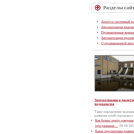
Разделы сай
Antrel.ru системный и
Автоматизация инжен
Промышленные компь
Автоматизация произв
О промышленной авто
Автоматизация и диспетч
водоканалов
Такое определение водокан
развития сетей городского
Как бизнес центр северная
программная ...
/30.09.201
Какие перспективы разви