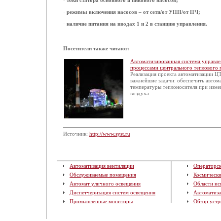
·
токи статора основного и пикового насосов;
·
режимы включения насосов – от сети/от УПП/от ПЧ;
·
наличие питания на вводах 1 и 2 в станцию управления.
Посетители также читают:
Автоматизированная система управл
процессами центрального теплового
Реализация проекта автоматизации Ц
важнейшие задачи: обеспечить автом
температуры теплоносителя при изм
воздуха
Источник:
http://www.syst.ru
Автоматизация вентиляции
Операторск
Обслуживаемые помещения
Космическ
Автомат уличного освещения
Области ис
Диспетчеризация систем освещения
Автоматиза
Промышленные мониторы
Обзор устр