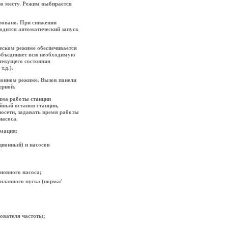
по месту. Режим выбирается
ровано. При снижении
одится автоматический запуск
еском режиме обеспечивается
объединяет всю необходимую
текущего состояния
.д.).
ионном режиме. Вызов панели
ерной.
има работы станции
ийный останов станции,
лосети, задавать время работы
насоса.
мация:
ционный) и насосов
новного насоса;
 плавного пуска (норма/
зователя частоты;