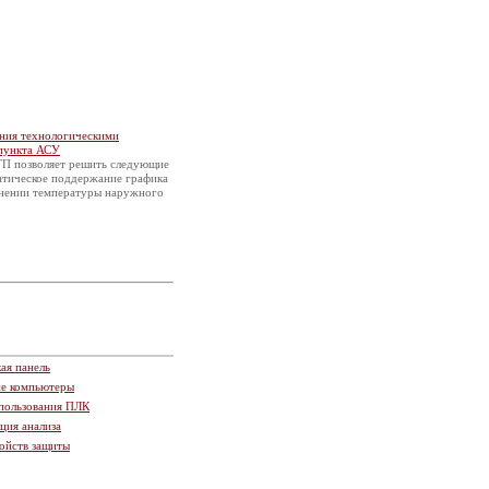
ения технологическими
 пункта АСУ
ТП позволяет решить следующие
атическое поддержание графика
енении температуры наружного
ая панель
ие компьютеры
пользования ПЛК
ция анализа
ойств защиты