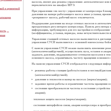
насосов, имеют два режима управления: автоматическое или 
переключателем на шкафах ШУЭ.
кой и цементной
При управлении «по месту» управление от контроллера блоки
давления на напоре работающего насоса ниже уставки, произв
атизации
«резервного» насоса, рабочий насос отключается.
Поддержание давления на входе сетевых насосов в автоматич
программным регулятором контроллера. Панель регулятора 
информацию, требующуюся для его настройки и отображения 
ность
...
(коэффициенты, уставки, периоды, зоны нечувствительности и т
нная
Управление станцией сетевых насосов выполняется в дистанц
управления СУСН выполняется с основной мнемосхемы бойл
С панели управления СУСН можно выполнять изменение реж
(автоматический/ручной), осуществлять пуск, останов и авар
задавать давление, поддерживаемое сетевыми насосами в теп
основного насоса, ограничивать частоту вращения основного 
На панели управления СУСН отображается следующая инфор
режимы работы станции (работа/останов и местный/дистан
(автоматический/ручной);
давление в теплосети и напор на насосах (норма/авария);
заданное время работы и ограничение частоты вращения ос
состояние преобразователя частоты и состояние устройства
авария);
·
тепловая защита насосов (норма/авария);
·
состояние интерфейсов связи, аварии контроллера и преобра