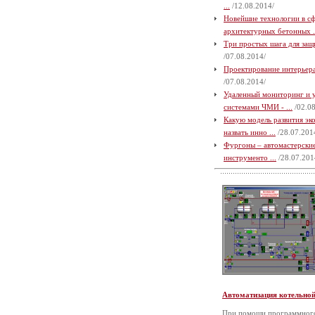
...
/12.08.2014/
Новейшие технологии в с
архитектурных бетонных .
Три простых шага для защи
/07.08.2014/
Проектирование интерьера 
/07.08.2014/
Удаленный мониторинг и 
системами ЧМИ - ...
/02.08
Какую модель развития э
назвать инно ...
/28.07.201
Фургоны – автомастерские
инструменто ...
/28.07.201
Автоматизация котельно
При помощи программного