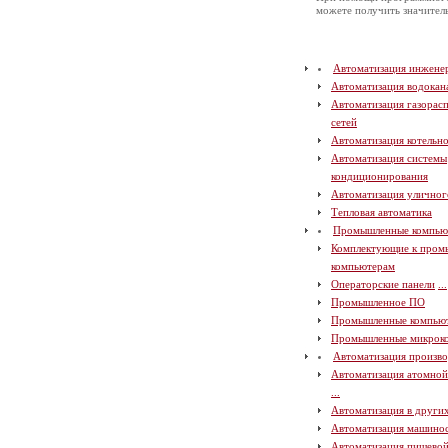
можете получить значите
Автоматизация инжене
Автоматизация водокан
Автоматизация газорас
сетей
Автоматизация котельн
Автоматизация системы
кондиционирования
Автоматизация уличног
Тепловая автоматика
Промышленные компью
Комплектующие к про
компьютерам
Операторские панели
...
Промышленное ПО
Промышленные компью
Промышленные микрок
Автоматизация произво
Автоматизация атомно
...
Автоматизация в други
Автоматизация машино
Автоматизация пищево