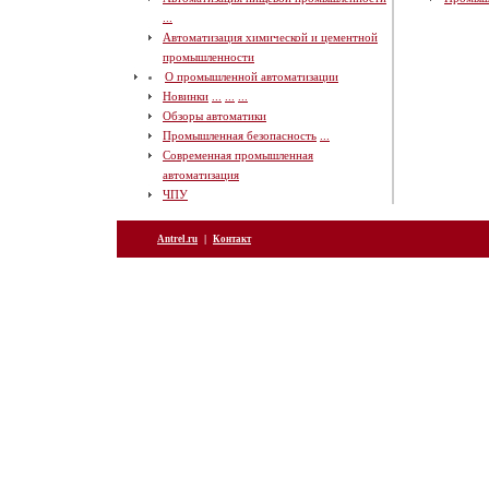
...
Автоматизация химической и цементной
промышленности
О промышленной автоматизации
Новинки
...
...
...
Обзоры автоматики
Промышленная безопасность
...
Современная промышленная
автоматизация
ЧПУ
|
Antrel.ru
Контакт