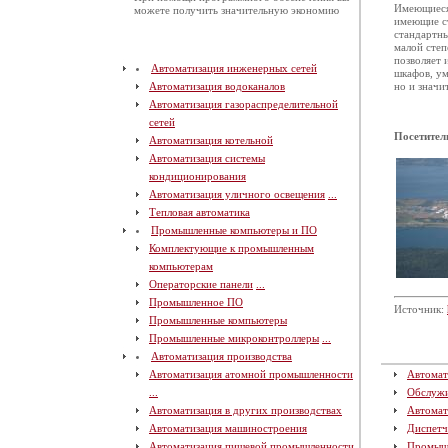
Имеющиеся
можете получить значительную экономию
имеющие с
стандартны
малой степ
позволяет 
Автоматизация инженерных сетей
шкафов, ум
Автоматизация водоканалов
но и значи
Автоматизация газораспределительной
сетей
Посетител
Автоматизация котельной
Автоматизация системы
кондиционирования
Автоматизация уличного освещения
...
Тепловая автоматика
Промышленные компьютеры и ПО
Комплектующие к промышленным
компьютерам
Операторские панели
...
Промышленное ПО
Источник:
Промышленные компьютеры
Промышленные микроконтроллеры
...
Автоматизация производства
Автоматизация атомной промышленности
Автомат
...
Обслуж
Автоматизация в других производствах
Автомат
Автоматизация машиностроения
Диспетч
Автоматизация пищевой промышленности
Промыш