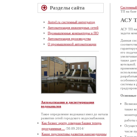
Разделы сайта
Системный
ТП на базе
АСУ ТП
Antrel.ru системный интегратор
Автоматизация инженерных сетей
АСУ ТП на 
Промышленные компьютеры и ПО
задачи ком
Автоматизация производства
Данная сис
О промышленной автоматизации
соответств
гарантируе
его подачи
увеличивае
также дает
котельной.
применяемы
использова
разрабатыв
особеннос
системы в
градуиров
Основные 
Автоматизация и диспетчеризация
Возможн
водоканалов
также в
Такое определение водоканал имел до начала
монитор
развития сетей городского водоснабжения.
работы 
Как бизнес центр северная башня теперь
Осущест
программная ...
/30.09.2014/
числе п
Какие перспективы развития наномедицины
Техноло