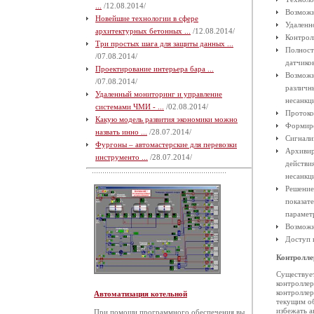
...
/12.08.2014/
Возможн
Новейшие технологии в сфере
Удаленн
архитектурных бетонных ...
/12.08.2014/
Контрол
Три простых шага для защиты данных ...
Полност
/07.08.2014/
датчиков
Проектирование интерьера бара ...
Возможн
/07.08.2014/
различн
Удаленный мониторинг и управление
несанкц
системами ЧМИ - ...
/02.08.2014/
Протоко
Какую модель развития экономики можно
Формиро
назвать инно ...
/28.07.2014/
Сигнализ
Фургоны – автомастерские для перевозки
Архивир
инструменто ...
/28.07.2014/
действи
несанкц
Решение
показат
парамет
Возможн
Доступ 
Контролл
Существует
контроллер
контроллер
Автоматизация котельной
текущим об
избежать а
При помощи программного обеспечения вы