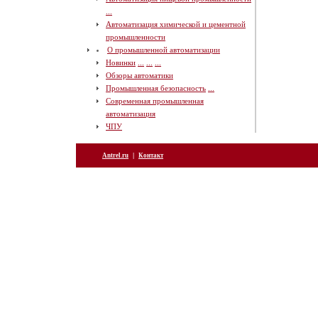
...
Автоматизация химической и цементной
промышленности
О промышленной автоматизации
Новинки
...
...
...
Обзоры автоматики
Промышленная безопасность
...
Современная промышленная
автоматизация
ЧПУ
|
Antrel.ru
Контакт