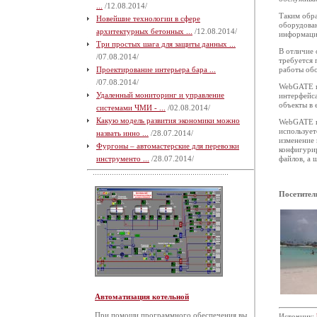
...
/12.08.2014/
Таким обра
Новейшие технологии в сфере
оборудован
архитектурных бетонных ...
/12.08.2014/
информации
Три простых шага для защиты данных ...
В отличие 
/07.08.2014/
требуется
Проектирование интерьера бара ...
работы обо
/07.08.2014/
WebGATE п
Удаленный мониторинг и управление
интерфейса
объекты в 
системами ЧМИ - ...
/02.08.2014/
Какую модель развития экономики можно
WebGATE п
использует
назвать инно ...
/28.07.2014/
изменение 
Фургоны – автомастерские для перевозки
конфигурир
инструменто ...
/28.07.2014/
файлов, а
Посетител
Автоматизация котельной
При помощи программного обеспечения вы
Источник: