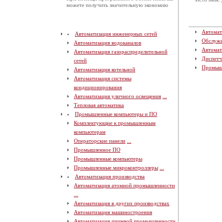
можете получить значительную экономию
Автомат
Автоматизация инженерных сетей
Обслуж
Автоматизация водоканалов
Автомат
Автоматизация газораспределительной
Диспетч
сетей
Промыш
Автоматизация котельной
Автоматизация системы
кондиционирования
Автоматизация уличного освещения
...
Тепловая автоматика
Промышленные компьютеры и ПО
Комплектующие к промышленным
компьютерам
Операторские панели
...
Промышленное ПО
Промышленные компьютеры
Промышленные микроконтроллеры
...
Автоматизация производства
Автоматизация атомной промышленности
...
Автоматизация в других производствах
Автоматизация машиностроения
Автоматизация пищевой промышленности