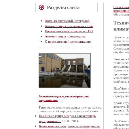
Разделы сайта
Системный
кондицион
оборудова
Antrel.ru системный интегратор
Техни
Автоматизация инженерных сетей
клима
Промышленные компьютеры и ПО
Автоматизация производства
Целью созд
климатиче
О промышленной автоматизации
находящемс
Системы ди
обрабатыва
Компания U
технически
автоматики
удаленно у
просмотра 
может быть
снабжены 
PlantVisor
выделенном
серверу по
Автоматизация и диспетчеризация
водоканалов
Кроме слу
агрегате. 
Такое определение водоканал имел до начала
журнал. Пр
развития сетей городского водоснабжения.
включать/в
Как бизнес центр северная башня теперь
программная ...
/30.09.2014/
PlantVisor
обслуживат
Какие перспективы развития наномедицины
обслуживае