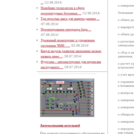
...
/12.08.2014/
o измерени
Новейшие технологии в сфере
Зональные
архитектурных бетонных ...
/12.08.2014/
Три простых шага для защиты данных ...
o обмен да
/07.08.2014/
o маршрути
Проектирование интерьера бара ...
o обмен да
/07.08.2014/
Удаленный мониторинг и управление
o регистра
электронны
системами ЧМИ - ...
/02.08.2014/
Какую модель развития экономики можно
o сбор и н
назвать инно ...
/28.07.2014/
движения;
Фургоны – автомастерские для перевозки
o расчет у
инструменто ...
/28.07.2014/
астрономич
o учет вре
o управлен
учитывающе
o контроль
o измерени
o измерени
o обнаруже
o измерени
Автоматизация котельной
o передач
или отказа
При помощи программного обеспечения вы