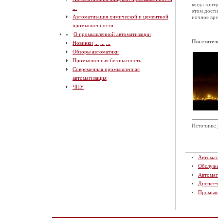
когда конт
...
этом дости
Автоматизация химической и цементной
ночное вре
промышленности
О промышленной автоматизации
Посетител
Новинки
...
...
...
Обзоры автоматики
Промышленная безопасность
...
Современная промышленная
автоматизация
ЧПУ
Источник:
Автомат
Обслуж
Автомат
Диспетч
Промыш