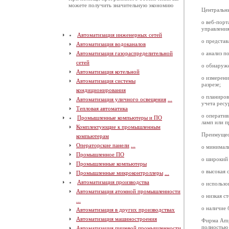
можете получить значительную экономию
Центральн
o веб-порт
управления
Автоматизация инженерных сетей
o представ
Автоматизация водоканалов
Автоматизация газораспределительной
o анализ п
сетей
o обнаруж
Автоматизация котельной
o измерени
Автоматизация системы
разрезе;
кондиционирования
o планиро
Автоматизация уличного освещения
...
учета ресу
Тепловая автоматика
o оператив
Промышленные компьютеры и ПО
ламп или п
Комплектующие к промышленным
Преимущест
компьютерам
Операторские панели
...
o минималь
Промышленное ПО
o широкий 
Промышленные компьютеры
o высокая 
Промышленные микроконтроллеры
...
Автоматизация производства
o использо
Автоматизация атомной промышленности
o низкая с
...
o наличие 
Автоматизация в других производствах
Автоматизация машиностроения
Фирма Ampl
полностью 
Автоматизация пищевой промышленности