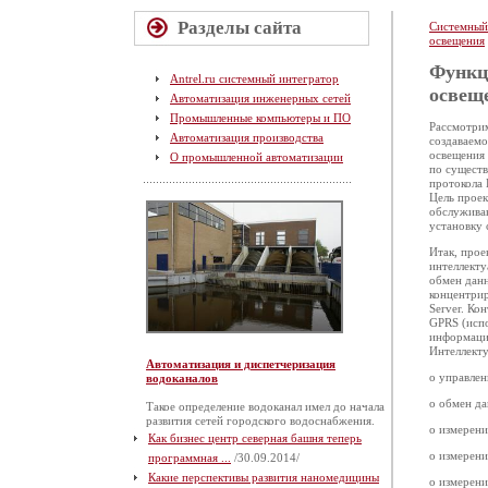
Разделы сайта
Системный
освещения
Функц
Antrel.ru системный интегратор
освещ
Автоматизация инженерных сетей
Промышленные компьютеры и ПО
Рассмотри
Автоматизация производства
создаваем
освещения 
О промышленной автоматизации
по сущест
протокола 
Цель проек
обслуживан
установку 
Итак, прое
интеллекту
обмен дан
концентрир
Server. Ко
GPRS (испо
информации
Интеллект
Автоматизация и диспетчеризация
o управлен
водоканалов
o обмен да
Такое определение водоканал имел до начала
развития сетей городского водоснабжения.
o измерени
Как бизнес центр северная башня теперь
o измерен
программная ...
/30.09.2014/
Какие перспективы развития наномедицины
o измерен