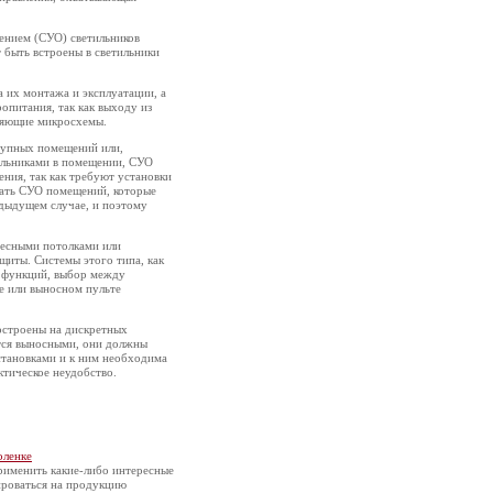
ением (СУО) светильников
т быть встроены в светильники
 их монтажа и эксплуатации, а
питания, так как выходу из
ляющие микросхемы.
рупных помещений или,
тильниками в помещении, СУО
ния, так как требуют установки
вать СУО помещений, которые
едыдущем случае, и поэтому
весными потолками или
щиты. Системы этого типа, как
 функций, выбор между
е или выносном пульте
остроены на дискретных
тся выносными, они должны
становками и к ним необходима
ктическое неудобство.
оленке
рименить какие-либо интересные
ироваться на продукцию