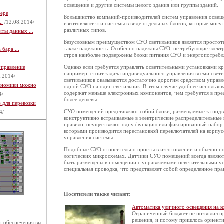
освещение и другие системы целого здания или группы зданий.
фере
Большинство компаний-производителей систем управления освещ
..
/12.08.2014/
изготовляют эти системы в виде отдельных блоков, которые могу
различных типов.
ты данных ...
Безусловным преимуществом СУО светильников является простота
также надежность. Особенно надежны СУО, не требующие электро
бара ...
строя наиболее подвержены блоки питания СУО и энергопотреб
управление
Однако если требуется управлять осветительными установками к
например, стоит задача индивидуального управления всеми све
.2014/
светильников оказываются достаточно дорогим средством управле
кономики можно
одной СУО на один светильник. В этом случае удобнее использо
содержат меньше электронных компонентов, чем требуется в пр
4/
более дешевы.
 для перевозки
СУО помещений представляют собой блоки, размещаемые за под
4/
конструктивно встраиваемые в электрические распределительные 
правило, осуществляют одну функцию или фиксированный набор
которыми производится перестановкой переключателей на корпус
управления системы.
Подобные СУО относительно просты в изготовлении и обычно п
логических микросхемах. Датчики СУО помещений всегда являю
быть размещены в помещении с управляемыми осветительными у
специальная проводка, что представляет собой определенное пра
Посетители также читают:
Автоматика уличного освещения на к
й
Ограниченный бюджет не позволил п
решения, и потому пришлось ориент
 обеспечения вы