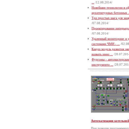
...
/12.08.2014/
Новейшие технологии в с
архитектурных бетонных .
Три простых шага для защи
/07.08.2014/
Проектирование интерьера 
/07.08.2014/
Удаленный мониторинг и 
системами ЧМИ - ...
/02.08
Какую модель развития э
назвать инно ...
/28.07.201
Фургоны – автомастерские
инструменто ...
/28.07.201
Автоматизация котельно
При помощи программного