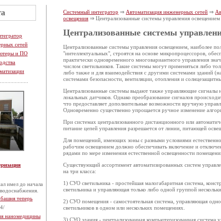
та
Системный интегратор
⇒
Автоматизация инженерных сетей
⇒
Ав
освещения
⇒ Централизованные системы управления освещением
Централизованные системы управлен
нтегратор
ерных сетей
Централизованные системы управления освещением, наиболее по
ютеры и ПО
"интеллектуальных", строятся на основе микропроцессоров, об
практически одновременного многовариантного управления знач
одства
числом светильников. Такие системы могут применяться либо тол
матизации
либо также и для взаимодействия с другими системами зданий (н
системами безопасности, вентиляции, отопления и солнцезащитн
Централизованные системы выдают также управляющие сигналы н
локальных датчиков. Однако преобразование сигналов происходит
что предоставляет дополнительные возможности вручную управл
Одновременно существенно упрощается ручное изменение алгор
При системах централизованного дистанционного или автоматич
питание цепей управления разрешается от линии, питающей осве
Для помещений, имеющих зоны с разными условиями естественно
рабочим освещением должно обеспечивать включение и отключен
рядами по мере изменения естественной освещенности помещени
еризация
Существующий ассортимент автоматизированных систем управле
на три класса:
1) СУО светильника - простейшая малогабаритная система, конс
ал имел до начала
светильника и управляющая только либо одной группой нескольк
 водоснабжения.
 башня теперь
2) СУО помещения - самостоятельная система, управляющая одн
4/
светильников в одном или нескольких помещениях.
тия наномедицины
3) СУО здания - централизованная компьютеризованная система 