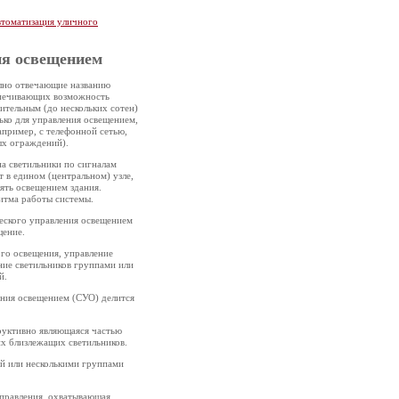
томатизация уличного
ия освещением
лно отвечающие названию
еспечивающих возможность
ительным (до нескольких сотен)
ько для управления освещением,
апример, с телефонной сетью,
ых ограждений).
а светильники по сигналам
 в едином (центральном) узле,
ять освещением здания.
итма работы системы.
еского управления освещением
щение.
го освещения, управление
ие светильников группами или
й.
ния освещением (СУО) делится
труктивно являющаяся частью
их близлежащих светильников.
ой или несколькими группами
управления, охватывающая