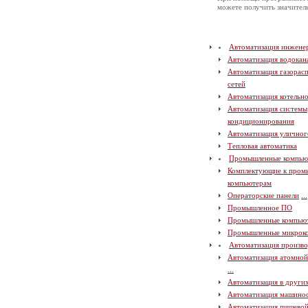
можете получить значите
Автоматизация инжене
Автоматизация водокан
Автоматизация газорас
сетей
Автоматизация котельн
Автоматизация системы
кондиционирования
Автоматизация уличног
Тепловая автоматика
Промышленные компью
Комплектующие к про
компьютерам
Операторские панели
...
Промышленное ПО
Промышленные компью
Промышленные микрок
Автоматизация произво
Автоматизация атомно
...
Автоматизация в други
Автоматизация машино
Автоматизация пищево