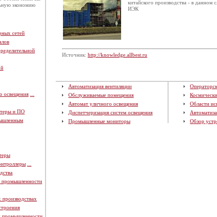
китайского производства - в данном 
льную экономию
ИЭК
рных сетей
алов
пределительной
Источник:
http://knowledge.allbest.ru
ой
Автоматизация вентиляции
Операторск
о освещения
...
Обслуживаемые помещения
Космическ
Автомат уличного освещения
Области ис
теры и ПО
Диспетчеризация систем освещения
Автоматиза
мышленным
Промышленные мониторы
Обзор устр
теры
онтроллеры
...
дства
й промышленности
х производствах
строения
й промышленности