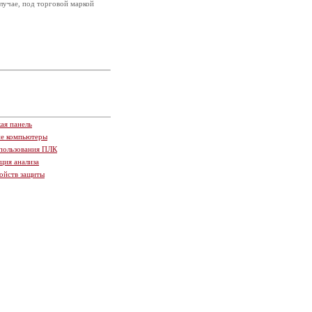
случае, под торговой маркой
ая панель
ие компьютеры
пользования ПЛК
ция анализа
ойств защиты