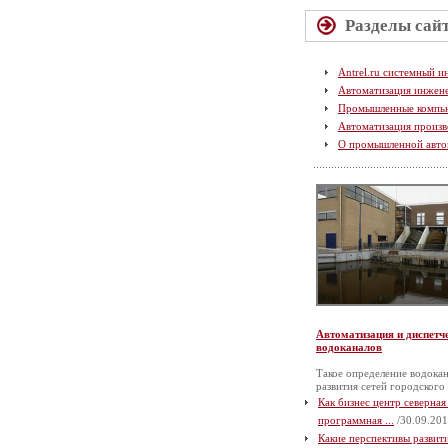
Разделы сай
Antrel.ru системный и
Автоматизация инжен
Промышленные компь
Автоматизация произв
О промышленной авто
Автоматизация и диспетч
водоканалов
Такое определение водокан
развития сетей городского
Как бизнес центр северная
программная ...
/30.09.201
Какие перспективы разви