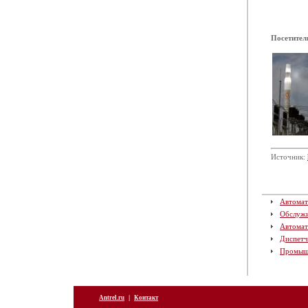
Посетител
Источник:
Автомат
Обслуж
Автомат
Диспетч
Промыш
|
Antrel.ru
Контакт