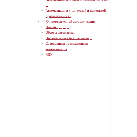
...
Автоматизация химической и цементной
промышленности
О промышленной автоматизации
Новинки
...
...
...
Обзоры автоматики
Промышленная безопасность
...
Современная промышленная
автоматизация
ЧПУ