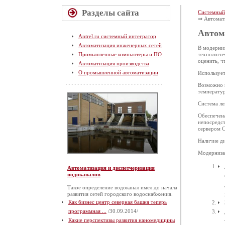
Разделы сайта
Системный
⇒ Автомат
Автом
Antrel.ru системный интегратор
Автоматизация инженерных сетей
В модерниз
Промышленные компьютеры и ПО
технологич
оценить, ч
Автоматизация производства
О промышленной автоматизации
Использует
Возможно 
температур
Система л
Обеспечена
непосредст
сервером С
Наличие ди
Модернизац
Автоматизация и диспетчеризация
водоканалов
Такое определение водоканал имел до начала
развития сетей городского водоснабжения.
Как бизнес центр северная башня теперь
программная ...
/30.09.2014/
Какие перспективы развития наномедицины