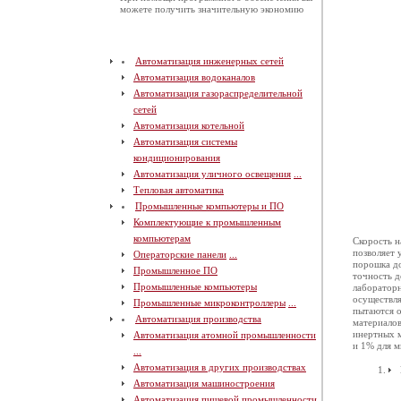
можете получить значительную экономию
Автоматизация инженерных сетей
Автоматизация водоканалов
Автоматизация газораспределительной
сетей
Автоматизация котельной
Автоматизация системы
кондиционирования
Автоматизация уличного освещения
...
Тепловая автоматика
Промышленные компьютеры и ПО
Комплектующие к промышленным
компьютерам
Скорость н
позволяет 
Операторские панели
...
порошка до
Промышленное ПО
точность д
Промышленные компьютеры
лабораторн
осуществля
Промышленные микроконтроллеры
...
пытаются о
Автоматизация производства
материалов
инертных 
Автоматизация атомной промышленности
и 1% для м
...
Автоматизация в других производствах
Автоматизация машиностроения
Автоматизация пищевой промышленности