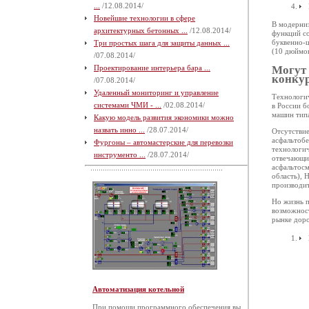
...
/12.08.2014/
Новейшие технологии в сфере
В модерниз
архитектурных бетонных ...
/12.08.2014/
функций со
буквенно-ц
Три простых шага для защиты данных ...
(10 дюймов
/07.08.2014/
Могут 
Проектирование интерьера бара ...
конку
/07.08.2014/
Удаленный мониторинг и управление
Технологи
системами ЧМИ - ...
/02.08.2014/
в России б
машин тип
Какую модель развития экономики можно
назвать инно ...
/28.07.2014/
Отсутствие
асфальтобе
Фургоны – автомастерские для перевозки
технологич
инструменто ...
/28.07.2014/
отвечающие
асфальтосм
область), 
производит
Но жизнь п
возможност
рынке дор
Автоматизация котельной
При помощи программного обеспечения вы