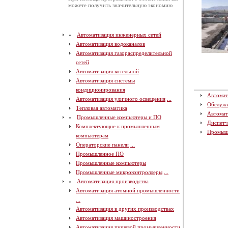
можете получить значительную экономию
Автоматизация инженерных сетей
Автоматизация водоканалов
Автоматизация газораспределительной
сетей
Автоматизация котельной
Автоматизация системы
кондиционирования
Автомат
Автоматизация уличного освещения
...
Обслуж
Тепловая автоматика
Автомат
Промышленные компьютеры и ПО
Диспетч
Комплектующие к промышленным
Промыш
компьютерам
Операторские панели
...
Промышленное ПО
Промышленные компьютеры
Промышленные микроконтроллеры
...
Автоматизация производства
Автоматизация атомной промышленности
...
Автоматизация в других производствах
Автоматизация машиностроения
Автоматизация пищевой промышленности