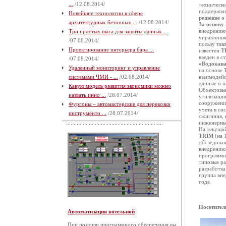
...
/12.08.2014/
техническо
поддержки
Новейшие технологии в сфере
решение о
архитектурных бетонных ...
/12.08.2014/
За основу
внедрению
Три простых шага для защиты данных ...
управлени
/07.08.2014/
пользу так
Проектирование интерьера бара ...
известен
T
введен в с
/07.08.2014/
«Водокана
Удаленный мониторинг и управление
на основе 
системами ЧМИ - ...
/02.08.2014/
взаимодейс
данные о н
Какую модель развития экономики можно
Объектовые
назвать инно ...
/28.07.2014/
утилизации
сооружения
Фургоны – автомастерские для перевозки
учета в си
инструменто ...
/28.07.2014/
сжигания, 
инженерных
На текущий
TRIM
(на 
обследован
внедрению 
программн
типовые ра
разработка
группа вне
года.
Посетител
Автоматизация котельной
При помощи программного обеспечения вы