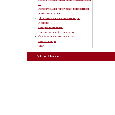
...
Автоматизация химической и цементной
промышленности
О промышленной автоматизации
Новинки
...
...
...
Обзоры автоматики
Промышленная безопасность
...
Современная промышленная
автоматизация
ЧПУ
|
Antrel.ru
Контакт