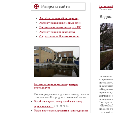
Разделы сайта
Системный
Водоканал
Водок
Antrel.ru системный интегратор
Автоматизация инженерных сетей
Промышленные компьютеры и ПО
Автоматизация производства
О промышленной автоматизации
экологичес
современны
прекратить
Автоматизация и диспетчеризация
и курортно
водоканалов
«Водокана
проектов,
Такое определение водоканал имел до начала
жилищно-ко
развития сетей городского водоснабжения.
программы
Как бизнес центр северная башня теперь
Эксплуатац
«ПромЭксТ
программная ...
/30.09.2014/
процесс об
Какие перспективы развития наномедицины
тепловой э