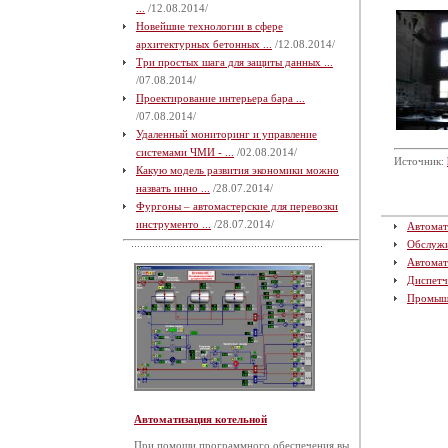
...
/12.08.2014/
Новейшие технологии в сфере
архитектурных бетонных ...
/12.08.2014/
Три простых шага для защиты данных ...
/07.08.2014/
Проектирование интерьера бара ...
/07.08.2014/
Удаленный мониторинг и управление
системами ЧМИ - ...
/02.08.2014/
Источник:
Какую модель развития экономики можно
назвать инно ...
/28.07.2014/
Фургоны – автомастерские для перевозки
инструменто ...
/28.07.2014/
Автомат
Обслуж
Автомат
Диспетч
Промыш
Автоматизация котельной
При помощи программного обеспечения вы