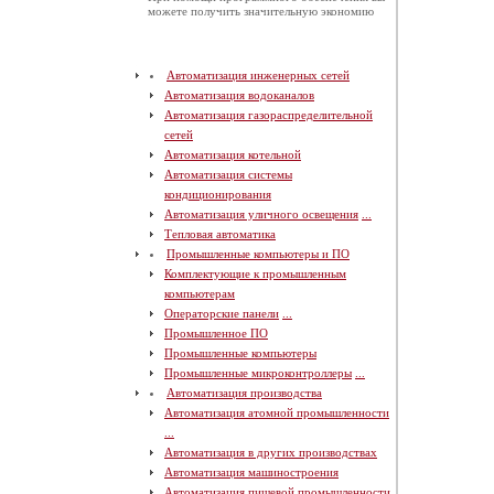
можете получить значительную экономию
Автоматизация инженерных сетей
Автоматизация водоканалов
Автоматизация газораспределительной
сетей
Автоматизация котельной
Автоматизация системы
кондиционирования
Автоматизация уличного освещения
...
Тепловая автоматика
Промышленные компьютеры и ПО
Комплектующие к промышленным
компьютерам
Операторские панели
...
Промышленное ПО
Промышленные компьютеры
Промышленные микроконтроллеры
...
Автоматизация производства
Автоматизация атомной промышленности
...
Автоматизация в других производствах
Автоматизация машиностроения
Автоматизация пищевой промышленности