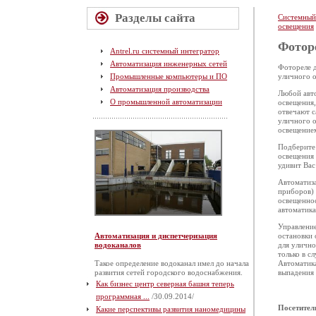
Разделы сайта
Системный
освещения
Фотор
Antrel.ru системный интегратор
Автоматизация инженерных сетей
Фотореле д
Промышленные компьютеры и ПО
уличного о
Автоматизация производства
Любой авто
О промышленной автоматизации
освещения,
отвечают с
уличного о
освещение
Подберите
освещения 
удивит Вас
Автоматиза
приборов) 
освещеннос
автоматика
Управление
Автоматизация и диспетчеризация
остановки 
водоканалов
для улично
только в с
Такое определение водоканал имел до начала
Автоматика
развития сетей городского водоснабжения.
выпадения 
Как бизнес центр северная башня теперь
программная ...
/30.09.2014/
Посетител
Какие перспективы развития наномедицины