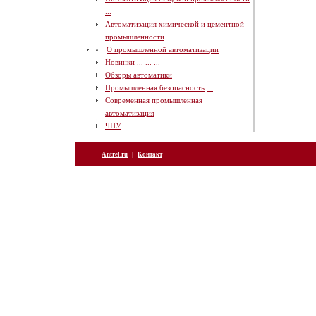
...
Автоматизация химической и цементной
промышленности
О промышленной автоматизации
Новинки
...
...
...
Обзоры автоматики
Промышленная безопасность
...
Современная промышленная
автоматизация
ЧПУ
|
Antrel.ru
Контакт