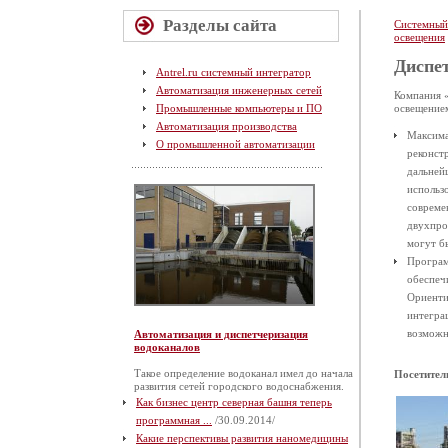
Разделы сайта
Системный
освещения
Диспе
Antrel.ru системный интегратор
Автоматизация инженерных сетей
Компания 
Промышленные компьютеры и ПО
освещение
Автоматизация производства
Максима
О промышленной автоматизации
реконст
дальней
использ
совреме
двухпро
могут б
Програм
обеспеч
Ориенти
интегра
возможн
Автоматизация и диспетчеризация
водоканалов
Такое определение водоканал имел до начала
Посетител
развития сетей городского водоснабжения.
Как бизнес центр северная башня теперь
программная ...
/30.09.2014/
Какие перспективы развития наномедицины