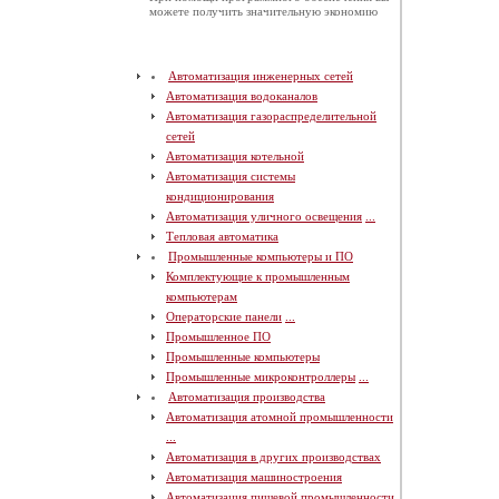
можете получить значительную экономию
Автоматизация инженерных сетей
Автоматизация водоканалов
Автоматизация газораспределительной
сетей
Автоматизация котельной
Автоматизация системы
кондиционирования
Автоматизация уличного освещения
...
Тепловая автоматика
Промышленные компьютеры и ПО
Комплектующие к промышленным
компьютерам
Операторские панели
...
Промышленное ПО
Промышленные компьютеры
Промышленные микроконтроллеры
...
Автоматизация производства
Автоматизация атомной промышленности
...
Автоматизация в других производствах
Автоматизация машиностроения
Автоматизация пищевой промышленности