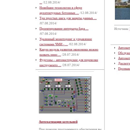
...
/12.08.2014/
Новейшие технологии в сфере
архитектурных бетонных ...
/12.08.2014/
Три простых шага для защиты данных ...
/07.08.2014/
Проектирование интерьера бара ...
Источник:
/07.08.2014/
Удаленный мониторинг и управление
системами ЧМИ - ...
/02.08.2014/
Автомат
Какую модель развития экономики можно
Обслуж
назвать инно ...
/28.07.2014/
Автомат
Фургоны – автомастерские для перевозки
Диспетч
инструменто ...
/28.07.2014/
Промыш
Автоматизация котельной
При помощи программного обеспечения вы