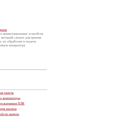
щения
их коммутационных устройств
, который служит для приема
а, их обработки и подачи
онную аппаратуру
ая панель
ие компьютеры
пользования ПЛК
ция анализа
ойств защиты