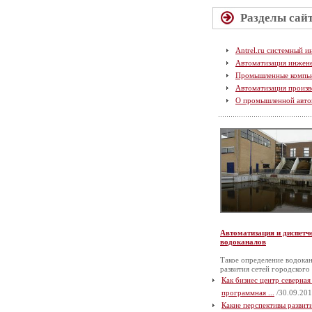
Разделы сай
Antrel.ru системный и
Автоматизация инжен
Промышленные компь
Автоматизация произв
О промышленной авто
Автоматизация и диспетч
водоканалов
Такое определение водокан
развития сетей городского
Как бизнес центр северная
программная ...
/30.09.201
Какие перспективы разви