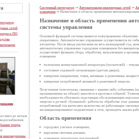
та
Системный интегратор
⇒
Автоматизация инженерных сетей
⇒
Ав
освещения
⇒ Назначение и область применения автоматизирован
Назначение и область применения авт
нтегратор
системы управления
ерных сетей
ютеры и ПО
Основной функцией системы является телеуправление объектами 
одства
оперативное. Автоматическое управление осуществляется по гиб
алгоритму. После ввода расписания на весь календарный год, ко
матизации
автоматическое управление городским освещением без вмешатель
осуществляет функции сбора, обработки, визуализации и архиви
освещения:
положение коммутационной аппаратуры (пускателей) – текущ
состояние охранной сигнализации (датчик двери);
измерение напряжения, токов, активных и реактивных мощност
измерение потребляемой активной и реактивной энергии.
Полученные телесигналы, связанные с какими-либо событиями (н
проникновение на объект) заносятся в протокол событий. Телеизм
необходимости объезжать подстанции обслуживающим персонало
энергии и ручной «бумажной» работы по обработке этих данных
еризация
потребляемый ток вычислять количество не работающих светильн
несанкционированное подключение к сети, проводить анализ раб
ал имел до начала
Область применения
 водоснабжения.
 башня теперь
городское уличное освещение;
4/
наружная световая реклама;
тия наномедицины
освещение территории предприятий;