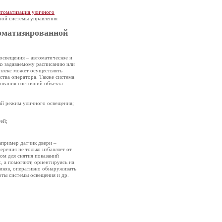
томатизация уличного
ной системы управления
оматизированной
освещения – автоматическое и
ко задаваемому расписанию или
мплекс может осуществлять
ства оператора. Также система
рования состояний объекта
ий режим уличного освещения;
ей;
апример датчик двери –
ерения не только избавляет от
м для снятия показаний
, а помогают, ориентируясь на
иков, оперативно обнаруживать
оты системы освещения и др.