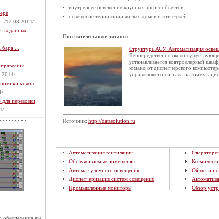
внутреннее освещение крупных энергообъектов;
фере
освещение территории жилых домов и коттеджей.
..
/12.08.2014/
ты данных ...
Посетители также читают:
бара ...
Структура АСУ. Автоматизация осве
Непосредственно около существующ
устанавливается контроллерный шкаф
управление
команд от диспетчерского компьютер
.2014/
управляющего сигнала на коммутаци
кономики можно
4/
 для перевозки
4/
Источник:
http://datasolution.ru
Автоматизация вентиляции
Операторск
Обслуживаемые помещения
Космическ
Автомат уличного освещения
Области ис
Диспетчеризация систем освещения
Автоматиза
Промышленные мониторы
Обзор устр
й
 обеспечения вы