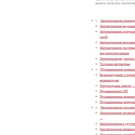
можете получить значите
Автоматизация инжене
Автоматизация водокан
Автоматизация газорас
сетей
Автоматизация котельн
Автоматизация системы
кондиционирования
Автоматизация уличног
Тепловая автоматика
Промышленные компью
Комплектующие к про
компьютерам
Операторские панели
...
Промышленное ПО
Промышленные компью
Промышленные микрок
Автоматизация произво
Автоматизация атомно
...
Автоматизация в други
Автоматизация машино
Автоматизация пищево