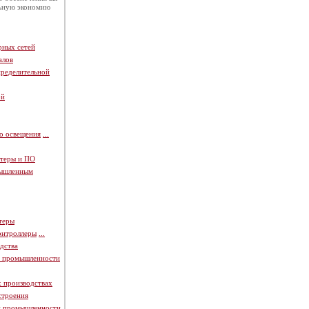
льную экономию
рных сетей
алов
пределительной
ой
о освещения
...
теры и ПО
мышленным
теры
онтроллеры
...
дства
й промышленности
х производствах
строения
й промышленности