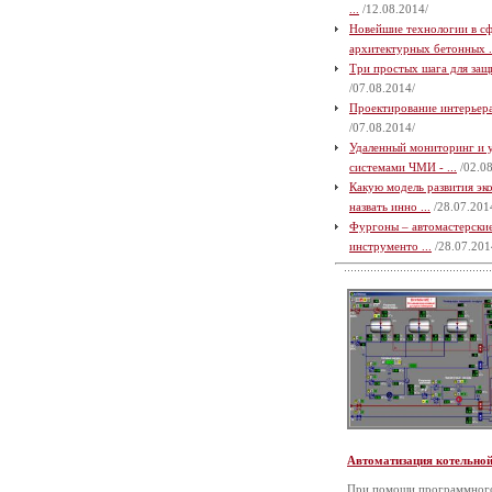
...
/12.08.2014/
Новейшие технологии в с
архитектурных бетонных .
Три простых шага для защи
/07.08.2014/
Проектирование интерьера 
/07.08.2014/
Удаленный мониторинг и 
системами ЧМИ - ...
/02.08
Какую модель развития э
назвать инно ...
/28.07.201
Фургоны – автомастерские
инструменто ...
/28.07.201
Автоматизация котельно
При помощи программного