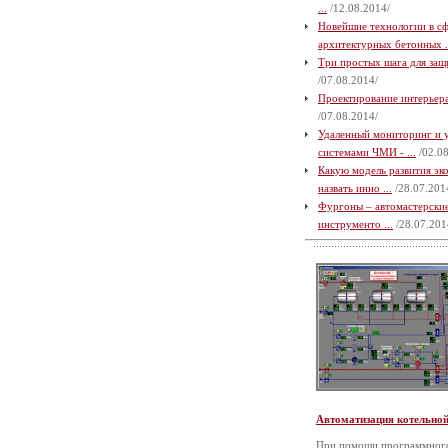
...
/12.08.2014/
Новейшие технологии в с
архитектурных бетонных .
Три простых шага для защи
/07.08.2014/
Проектирование интерьера 
/07.08.2014/
Удаленный мониторинг и 
системами ЧМИ - ...
/02.08
Какую модель развития э
назвать инно ...
/28.07.201
Фургоны – автомастерские
инструменто ...
/28.07.201
Автоматизация котельно
При помощи программного