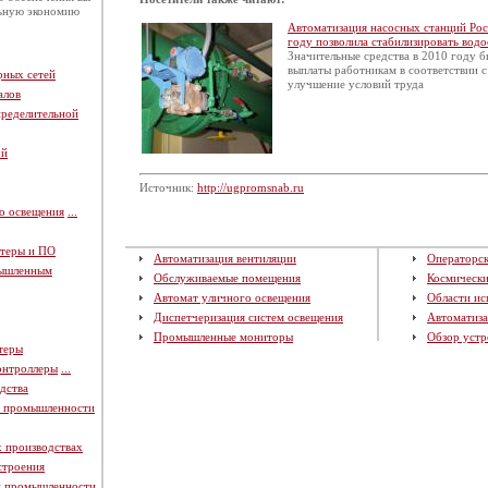
льную экономию
Автоматизация насосных станций Рос
году позволила стабилизировать водо
Значительные средства в 2010 году 
выплаты работникам в соответствии 
рных сетей
улучшение условий труда
алов
пределительной
ой
Источник:
http://ugpromsnab.ru
о освещения
...
теры и ПО
Автоматизация вентиляции
Операторск
мышленным
Обслуживаемые помещения
Космическ
Автомат уличного освещения
Области ис
Диспетчеризация систем освещения
Автоматиза
Промышленные мониторы
Обзор устр
теры
онтроллеры
...
дства
й промышленности
х производствах
строения
й промышленности