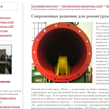
та
Системный интегратор
⇒
Автоматизация инженерных сетей
⇒
Ав
Современные решения для реконструкции водоканалов
Современные решения для реконструк
нтегратор
ерных сетей
Большинст
ютеры и ПО
российских
70-х годах
одства
недостатк
матизации
узкий моде
неготовнос
жидкости. 
ставились 
автоматиз
никто не з
людской ре
Проектиров
мощности, 
городов. 
энергопотр
решаются в
импортных
(фекальны
и консольн
еризация
преобразов
Омский насосный завод «Взлет» - исключение из общего правила.
ал имел до начала
современных насосов для грязной воды серии «Иртыш» стала рын
 водоснабжения.
1995-1998 годах. В это время образовался серьезный дисбаланс 
 башня теперь
насосов российского производства. Еще в начале девяностых омс
перестали пользоваться спросом — они не выдерживали ценовой 
4/
«К», выпускающимися колониями и «сельскими» производителями.
тия наномедицины
выходцы из аэрокосмического объединения «ПО Полет», такие сп