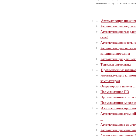
можете получить значите
Автоматизация инжене
Автоматизация водокан
Автоматизация газорас
сетей
Автоматизация котельн
Автоматизация системы
кондиционирования
Автоматизация уличног
Тепловая автоматика
Промышленные компью
Комплектующие к про
компьютерам
Операторские панели
...
Промышленное ПО
Промышленные компью
Промышленные микрок
Автоматизация произво
Автоматизация атомно
...
Автоматизация в други
Автоматизация машино
Автоматизация пищево