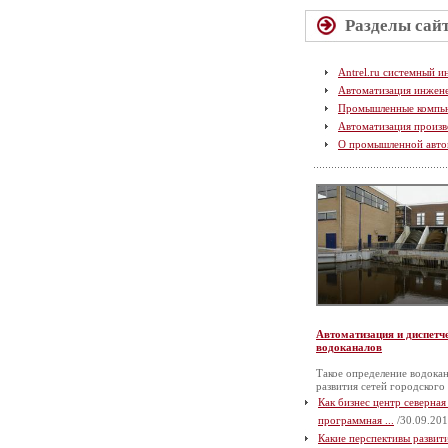
Разделы сай
Antrel.ru системный и
Автоматизация инжен
Промышленные компь
Автоматизация произв
О промышленной авто
Автоматизация и диспетч
водоканалов
Такое определение водокан
развития сетей городского
Как бизнес центр северная
программная ...
/30.09.201
Какие перспективы разви