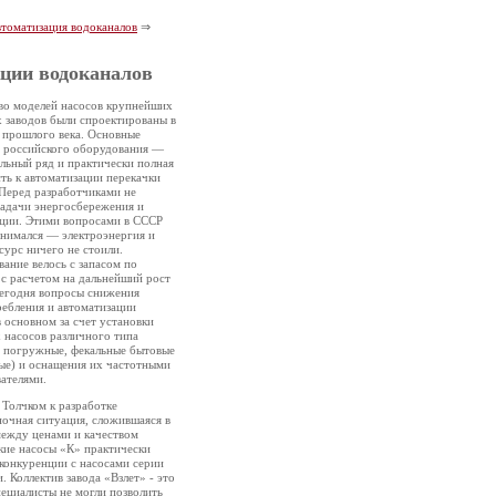
томатизация водоканалов
⇒
ции водоканалов
во моделей насосов крупнейших
 заводов были спроектированы в
 прошлого века. Основные
и российского оборудования —
льный ряд и практически полная
ть к автоматизации перекачки
Перед разработчиками не
задачи энергосбережения и
ации. Этими вопросами в СССР
анимался — электроэнергия и
сурс ничего не стоили.
ание велось с запасом по
с расчетом на дальнейший рост
Сегодня вопросы снижения
ебления и автоматизации
 основном за счет установки
 насосов различного типа
е погружные, фекальные бытовые
ые) и оснащения их частотными
ателями.
 Толчком к разработке
очная ситуация, сложившаяся в
между ценами и качеством
кие насосы «К» практически
конкуренции с насосами серии
 Коллектив завода «Взлет» - это
ециалисты не могли позволить