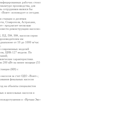
валифицированных рабочих стоил
нклатуре производства, для
ь сотрудников являлся бы
«Взлет» исповедует и сегодня.
н станции и десятков
очи, Ставрополя, Астрахани,
ет» предлагает несколько
ровести реконструкцию насосно-
, ПД, ПФ, НФ, насосов серии
производителем им
диапазоне от 10 до 1000 м/час
;
ия современных моделей
ели, ЦНК-127 модели. По
паний;
влические характеристики.
ью 200 кВт на менее мощные (55
станции (КН) с
 насосов за счет ОДО «Взлет»;
живания фекальных насосов
езд на объекты специалистов
вых и консольных насосов и
 и пожаротушения и «Иртыш-Эко»