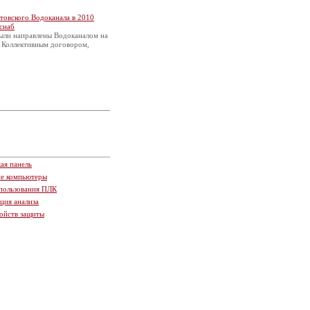
товского Водоканала в 2010
снаб
были направлены Водоканалом на
с Коллективным договором,
ая панель
ие компьютеры
пользования ПЛК
ция анализа
ойств защиты