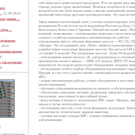
себе выпускать низкосортную продукцию. В то же время труд к
гораздо дороже труда заключенных. Возникла потребность в номе
фере
которой качество было важнее цены, а высоко инженерный уровен
..
/12.08.2014/
преимуществом перед другими производителями. Эту идеологию 
ты данных ...
Завод накопил значительный опыт, участвуя в реконструкции соте
водоканалов России (в том числе водоканалы Ростова-на-Дону, С
бара ...
Волгограда), Казахстана и Украины. Омский насосный завод «Взл
решений, позволяющих с оптимальными затратами и качеством п
силового хозяйства водоканалов и автоматизацию его работы:
управление
использование вместо обычных фекальных насосов — ФГ, СД, СМ
«Иртыш». На сегодняшний день «Взлет» является единственным 
.2014/
разработчиком погружных фекальных насосов. Ряд насосов СМ в 
кономики можно
составляет 9 моделей. Ряд погружных насосов - более 60 моделей
4/
- использование взамен насосов «К» для водопровода и отоплен
производства омского завода — ЦМК-103 модели, ЦМЛ-119 мод
 для перевозки
надежности эти модели превосходят оборудование западных ком
4/
- обследование сетей и подбор оборудования под реальные гидра
Нередко за счет этого удается менять электродвигатели мощност
кВт);
- полная автоматизация работы, а также объединение в насосные 
диспетчеризацией;
- обучение сотрудников водоканалов по ремонту и обслуживанию
- обеспечение запасными частыми, проведение заводского обслу
(погружных, консольных) в кратчайший сроки;
- консультации в процессе эксплуатации КНС серии «Иртыш», вы
завода в случае необходимости;
- изготовление насосов, в том числе фекальных погружных, быто
автоматики по техническому заданию заказчика;
- готовые насосные станции КНС: станции повышения давления
для канализации.
й
 обеспечения вы
Посетители также читают: