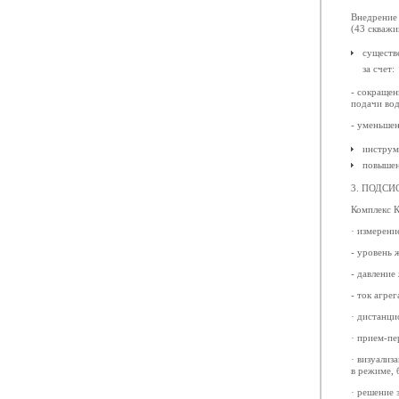
Внедрение 
(43 скважи
существ
за счет:
- сокращен
подачи во
- уменьшен
инструм
повышен
3. ПОДСИ
Комплекс 
· измерени
- уровень 
- давление
- ток агре
· дистанци
· прием-пе
· визуали
в режиме, 
· решение 