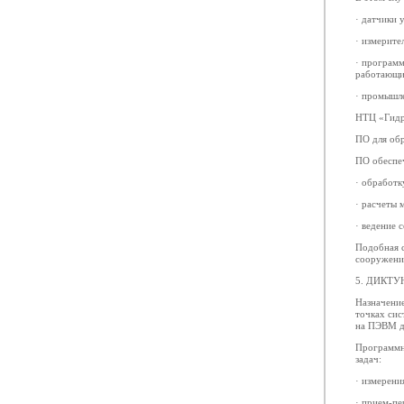
· датчики 
· измерит
· програм
работающи
· промышл
НТЦ «Гидр
ПО для об
ПО обеспе
· обработк
· расчеты 
· ведение 
Подобная с
сооружения
5. ДИКТУ
Назначение
точках сис
на ПЭВМ д
Программн
задач:
· измерени
· прием-пе