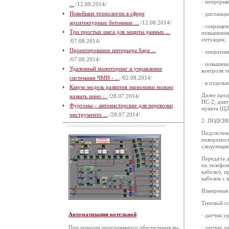
· непрерыв
...
/12.08.2014/
Новейшие технологии в сфере
· дистанц
архитектурных бетонных ...
/12.08.2014/
· сокращен
Три простых шага для защиты данных ...
повышения
ситуации;
/07.08.2014/
Проектирование интерьера бара ...
· оператив
/07.08.2014/
· повышени
Удаленный мониторинг и управление
контроля т
системами ЧМИ - ...
/02.08.2014/
· в отдель
Какую модель развития экономики можно
Далее пре
назвать инно ...
/28.07.2014/
НС-2, дикт
Фургоны – автомастерские для перевозки
пункта (Ц
инструменто ...
/28.07.2014/
2. ПОДС
Подсистема
поверхност
следующая
Передача д
по телефон
кабелю), п
кабелем с 
Измерения 
Типовой со
Автоматизация котельной
· датчик у
При помощи программного обеспечения вы
· датчик д