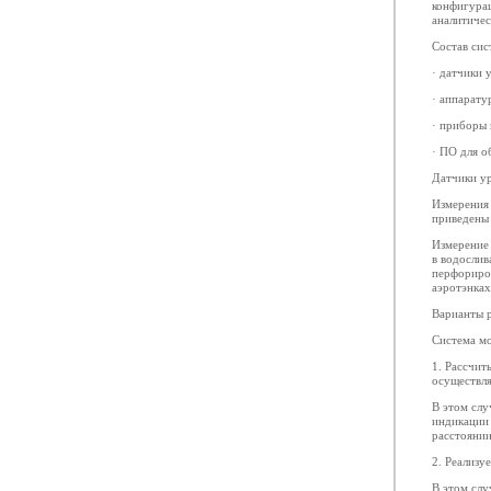
конфигура
аналитичес
Состав сис
· датчики 
· аппарату
· приборы 
· ПО для о
Датчики у
Измерения
приведены
Измерение 
в водослив
перфориро
аэротэнках
Варианты 
Система мо
1. Рассчит
осуществля
В этом слу
индикации
расстоянии
2. Реализу
В этом слу