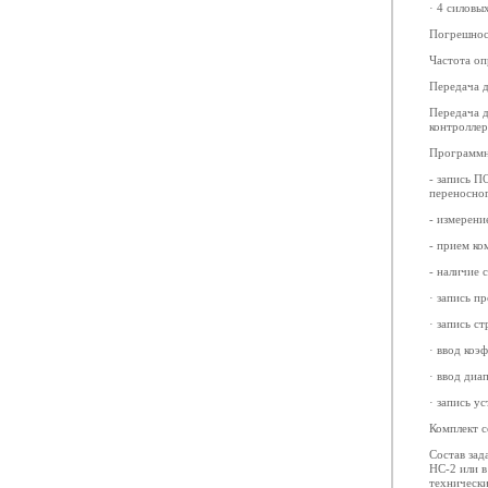
· 4 силовы
Погрешност
Частота оп
Передача д
Передача д
контроллер
Программн
- запись П
переносног
- измерени
- прием ко
- наличие
· запись п
· запись с
· ввод коэ
· ввод диа
· запись у
Комплект с
Состав зад
НС-2 или в
техническ