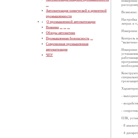
Измерение
расходоме
...
Автоматизация химической и цементной
Возможно 
промышленности
Настройка 
О промышленной автоматизации
литрах и т
Новинки
...
...
...
Измерение 
Обзоры автоматики
Промышленная безопасность
...
Контроль в
“включено-
Современная промышленная
автоматизация
Измерение
устанавли
ЧПУ
работающих
программны
необходим
Конструкти
специально
грозозащит
Характерис
- выходное
- воздейст
- сопротив
ПЛК, устан
· 8 аналог
· 4 дискре