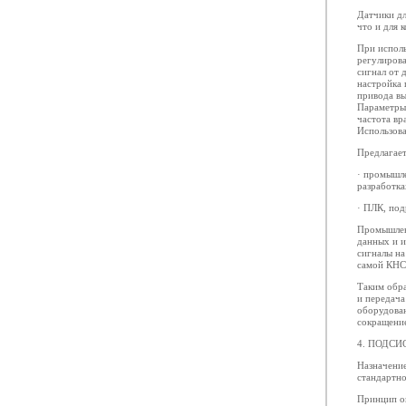
Датчики дл
что и для 
При испол
регулирова
сигнал от 
настройка 
привода вы
Параметры
частота вр
Использова
Предлагает
· промышл
разработка
· ПЛК, под
Промышлен
данных и и
сигналы на
самой КНС,
Таким обра
и передача
оборудован
сокращени
4. ПОДС
Назначени
стандартн
Принцип о