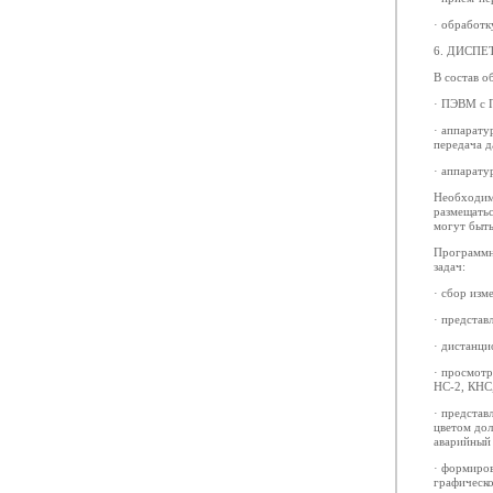
· обработк
6. ДИСПЕ
В состав о
· ПЭВМ с П
· аппарату
передача д
· аппарату
Необходим
размещатьс
могут быть
Программн
задач:
· сбор изм
· представ
· дистанци
· просмотр
НС-2, КНС,
· представ
цветом дол
аварийный
· формиров
графическо