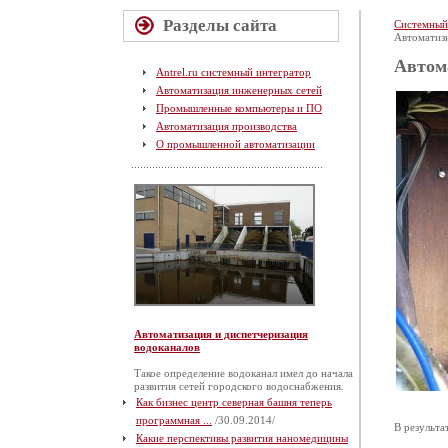
Разделы сайта
Системный
Автоматизи
Автом
Antrel.ru системный интегратор
Автоматизация инженерных сетей
Промышленные компьютеры и ПО
Автоматизация производства
О промышленной автоматизации
Автоматизация и диспетчеризация
водоканалов
Такое определение водоканал имел до начала
развития сетей городского водоснабжения.
Как бизнес центр северная башня теперь
программная ...
/30.09.2014/
В результа
Какие перспективы развития наномедицины