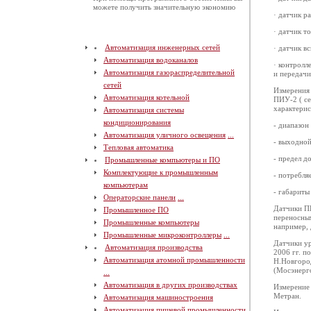
можете получить значительную экономию
· датчик р
· датчик то
Автоматизация инженерных сетей
· датчик в
Автоматизация водоканалов
· контролл
Автоматизация газораспределительной
и передачи
сетей
Измерения 
Автоматизация котельной
ПИУ-2 ( се
характерис
Автоматизация системы
кондиционирования
- диапазон
Автоматизация уличного освещения
...
- выходной
Тепловая автоматика
- предел д
Промышленные компьютеры и ПО
Комплектующие к промышленным
- потребля
компьютерам
- габариты
Операторские панели
...
Датчики ПИ
Промышленное ПО
переносны
Промышленные компьютеры
например, 
Промышленные микроконтроллеры
...
Датчики ур
Автоматизация производства
2006 гг. п
Автоматизация атомной промышленности
Н.Новгород
(Мосэнерго
...
Автоматизация в других производствах
Измерение 
Метран.
Автоматизация машиностроения
Автоматизация пищевой промышленности