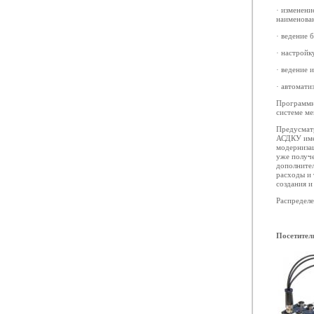
· изменени
наименован
· ведение 
· настройк
· ведение 
· автомати
Программн
системе ме
Предусмат
АСДКУ име
модерниза
уже получ
дополнител
расходы и 
создания и
Распределе
Посетител