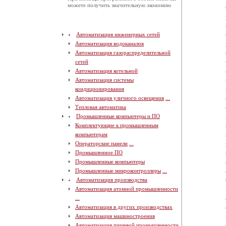
можете получить значительную экономию
Автоматизация инженерных сетей
Автоматизация водоканалов
Автоматизация газораспределительной
сетей
Автоматизация котельной
Автоматизация системы
кондиционирования
Автоматизация уличного освещения
...
Тепловая автоматика
Промышленные компьютеры и ПО
Комплектующие к промышленным
компьютерам
Операторские панели
...
Промышленное ПО
Промышленные компьютеры
Промышленные микроконтроллеры
...
Автоматизация производства
Автоматизация атомной промышленности
...
Автоматизация в других производствах
Автоматизация машиностроения
Автоматизация пищевой промышленности