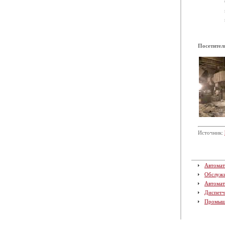
Посетител
Источник:
Автомат
Обслуж
Автомат
Диспетч
Промыш