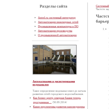
Разделы сайта
Системный
Частсто за
Частст
Antrel.ru системный интегратор
барье
Автоматизация инженерных сетей
Промышленные компьютеры и ПО
Автоматизация производства
О промышленной автоматизации
Автоматизация и диспетчеризация
водоканалов
Такое определение водоканал имел до начала
развития сетей городского водоснабжения.
Как бизнес центр северная башня теперь
программная ...
/30.09.2014/
Какие перспективы развития наномедицины