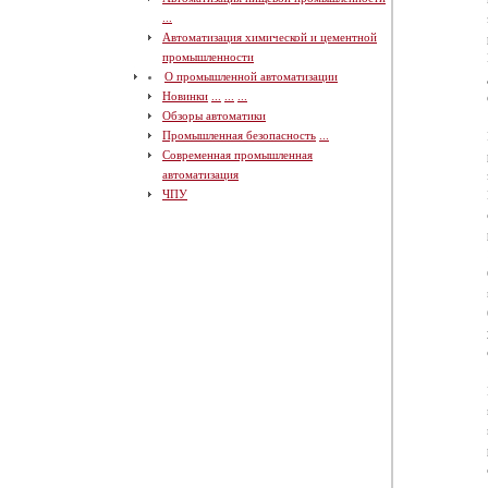
...
Автоматизация химической и цементной
промышленности
О промышленной автоматизации
Новинки
...
...
...
Обзоры автоматики
Промышленная безопасность
...
Современная промышленная
автоматизация
ЧПУ