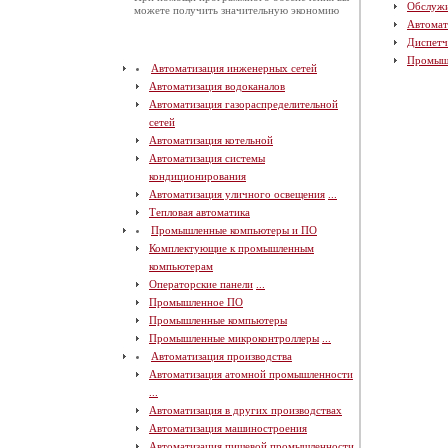
Обслуж
можете получить значительную экономию
Автомат
Диспетч
Промыш
Автоматизация инженерных сетей
Автоматизация водоканалов
Автоматизация газораспределительной
сетей
Автоматизация котельной
Автоматизация системы
кондиционирования
Автоматизация уличного освещения
...
Тепловая автоматика
Промышленные компьютеры и ПО
Комплектующие к промышленным
компьютерам
Операторские панели
...
Промышленное ПО
Промышленные компьютеры
Промышленные микроконтроллеры
...
Автоматизация производства
Автоматизация атомной промышленности
...
Автоматизация в других производствах
Автоматизация машиностроения
Автоматизация пищевой промышленности