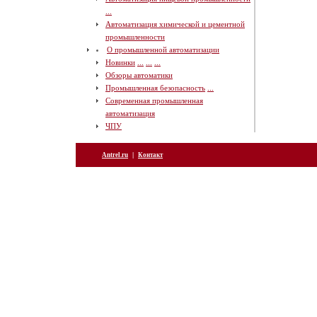
...
Автоматизация химической и цементной
промышленности
О промышленной автоматизации
Новинки
...
...
...
Обзоры автоматики
Промышленная безопасность
...
Современная промышленная
автоматизация
ЧПУ
|
Antrel.ru
Контакт