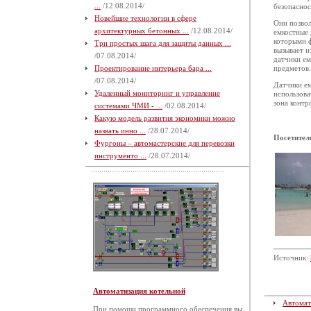
...
/12.08.2014/
безопаснос
Новейшие технологии в сфере
Они позвол
архитектурных бетонных ...
/12.08.2014/
емкостные
которыми ф
Три простых шага для защиты данных ...
вызывает и
/07.08.2014/
датчики ем
Проектирование интерьера бара ...
предметов.
/07.08.2014/
Датчики ем
Удаленный мониторинг и управление
использова
зона контр
системами ЧМИ - ...
/02.08.2014/
Какую модель развития экономики можно
назвать инно ...
/28.07.2014/
Посетител
Фургоны – автомастерские для перевозки
инструменто ...
/28.07.2014/
Источник:
Автоматизация котельной
Автомат
При помощи программного обеспечения вы