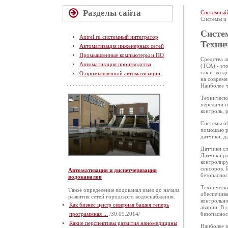
Разделы сайта
Системный
Системы и 
Систем
Antrel.ru системный интегратор
Технич
Автоматизация инженерных сетей
Промышленные компьютеры и ПО
Средства а
Автоматизация производства
(ТСА) - эт
так и вход
О промышленной автоматизации
на совреме
Наиболее ч
Технически
передачи 
контроль, 
Системы об
помощью ра
датчики, д
Датчики сл
Датчики ра
контролиру
сенсоров. 
Автоматизация и диспетчеризация
безопаснос
водоканалов
Технически
Такое определение водоканал имел до начала
обеспечива
развития сетей городского водоснабжения.
контрольно
Как бизнес центр северная башня теперь
аварии. В 
программная ...
/30.09.2014/
безопаснос
Какие перспективы развития наномедицины
Наиболее р